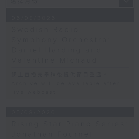
Adagietto from Symphony No. 5
(10’)
06/08/2026
GARDEL (BARRALET arr.)
Por Una Cabeza (4’)
Swedish Radio
Hayato SUMINO (Heiman CHEUNG
Symphony Orchestra:
arr.)
Daniel Harding and
Three Nocturnes (12’)
Ryuichi SAKAMOTO (Dani WEN arr.)
Valentine Michaud
Rain (5’)
Nobuo UEMATSU (Hilson YIP arr.)
網上直播完畢稍後提供節目重溫。
Final Fantasy: Midgar Fantasy
Archive will be available after
Suite (15’)
live webcast
Presented by The Hong Kong
Academy for Performing Arts
Recorded at William Au Concert
05/08/2026
Hall, The Hong Kong Academy for
Rising Star Piano Series:
Performing Arts on on 18/4/2026
Recording provided by HKAPA
Jonathan Fournel