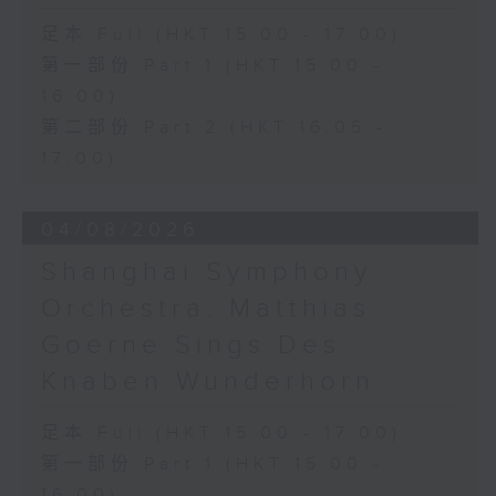
演藝學院大提琴音樂節2026
足本 Full (HKT 15:00 - 17:00)
開幕音樂會——星籟弦響
第一部份 Part 1 (HKT 15:00 -
香港演藝學院音樂學院弦樂系學生
16:00)
歌舒詠（考夫曼改編）
第二部份 Part 2 (HKT 16:05 -
三首前奏曲（為四把大提琴而作） (8’)
17:00)
羅西尼
《威廉．泰爾》序曲（為六把大提琴而作）
(10’)
04/08/2026
馬勒（Hibiki SAITO改編）
〈稍慢板〉，第五交響曲 (10’)
Shanghai Symphony
加度（巴拉萊改編）
Orchestra: Matthias
《一步之差》 (4’)
Goerne Sings Des
角野隼斗（張希文改編）
三首夜曲 (12’)
Knaben Wunderhorn
坂本龍一（Dani WEN改編）
《雨》 (5’)
足本 Full (HKT 15:00 - 17:00)
植松伸夫（葉進傑改編）
第一部份 Part 1 (HKT 15:00 -
《最終幻想：米德加幻想》組曲 (15’)
16:00)