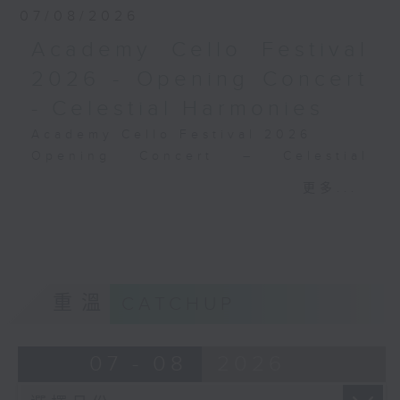
07/08/2026
節日音樂廳錄音
Academy Cello Festival
2026 - Opening Concert
- Celestial Harmonies
Academy Cello Festival 2026
Opening Concert – Celestial
Harmonies
更多...
Students from the Department of
Strings, School of Music of The
Hong Kong Academy for
Performing Arts
GERSHWIN (KAUFMAN arr.)
重溫
CATCHUP
Three Preludes (for 4 cellos) (8’)
ROSSINI
Overture to William Tell (for 6
07 - 08
2026
cellos) (10’)
MAHLER (Hibiki SAITO arr.)