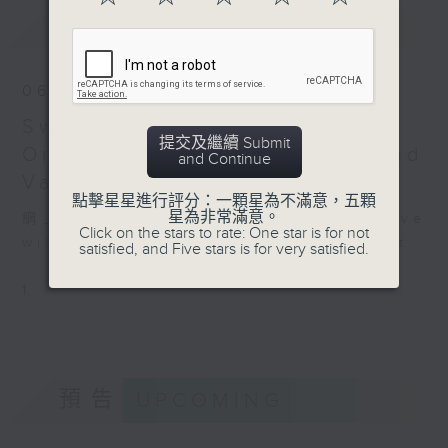
Jeu de cartes (23’)
最新
LATEST
Recorded at University
Festival Hall, Oslo on
26/1/2023
06/08/2026
Swedish Radio Symphony
挪威電台樂團：史曼諾夫斯基
提交及繼續 Submit
Orchestra: Daniel Harding and
第二小提琴協奏曲
and Continue
魯丁（小提琴）
Valentine Michaud
點擊星星進行評分：一顆星為不滿意，五顆
挪威電台樂團｜樸佩加（指
星為非常滿意。
網上直播完畢稍後提供節目重溫。 Archive
揮）
Click on the stars to rate: One star is for not
will be available after live webcast
satisfied, and Five stars is for very satisfied.
利蓋蒂
《旋律》 (12’)
1
史曼諾夫斯基
第二小提琴協奏曲，作品61
(21’)
史達拉汶斯基
《四首挪威調子》 (9’)
預告
UPCOMING
《撲克遊戲》 (23’)
2023年1月26日奧斯陸大學