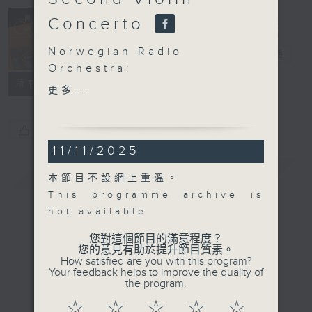
Concert on 4
Concerto
(Repeat) 四台
Norwegian Radio
音樂會（重播）
電台直播
Orchestra:
所有集數
Szymanowski’s Second
更多...
Violin Concerto
Fedor Rudin (violin)
您喜歡這個節目嗎?
Norwegian Radio
11/11/2025
Orchestra | Petr
Popelka (conductor)
簡介
GIST
本節目不設網上重溫。
LIGETI
This programme archive is
Melodien (12’)
not available
SZYMANOWSKI
Violin Concerto No. 2,
您對這個節目的滿意程度？
您的意見有助於提升節目質素。
Op. 61 (21’)
How satisfied are you with this program?
STRAVINSKY
Your feedback helps to improve the quality of
the program.
Four Norwegian Moods
(9’)
☆
☆
☆
☆
☆