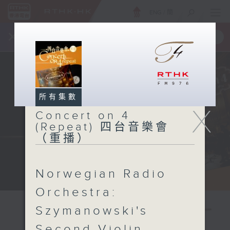
ENG
/
簡
×
全新 RTHK On The Go
取得
一手掌握 RTHK 電台、電視節目
所有集數
X
Concert on 4
(Repeat) 四台音樂會
（重播）
Norwegian Radio
Orchestra:
Szymanowski's
Second Violin