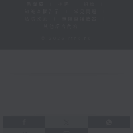
新聞稿
|
招聘
|
招標
|
知識產權告示
|
常見問題
|
私隱政策
|
無障礙播放器
|
其他語言內容
|
© 2026 rthk.hk