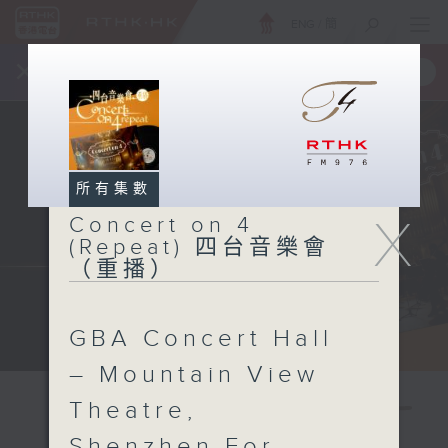
ENG
/
簡
×
全新 RTHK On The Go
取得
一手掌握 RTHK 電台、電視節目
所有集數
X
Concert on 4
(Repeat) 四台音樂會
（重播）
GBA Concert Hall
– Mountain View
Theatre,
Shenzhen For