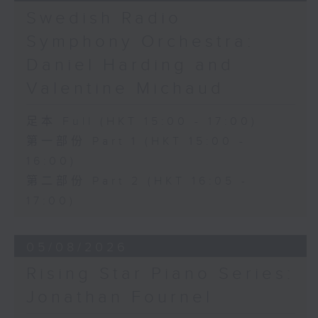
《問蒼天》 (10’)
Swedish Radio
古曲（林樂培移植）
Symphony Orchestra:
《春江花月夜》 (12’)
《昭君怨》 (8’)
Daniel Harding and
林樂培
Valentine Michaud
《秋決》 (20’)
《昆蟲世界》 (22’)
足本 Full (HKT 15:00 - 17:00)
香港中樂團主辦，2006年香港藝術節節目。
第一部份 Part 1 (HKT 15:00 -
2006年2月26日香港大會堂音樂廳錄音。
16:00)
第二部份 Part 2 (HKT 16:05 -
17:00)
05/08/2026
Rising Star Piano Series:
Jonathan Fournel