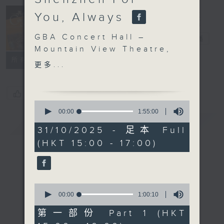
Concert on 4
You, Always
(Repeat) 四台
GBA Concert Hall –
音樂會（重播）
電台直播
Mountain View Theatre,
所有集數
Shenzhen
更多...
For You, Always
Cong Quartet | Gao
您喜歡這個節目嗎?
Qian-He (piano)
0
SCHUMANN
seconds
00:00
1:55:00
of
Piano Quartet in E flat
簡介
GIST
1
31/10/2025 - 足本 Full
major, Op. 47 (28’)
hour,
(HKT 15:00 - 17:00)
55
BRAHMS
minutes,
Variations on a Theme
0
seconds
by Robert Schumann,
Op. 9 (35’)
0
Piano Quintet in F
seconds
00:00
1:00:10
of
minor, Op. 34 (40’)
1
第一部份 Part 1 (HKT
Co-presented by the
hour,