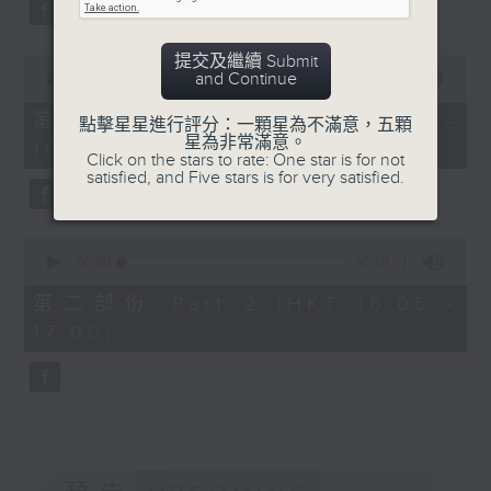
0
Overture to William Tell (for 6
seconds
《舒曼主題變奏曲》，作品9
cellos) (10’)
(35’)
提交及繼續 Submit
0
MAHLER (Hibiki SAITO arr.)
F小調鋼琴五重奏，作品34
and Continue
seconds
00:00
1:00:10
Adagietto from Symphony No. 5
of
(40’)
1
第一部份 Part 1 (HKT 15:00 -
(10’)
點擊星星進行評分：一顆星為不滿意，五顆
康樂及文化事務署及深圳招商
hour,
星為非常滿意。
16:00)
GARDEL (BARRALET arr.)
10
文化產業公司旗下演藝互聯聯
Click on the stars to rate: One star is for not
seconds
Por Una Cabeza (4’)
satisfied, and Five stars is for very satisfied.
合主辦
Hayato SUMINO (Heiman CHEUNG
2025年6月22日深圳境山劇
arr.)
場錄音
0
Three Nocturnes (12’)
seconds
00:00
55:10
of
Ryuichi SAKAMOTO (Dani WEN arr.)
55
第二部份 Part 2 (HKT 16:05 -
Rain (5’)
minutes,
17:00)
10
Nobuo UEMATSU (Hilson YIP arr.)
seconds
Final Fantasy: Midgar Fantasy
Suite (15’)
Presented by The Hong Kong
Academy for Performing Arts
Recorded at William Au Concert
Hall, The Hong Kong Academy for