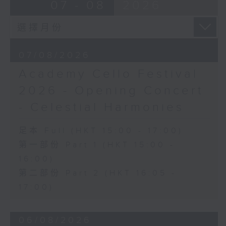
Ancient Melodies (Doming LAM
07 - 08
2026
《雨》 (5’)
trans.)
植松伸夫（葉進傑改編）
Moonlight over the Spring River
《最終幻想：米德加幻想》組曲 (15’)
(12’)
香港演藝學院主辦
The Lament of Lady Zhaojun (8’)
2026年4月18日香港演藝學院區永熙音樂廳
07/08/2026
Doming LAM
錄音
Academy Cello Festival
Autumn Execution (20’)
錄音由香港演藝學院提供
The Insect World (22’)
2026 - Opening Concert
Presented by the Hong Kong
- Celestial Harmonies
Chinese Orchestra as part of the
2006 Hong Kong Arts Festival.
足本 Full (HKT 15:00 - 17:00)
Recorded at Hong Kong City Hall
第一部份 Part 1 (HKT 15:00 -
Concert Hall on 26/2/2006.
16:00)
香港中樂團：林樂培八十大壽誌慶音樂會
第二部份 Part 2 (HKT 16:05 -
羅乃新（鋼琴）
17:00)
香港中樂團｜閻惠昌（指揮）
林樂培
06/08/2026
《祝賀吹打序樂》 (4’)