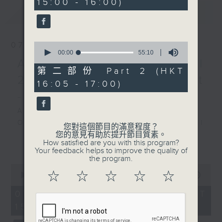
15:00 - 16:00)
10
Leisure and Cultural
最新
seconds
LATEST
Services Department
and Performing Arts
Connection
07/08/2026
0
by China Merchants
seconds
00:00
55:10
of
Academy Cello Festival
Culture Industry
55
第二部份 Part 2 (HKT
Recorded at Mountain
minutes,
2026 - Opening Concert
16:05 - 17:00)
10
View Theatre,
seconds
- Celestial Harmonies
Shenzhen on 22/6/2025
Academy Cello Festival 2026
Opening Concert – Celestial
大灣區音樂廳——深圳境山劇
您對這個節目的滿意程度？
您的意見有助於提升節目質素。
Harmonies
場
更多...
How satisfied are you with this program?
Students from the Department of
滄海水，巫山雲
Your feedback helps to improve the quality of
the program.
Strings, School of Music of The
Cong四重奏｜高乾赫（鋼
0
Hong Kong Academy for
琴）
☆
☆
☆
☆
☆
seconds
00:00
1:55:00
Performing Arts
of
舒曼
1
07/08/2026 - 足本 Full (HKT
GERSHWIN (KAUFMAN arr.)
降E大調鋼琴四重奏，作品47
hour,
15:00 - 17:00)
Three Preludes (for 4 cellos) (8’)
55
(28’)
minutes,
ROSSINI
布拉姆斯