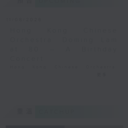
預告
UPCOMING
Performing Arts on on 18/4/2026
Recording provided by HKAPA
11/08/2026
演藝學院大提琴音樂節2026
Hong Kong Chinese
開幕音樂會——星籟弦響
Orchestra: Doming Lam
香港演藝學院音樂學院弦樂系學生
at 80 – A Birthday
歌舒詠（考夫曼改編）
三首前奏曲（為四把大提琴而作） (8’)
Concert
羅西尼
Hong Kong Chinese Orchestra:
《威廉．泰爾》序曲（為六把大提琴而作）
Doming Lam at 80 – A Birthday
更多...
(10’)
Concert
馬勒（Hibiki SAITO改編）
Nancy Loo (piano)
〈稍慢板〉，第五交響曲 (10’)
Hong Kong Chinese Orchestra |
加度（巴拉萊改編）
Yan Huichang (conductor)
《一步之差》 (4’)
Doming LAM
角野隼斗（張希文改編）
重溫
CATCHUP
Greetings Fanfare (4’)
三首夜曲 (12’)
A Silent Prayer (10’)
坂本龍一（Dani WEN改編）