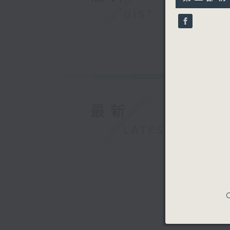
minutes,
10
GIST
seconds
90%
最新
LATEST
C