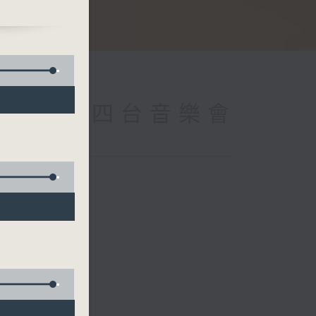
ile
tic
 (Repeat) 四台音樂會
簫）
兆輝