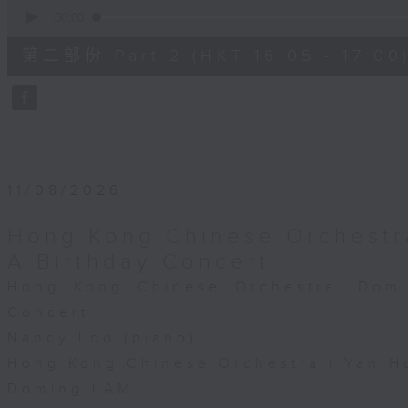
0
seconds
00:00
of
55
第二部份 Part 2 (HKT 16:05 - 17:00
minutes,
10
seconds
Volume
90%
11/08/2026
Hong Kong Chinese Orchestr
A Birthday Concert
Hong Kong Chinese Orchestra: Dom
Concert
Nancy Loo (piano)
Hong Kong Chinese Orchestra | Yan H
Doming LAM