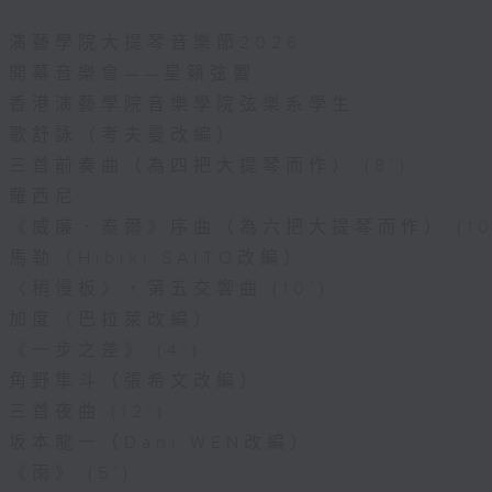
演藝學院大提琴音樂節2026
開幕音樂會——星籟弦響
香港演藝學院音樂學院弦樂系學生
歌舒詠（考夫曼改編）
三首前奏曲（為四把大提琴而作） (8’)
羅西尼
《威廉．泰爾》序曲（為六把大提琴而作） (10
馬勒（Hibiki SAITO改編）
〈稍慢板〉，第五交響曲 (10’)
加度（巴拉萊改編）
《一步之差》 (4’)
角野隼斗（張希文改編）
三首夜曲 (12’)
坂本龍一（Dani WEN改編）
《雨》 (5’)