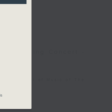
6 - Opening Concert -
es
ings, School of Music of The
is