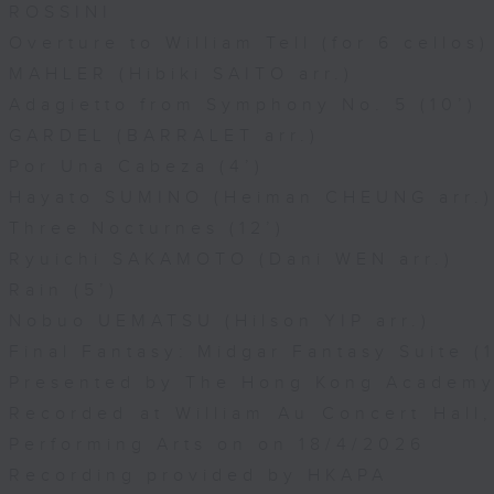
ROSSINI
Overture to William Tell (for 6 cellos)
MAHLER (Hibiki SAITO arr.)
Adagietto from Symphony No. 5 (10’)
GARDEL (BARRALET arr.)
Por Una Cabeza (4’)
Hayato SUMINO (Heiman CHEUNG arr.)
Three Nocturnes (12’)
Ryuichi SAKAMOTO (Dani WEN arr.)
Rain (5’)
Nobuo UEMATSU (Hilson YIP arr.)
Final Fantasy: Midgar Fantasy Suite (1
Presented by The Hong Kong Academy 
Recorded at William Au Concert Hal
Performing Arts on on 18/4/2026
Recording provided by HKAPA