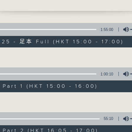
ming (pipa) | To Wing (yehu)
k-fai (zheng) | Chan Chi-chun (xiao)
on to classics including Song of the Ex
urnal Lament , Professor Yuen
ffers insights into the history and artis
1:55:00
 of Naamyam
025 - 足本 Full (HKT 15:00 - 17:00)
d by RTHK Radio 4
Concert on 4
 at RTHK Studio 1 on 25/9/2025
（重播）
Volume
唱 —— 南音示範音樂會
凱莉（南音）
所有集數
1:00:10
琶）｜杜泳（椰胡）｜陳國輝（箏）｜陳子晉（
客途秋恨》、《嘆五更》等南音經典名曲外，阮
art 1 (HKT 15:00 - 16:00)
您喜歡這個節目嗎?
講解南音的歷史源流和
Volume
四台主辦
9月25日香港電台一號錄音室錄音
55:10
art 2 (HKT 16:05 - 17:00)