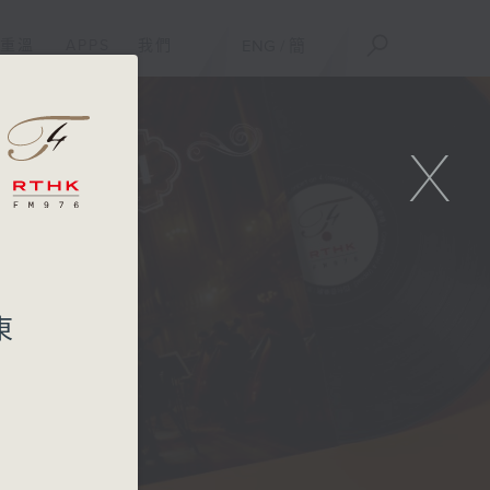
重溫
APPS
我們
ENG
/
簡
X
東