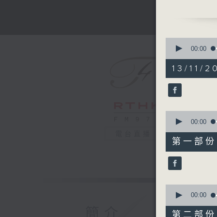
Ho Kang-
Chan Kwo
In additi
and Noct
0
Siu-fai o
seconds
00:00
of
features
1
13/11/2
Presente
hour,
55
Recorded
minutes,
0
seconds
傳統廣東說
90%
0
阮兆輝、梁
seconds
00:00
何耿明（琵
of
電台直播
1
除了獻上《
第一部份 P
hour,
教授亦親自
10
seconds
藝術特色
90%
香港電台第
2025年
0
seconds
00:00
of
簡介
55
第二部份 P