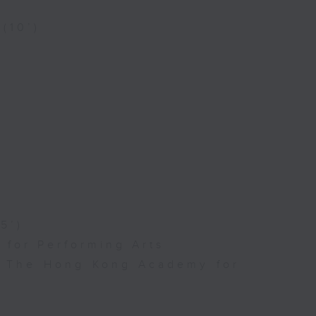
 (10’)
5’)
for Performing Arts
l, The Hong Kong Academy for