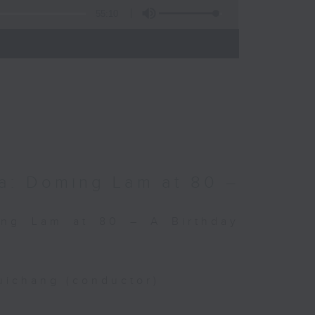
55:10
)
a: Doming Lam at 80 –
ing Lam at 80 – A Birthday
uichang (conductor)