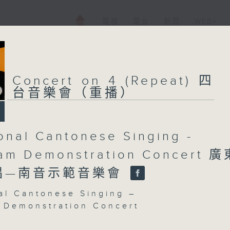
電視
電台
新聞
WEB+
Concert on 4 (Repeat) 四
台音樂會（重播）
ional Cantonese Singing -
am Demonstration Concert 廣
唱—南音示範音樂會
nal Cantonese Singing –
Demonstration Concert
-fai, Elly Leung Hoi-lei (naamyam)