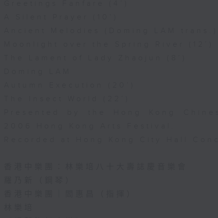
Greetings Fanfare (4’)
A Silent Prayer (10’)
Ancient Melodies (Doming LAM trans.)
Moonlight over the Spring River (12’)
The Lament of Lady Zhaojun (8’)
Doming LAM
Autumn Execution (20’)
The Insect World (22’)
Presented by the Hong Kong Chines
2006 Hong Kong Arts Festival.
Recorded at Hong Kong City Hall Conc
香港中樂團：林樂培八十大壽誌慶音樂會
羅乃新（鋼琴）
香港中樂團｜閻惠昌（指揮）
林樂培