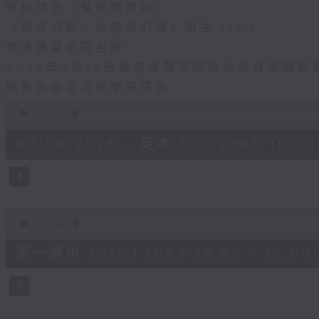
植松伸夫（葉進傑改編）
《最終幻想：米德加幻想》組曲 (15’)
香港演藝學院主辦
2026年4月18日香港演藝學院區永熙音樂廳錄
錄音由香港演藝學院提供
0
seconds
00:00
of
1
07/08/2026 - 足本 Full (HKT 15:00 
hour,
55
minutes,
0
seconds
Volume
90%
0
seconds
00:00
of
1
第一部份 Part 1 (HKT 15:00 - 16:00
hour,
10
seconds
Volume
90%