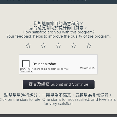
Volume
您對這個節目的滿意程度？
您的意見有助於提升節目質素。
How satisfied are you with this program?
Your feedback helps to improve the quality of the program.
07/08/2026
☆
☆
☆
☆
☆
Academy Cello Festival 202
Celestial Harmonies
Academy Cello Festival 2026
Opening Concert – Celestial Harmoni
Students from the Department of Str
提交及繼續 Submit and Continue
Hong Kong Academy for
點擊星星進行評分：一顆星為不滿意，五顆星為非常滿意。
Performing Arts
lick on the stars to rate: One star is for not satisfied, and Five stars 
for very satisfied.
GERSHWIN (KAUFMAN arr.)
Three Preludes (for 4 cellos) (8’)