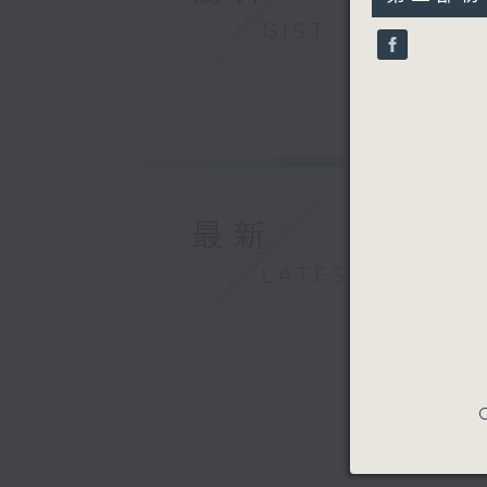
minutes,
唐索夫及特
10
GIST
J. S. 巴赫
seconds
90%
《二部創意
C大調第一
D小調第四
F大調第八首
力基亞
G小調雙小
阿古諾夫
最新
雙小提琴組
深圳市委宣
LATEST
深圳音樂廳
2025年
C