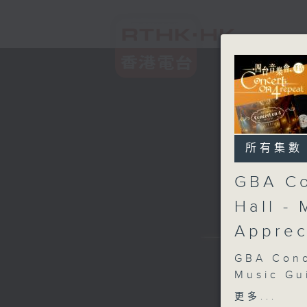
所有集數
GBA Co
Hall -
Apprec
GBA Conc
Music Gu
Violin
更多...