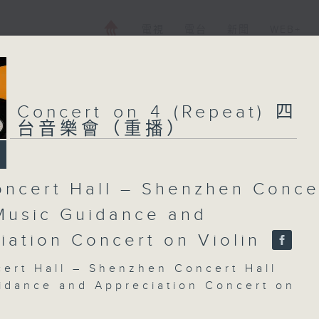
電視
電台
新聞
WEB+
Concert on 4 (Repeat) 四
台音樂會（重播）
ncert Hall – Shenzhen Conce
 Music Guidance and
iation Concert on Violin
ert Hall – Shenzhen Concert Hall
idance and Appreciation Concert on