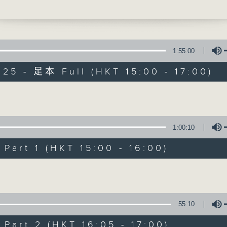
tsov & Marianna Terteryan (violin duo)
CH
Inventions (for two violins)
 C major, BWV772
 D minor, BWV775
1:55:00
 F major, BWV779
025 - 足本 Full (HKT 15:00 - 17:00)
Concert on 4
r two violins in G minor, Op. 12, No. 5
（重播）
AKHUNOV
Volume
f Light Touches , suite for two violins
d by Publicity Department of Shenzhen
所有集數
1:00:10
l Committee and Shenzhen Municipal
f Culture, Sports, Tourism, Radio &
art 1 (HKT 15:00 - 16:00)
您喜歡這個節目嗎?
n
Volume
 by Shenzhen Concert Hall
 at Shenzhen Concert Hall on 9/3/202
55:10
廳 —— 深圳音樂廳
——小提琴賞析音樂會
art 2 (HKT 16:05 - 17:00)