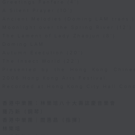
Greetings Fanfare (4’)
A Silent Prayer (10’)
Ancient Melodies (Doming LAM trans.)
Moonlight over the Spring River (12’)
The Lament of Lady Zhaojun (8’)
Doming LAM
Autumn Execution (20’)
The Insect World (22’)
Presented by the Hong Kong Chines
2006 Hong Kong Arts Festival.
Recorded at Hong Kong City Hall Conc
香港中樂團：林樂培八十大壽誌慶音樂會
羅乃新（鋼琴）
香港中樂團｜閻惠昌（指揮）
林樂培