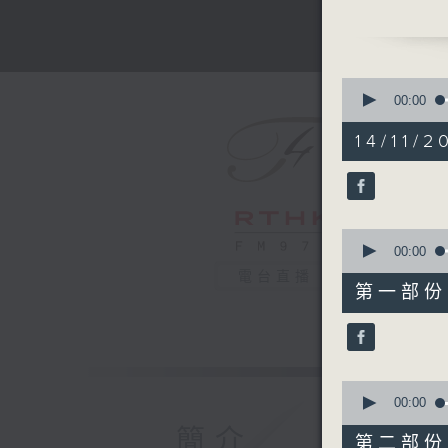
Gleb Don
J. S. BA
Two-Part 
No. 1 in
0
No. 4 in
seconds
00:00
of
No. 8 in
1
14/11/2
LECLAIR
hour,
55
Sonata fo
minutes,
Sergey 
0
seconds
The Art o
90%
0
Presente
seconds
00:00
Municipa
of
電台直播
1
Bureau o
第一部份 P
hour,
Televisio
10
seconds
Produced
90%
Recorded
0
seconds
00:00
大灣區音樂
of
簡介
雙弦共舞 
55
第二部份 P