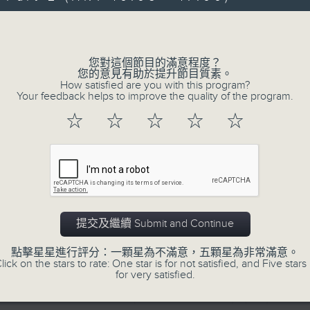
迪莉安小提琴二重奏
Volume
曲》（雙小提琴版本）
首，BWV772
您對這個節目的滿意程度？
首，BWV775
您的意見有助於提升節目質素。
How satisfied are you with this program?
，BWV779
Your feedback helps to improve the quality of the program.
07/08/2026
☆
☆
☆
☆
☆
提琴奏鳴曲，作品12，第五首
Academy Cello Festival 202
曲《輕觸的藝術》
Celestial Harmonies
傳部及深圳市文化廣電旅遊體育局主辦
Academy Cello Festival 2026
承辦
Opening Concert – Celestial Harmoni
3月9日深圳音樂廳錄音
Students from the Department of Str
提交及繼續 Submit and Continue
Hong Kong Academy for
點擊星星進行評分：一顆星為不滿意，五顆星為非常滿意。
Performing Arts
lick on the stars to rate: One star is for not satisfied, and Five stars 
for very satisfied.
GERSHWIN (KAUFMAN arr.)
Three Preludes (for 4 cellos) (8’)