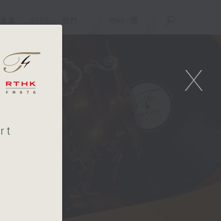
重溫
APPS
我們
ENG
/
簡
X
rt