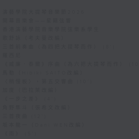
演藝學院大提琴音樂節2026
開幕音樂會——星籟弦響
香港演藝學院音樂學院弦樂系學生
歌舒詠（考夫曼改編）
三首前奏曲（為四把大提琴而作） (8’)
羅西尼
《威廉．泰爾》序曲（為六把大提琴而作） (10
馬勒（Hibiki SAITO改編）
〈稍慢板〉，第五交響曲 (10’)
加度（巴拉萊改編）
《一步之差》 (4’)
角野隼斗（張希文改編）
三首夜曲 (12’)
坂本龍一（Dani WEN改編）
《雨》 (5’)