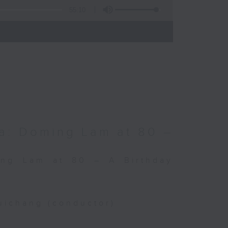
55:10
)
a: Doming Lam at 80 –
ing Lam at 80 – A Birthday
uichang (conductor)