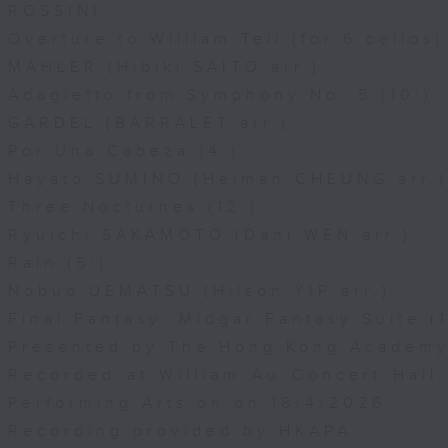
ROSSINI
Overture to William Tell (for 6 cellos)
MAHLER (Hibiki SAITO arr.)
Adagietto from Symphony No. 5 (10’)
GARDEL (BARRALET arr.)
Por Una Cabeza (4’)
Hayato SUMINO (Heiman CHEUNG arr.)
Three Nocturnes (12’)
Ryuichi SAKAMOTO (Dani WEN arr.)
Rain (5’)
Nobuo UEMATSU (Hilson YIP arr.)
Final Fantasy: Midgar Fantasy Suite (1
Presented by The Hong Kong Academy 
Recorded at William Au Concert Hal
Performing Arts on on 18/4/2026
Recording provided by HKAPA