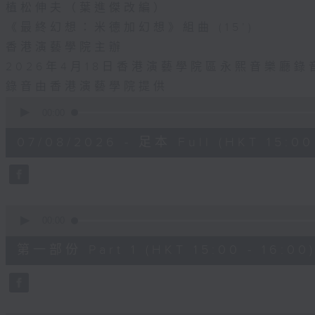
植松伸夫（葉進傑改編）
《最終幻想：米德加幻想》組曲 (15’)
香港演藝學院主辦
2026年4月18日香港演藝學院區永熙音樂廳錄
錄音由香港演藝學院提供
0
seconds
00:00
of
1
07/08/2026 - 足本 Full (HKT 15:00 
hour,
55
minutes,
0
seconds
Volume
90%
0
seconds
00:00
of
1
第一部份 Part 1 (HKT 15:00 - 16:00
hour,
10
seconds
Volume
90%