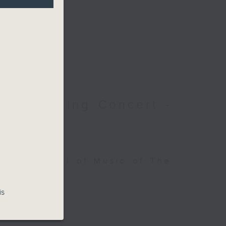
6 - Opening Concert -
es
ings, School of Music of The
is