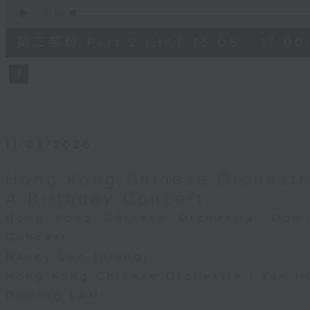
0
seconds
00:00
of
55
第二部份 Part 2 (HKT 16:05 - 17:00
minutes,
10
seconds
Volume
90%
11/08/2026
Hong Kong Chinese Orchestr
A Birthday Concert
Hong Kong Chinese Orchestra: Dom
Concert
Nancy Loo (piano)
Hong Kong Chinese Orchestra | Yan H
Doming LAM