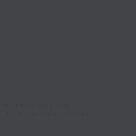
 (10’)
5’)
for Performing Arts
l, The Hong Kong Academy for