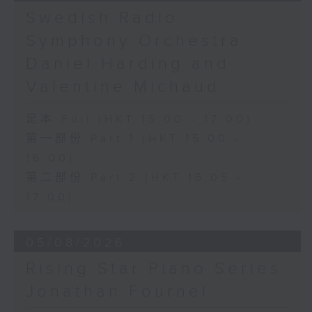
《問蒼天》 (10’)
Swedish Radio
古曲（林樂培移植）
Symphony Orchestra:
《春江花月夜》 (12’)
《昭君怨》 (8’)
Daniel Harding and
林樂培
Valentine Michaud
《秋決》 (20’)
《昆蟲世界》 (22’)
足本 Full (HKT 15:00 - 17:00)
香港中樂團主辦，2006年香港藝術節節目。
第一部份 Part 1 (HKT 15:00 -
2006年2月26日香港大會堂音樂廳錄音。
16:00)
第二部份 Part 2 (HKT 16:05 -
17:00)
05/08/2026
Rising Star Piano Series:
Jonathan Fournel