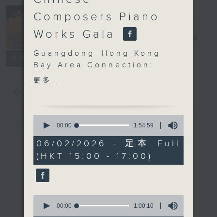
Concert on 4
Composers Piano
(Repeat) 四台
Works Gala
音樂會（重播）
電台直播
Guangdong–Hong Kong
所有集數
Bay Area Connection:
Chinese Composers
更多...
Piano Works Gala
您喜歡這個節目嗎?
Julie Kwok, Wing-chong
Kam, Cheng Wai, Jin
簡介
0
GIST
Lai, Xian Jingsong,
seconds
00:00
1:54:59
of
Zhao Jin, Zhang Yiming
1
06/02/2026 - 足本 Full
(piano)
hour,
(HKT 15:00 - 17:00)
54
Doming LAM
minutes,
Lament of Lady Zhao
59
seconds
Jun (7’)
CHEN Peixun
0
Autumn Moon over the
seconds
00:00
1:00:10
of
Calm Lake (4’)