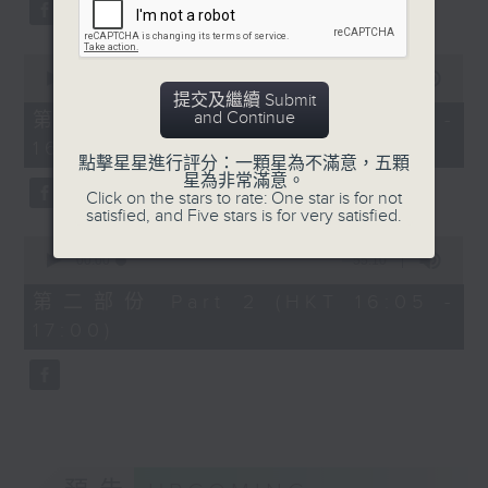
0
林樂培
Overture to William Tell (for 6
seconds
《昭君怨》 (7’)
cellos) (10’)
陳培勳
0
MAHLER (Hibiki SAITO arr.)
seconds
00:00
1:00:10
《平湖秋月》 (4’)
Adagietto from Symphony No. 5
of
提交及繼續 Submit
王建中
1
and Continue
第一部份 Part 1 (HKT 15:00 -
(10’)
hour,
《瀏陽河》 (4’)
16:00)
GARDEL (BARRALET arr.)
10
點擊星星進行評分：一顆星為不滿意，五顆
葉小鋼
seconds
Por Una Cabeza (4’)
星為非常滿意。
《納木錯》 (6’)
Click on the stars to rate: One star is for not
Hayato SUMINO (Heiman CHEUNG
satisfied, and Five stars is for very satisfied.
及其他作品
arr.)
星海音樂學院主辦
0
Three Nocturnes (12’)
seconds
00:00
55:10
2025年11月5日廣州星海音
of
Ryuichi SAKAMOTO (Dani WEN arr.)
學院音樂廳錄音
55
第二部份 Part 2 (HKT 16:05 -
Rain (5’)
minutes,
17:00)
10
Nobuo UEMATSU (Hilson YIP arr.)
seconds
Final Fantasy: Midgar Fantasy
Suite (15’)
Presented by The Hong Kong
Academy for Performing Arts
Recorded at William Au Concert
Hall, The Hong Kong Academy for