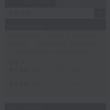
Ancient Melodies (Doming LAM
07 - 08
2026
《雨》 (5’)
trans.)
植松伸夫（葉進傑改編）
Moonlight over the Spring River
《最終幻想：米德加幻想》組曲 (15’)
(12’)
香港演藝學院主辦
The Lament of Lady Zhaojun (8’)
2026年4月18日香港演藝學院區永熙音樂廳
07/08/2026
Doming LAM
錄音
Academy Cello Festival
Autumn Execution (20’)
錄音由香港演藝學院提供
The Insect World (22’)
2026 - Opening Concert
Presented by the Hong Kong
- Celestial Harmonies
Chinese Orchestra as part of the
2006 Hong Kong Arts Festival.
足本 Full (HKT 15:00 - 17:00)
Recorded at Hong Kong City Hall
第一部份 Part 1 (HKT 15:00 -
Concert Hall on 26/2/2006.
16:00)
香港中樂團：林樂培八十大壽誌慶音樂會
第二部份 Part 2 (HKT 16:05 -
羅乃新（鋼琴）
17:00)
香港中樂團｜閻惠昌（指揮）
林樂培
06/08/2026
《祝賀吹打序樂》 (4’)