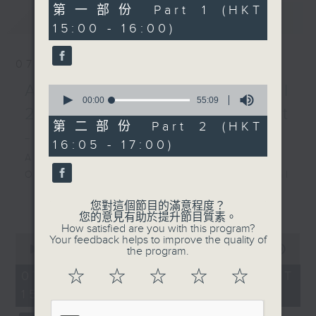
1
第一部份 Part 1 (HKT
最新
LATEST
WANG Jianzong
hour,
15:00 - 16:00)
10
Liuyang Rivier (4’)
seconds
YE Xiaogang
07/08/2026
Namucuo (6’)
and more
Academy Cello Festival
0
Presented by Xinghai
seconds
00:00
55:09
2026 - Opening Concert
of
Conservatory of Music
55
第二部份 Part 2 (HKT
- Celestial Harmonies
Recorded at Xinhai
minutes,
16:05 - 17:00)
9
Conservatory of Music
seconds
Academy Cello Festival 2026
Concert Hall,
Opening Concert – Celestial
Guangzhou on
Harmonies
更多...
5/11/2025
您對這個節目的滿意程度？
Students from the Department of
您的意見有助於提升節目質素。
Strings, School of Music of The
How satisfied are you with this program?
粵港灣區情：中國作品鋼琴盛
0
Your feedback helps to improve the quality of
Hong Kong Academy for
seconds
00:00
1:55:00
the program.
會
Performing Arts
of
郭品文，甘穎昶，鄭慧，金
1
☆
☆
☆
☆
☆
07/08/2026 - 足本 Full (HKT
GERSHWIN (KAUFMAN arr.)
hour,
萊，冼勁松，趟瑾，張奕明
15:00 - 17:00)
Three Preludes (for 4 cellos) (8’)
55
（鋼琴）
minutes,
ROSSINI