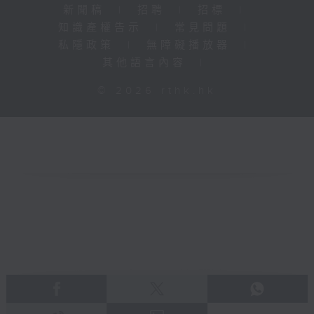
新聞稿
|
招聘
|
招標
|
知識產權告示
|
常見問題
|
私隱政策
|
無障礙播放器
|
其他語言內容
|
© 2026 rthk.hk