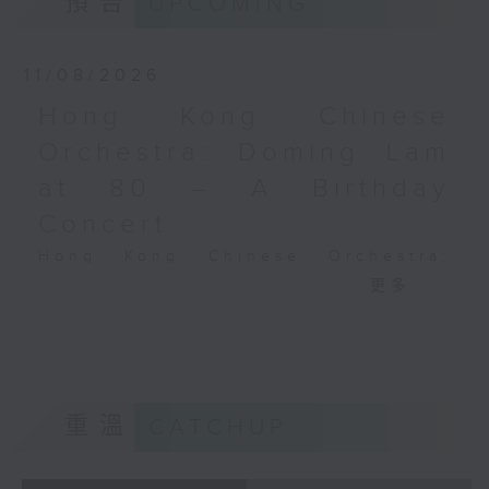
預告
UPCOMING
Performing Arts on on 18/4/2026
Recording provided by HKAPA
11/08/2026
演藝學院大提琴音樂節2026
Hong Kong Chinese
開幕音樂會——星籟弦響
Orchestra: Doming Lam
香港演藝學院音樂學院弦樂系學生
at 80 – A Birthday
歌舒詠（考夫曼改編）
三首前奏曲（為四把大提琴而作） (8’)
Concert
羅西尼
Hong Kong Chinese Orchestra:
《威廉．泰爾》序曲（為六把大提琴而作）
Doming Lam at 80 – A Birthday
更多...
(10’)
Concert
馬勒（Hibiki SAITO改編）
Nancy Loo (piano)
〈稍慢板〉，第五交響曲 (10’)
Hong Kong Chinese Orchestra |
加度（巴拉萊改編）
Yan Huichang (conductor)
《一步之差》 (4’)
Doming LAM
角野隼斗（張希文改編）
重溫
CATCHUP
Greetings Fanfare (4’)
三首夜曲 (12’)
A Silent Prayer (10’)
坂本龍一（Dani WEN改編）