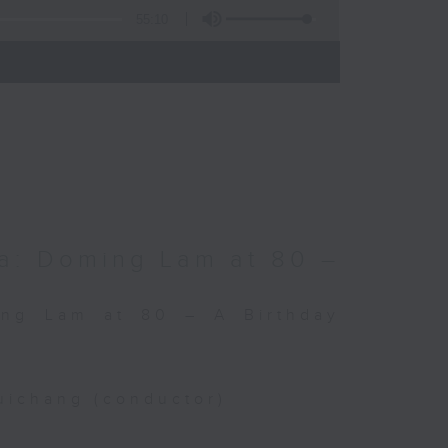
55:10
)
a: Doming Lam at 80 –
ing Lam at 80 – A Birthday
uichang (conductor)