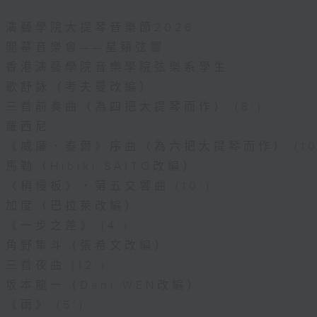
演藝學院大提琴音樂節2026
開幕音樂會——星籟弦響
香港演藝學院音樂學院弦樂系學生
歌舒詠（考夫曼改編）
三首前奏曲（為四把大提琴而作） (8’)
羅西尼
《威廉．泰爾》序曲（為六把大提琴而作） (10
馬勒（Hibiki SAITO改編）
〈稍慢板〉，第五交響曲 (10’)
加度（巴拉萊改編）
《一步之差》 (4’)
角野隼斗（張希文改編）
三首夜曲 (12’)
坂本龍一（Dani WEN改編）
《雨》 (5’)