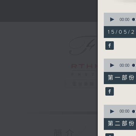
Matthew 
Daniel Pa
0
(piano)
seconds
00:00
of
J. S. BA
1
15/05/2
Sonata i
hour,
55
CAPLET
minutes,
Rêverie e
0
seconds
POULENC
90%
0
Sonata fo
seconds
00:00
YAN Tiem
of
1
Spring Ar
第一部份 P
hour,
Anže RO
電台直播
10
seconds
The Two 
90%
BOISMOR
Concerto 
0
seconds
00:00
(10’)
of
Co-organ
55
第二部份 P
minutes,
and Hong
9
簡介
Recorded
seconds