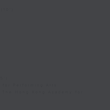
 (10’)
5’)
for Performing Arts
l, The Hong Kong Academy for