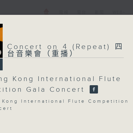
電視
電台
新聞
WEB+
Concert on 4 (Repeat) 四
台音樂會（重播）
ng Kong International Flute
ition Gala Concert
 Kong International Flute Competition
cert
llavance, Floriane Catalanotti, Paul
avies, Jiawei Hong, Yew Kia Koh,
 Kudo, Yi-hui Lin, Gloria Jee Eun Park