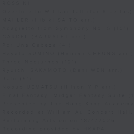
會及香港長笛學院合辦
ROSSINI
4月5日香港大會堂音樂廳錄音
Overture to William Tell (for 6 cellos)
MAHLER (Hibiki SAITO arr.)
Adagietto from Symphony No. 5 (10’)
GARDEL (BARRALET arr.)
Por Una Cabeza (4’)
Hayato SUMINO (Heiman CHEUNG arr.)
Three Nocturnes (12’)
Ryuichi SAKAMOTO (Dani WEN arr.)
Rain (5’)
Nobuo UEMATSU (Hilson YIP arr.)
Final Fantasy: Midgar Fantasy Suite (1
Presented by The Hong Kong Academy 
Recorded at William Au Concert Hal
Performing Arts on on 18/4/2026
Recording provided by HKAPA