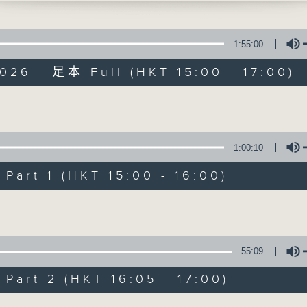
Wu, Qi Yan (flute)
rk (alto flute) | Dennis Tam Ho-man
1:55:00
CH
026 - 足本 Full (HKT 15:00 - 17:00)
n G minor, BWV1001 (18’)
Concert on 4
t Petite Valse (7’)
Volume
（重播）
r Flute and Piano (12’)
1:00:10
ing (arr. Qi YAN, trans. Si’ang CHEN)
所有集數
rives at the Grassland (6’)
art 1 (HKT 15:00 - 16:00)
ZMAN
Volume
Rivers (8’)
您喜歡這個節目嗎?
TIER
in A minor for three flutes and alto fl
55:09
ised by the Hong Kong Flute Associati
art 2 (HKT 16:05 - 17:00)
 Kong Flute Academy
 at Hong Kong City Hall Concert Hall 
Volume