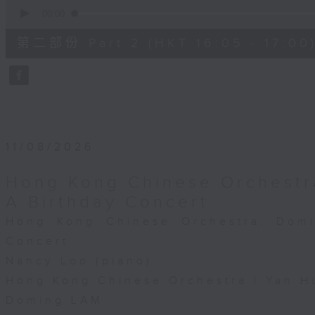
0
seconds
00:00
of
55
第二部份 Part 2 (HKT 16:05 - 17:00
minutes,
10
seconds
Volume
90%
11/08/2026
Hong Kong Chinese Orchestr
A Birthday Concert
Hong Kong Chinese Orchestra: Dom
Concert
Nancy Loo (piano)
Hong Kong Chinese Orchestra | Yan H
Doming LAM