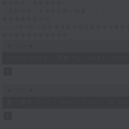
植松伸夫（葉進傑改編）
《最終幻想：米德加幻想》組曲 (15’)
香港演藝學院主辦
2026年4月18日香港演藝學院區永熙音樂廳錄
錄音由香港演藝學院提供
0
seconds
00:00
of
1
07/08/2026 - 足本 Full (HKT 15:00 
hour,
55
minutes,
0
seconds
Volume
90%
0
seconds
00:00
of
1
第一部份 Part 1 (HKT 15:00 - 16:00
hour,
10
seconds
Volume
90%