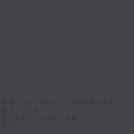
Greetings Fanfare (4’)
A Silent Prayer (10’)
Ancient Melodies (Doming LAM trans.)
Moonlight over the Spring River (12’)
The Lament of Lady Zhaojun (8’)
Doming LAM
Autumn Execution (20’)
The Insect World (22’)
Presented by the Hong Kong Chines
2006 Hong Kong Arts Festival.
Recorded at Hong Kong City Hall Conc
香港中樂團：林樂培八十大壽誌慶音樂會
羅乃新（鋼琴）
香港中樂團｜閻惠昌（指揮）
林樂培