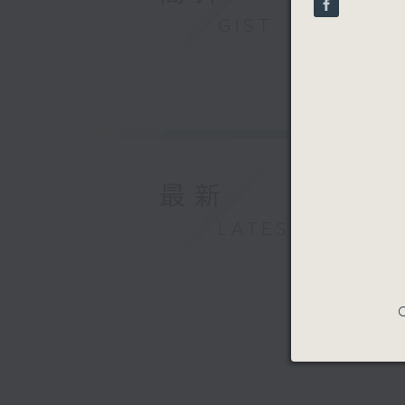
90%
5/4/2026
GIST
第四屆香港
比拉雲斯、
工藤重典、
朴海盛（中
J. S. 巴赫
G小調奏鳴曲，
最新
卡皮利
《夢幻曲與小
LATEST
浦朗克
長笛與鋼琴奏
嚴鐵明 （
《春到草原》
C
洛茲曼
《兩條河流》
波亞摩狄
A小調協奏