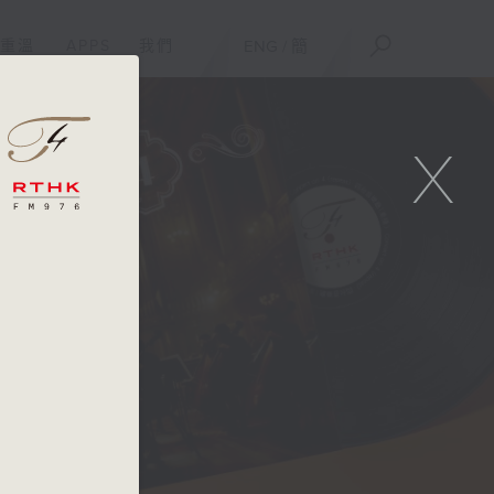
重溫
APPS
我們
ENG
/
簡
X
,