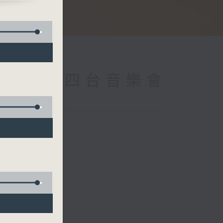
 (Repeat) 四台音樂會
ute
on
on