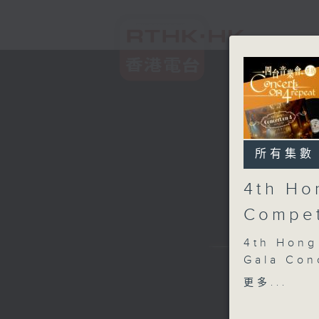
所有集數
4th Ho
Compet
4th Hong
Gala Con
Michel Be
更多...
Edmond-D
Shigenori