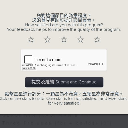
您對這個節目的滿意程度？
國際長笛比賽閉幕音樂會
您的意見有助於提升節目質素。
How satisfied are you with this program?
卡達蘭諾媞、艾德蒙–戴維斯、洪嘉蔚、許佑佳
Your feedback helps to improve the quality of the program.
林薏蕙、朴智恩、 胡永彥、 嚴琦（長笛）
☆
☆
☆
☆
☆
音長笛）｜譚浩文（鋼琴）
07/08/2026
BWV1001 (18’)
Academy Cello Festival 202
Celestial Harmonies
圓舞曲》 (7’)
Academy Cello Festival 2026
鳴曲 (12’)
提交及繼續 Submit and Continue
Opening Concert – Celestial Harmoni
嚴琦改編、陳思昂編配）
Students from the Department of Str
點擊星星進行評分：一顆星為不滿意，五顆星為非常滿意。
 (6’)
lick on the stars to rate: One star is for not satisfied, and Five stars 
Hong Kong Academy for
for very satisfied.
Performing Arts
 (8’)
GERSHWIN (KAUFMAN arr.)
曲，為三支長笛及中音長笛而作 (10’)
Three Preludes (for 4 cellos) (8’)