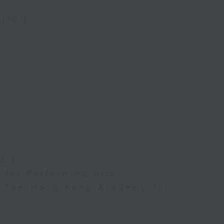
 (10’)
5’)
for Performing Arts
l, The Hong Kong Academy for