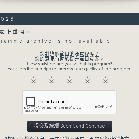
certo No. 2 in B flat major, Op. 83 (4
2026
 No. 3 in F major, Op. 90 (36’)
 at NHK Hall, Tokyo on 24/10/2025
網上重溫。
gramme archive is not available
會交響樂團：比奧斯達與安斯涅斯
Concert on 4
鋼琴）
您對這個節目的滿意程度？
會交響樂團｜比奧斯達（指揮）
（重播）
您的意見有助於提升節目質素。
How satisfied are you with this program?
Your feedback helps to improve the quality of the program.
鋼琴協奏曲，作品83 (48’)
所有集數
響曲，作品90 (36’)
☆
☆
☆
☆
☆
10月24日東京日本放送協會大廳錄音
您喜歡這個節目嗎?
提交及繼續 Submit and Continue