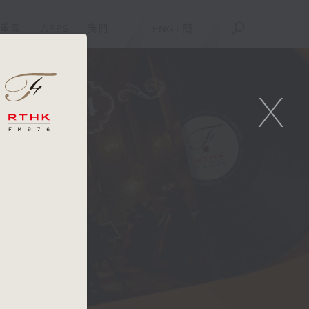
重溫
APPS
我們
ENG
/
簡
X