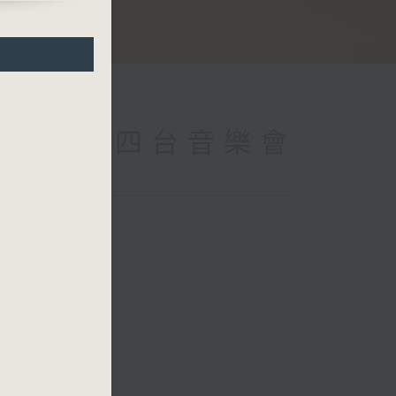
8’)
 (Repeat) 四台音樂會