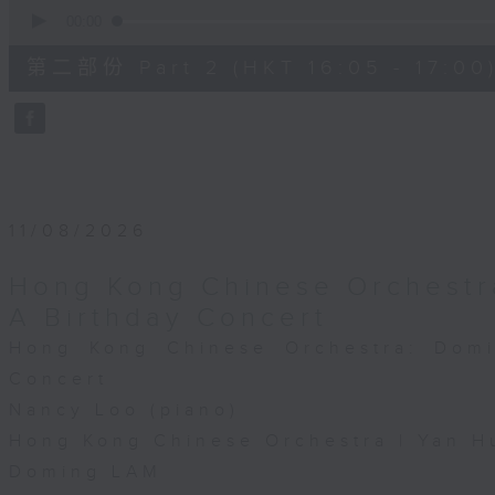
0
seconds
00:00
of
55
第二部份 Part 2 (HKT 16:05 - 17:00
minutes,
10
seconds
Volume
90%
11/08/2026
Hong Kong Chinese Orchestr
A Birthday Concert
Hong Kong Chinese Orchestra: Dom
Concert
Nancy Loo (piano)
Hong Kong Chinese Orchestra | Yan H
Doming LAM