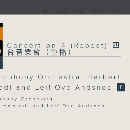
電視
電台
新聞
WEB+
Concert on 4 (Repeat) 四
台音樂會（重播）
mphony Orchestra: Herbert
edt and Leif Ove Andsnes
hony Orchestra:
Blomstedt and Leif Ove Andsnes
 Andsnes (piano)
hony Orchestra, Tokyo | Herbert
t (conductor)