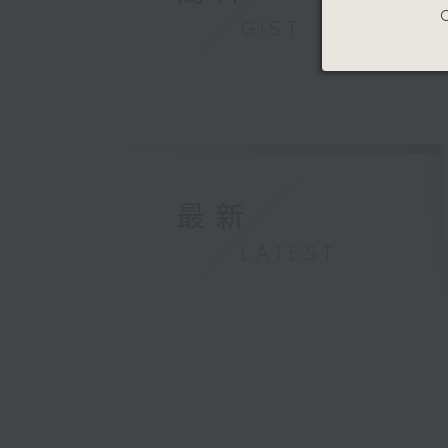
C
GIST
最新
LATEST