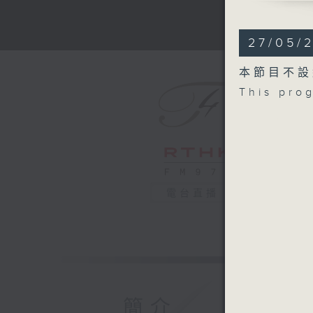
BRAHMS
Piano Con
27/05/
Symphony
Recorded
本節目不設
This pro
日本放送協
安斯涅斯（
日本放送協
布拉姆斯
降B大調第二
F大調第三交
2025年
電台直播
簡介