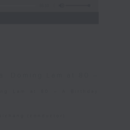
55:10
)
a: Doming Lam at 80 –
ing Lam at 80 – A Birthday
uichang (conductor)