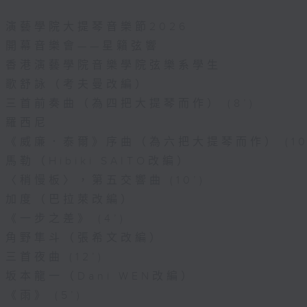
演藝學院大提琴音樂節2026
開幕音樂會——星籟弦響
香港演藝學院音樂學院弦樂系學生
歌舒詠（考夫曼改編）
三首前奏曲（為四把大提琴而作） (8’)
羅西尼
《威廉．泰爾》序曲（為六把大提琴而作） (10
馬勒（Hibiki SAITO改編）
〈稍慢板〉，第五交響曲 (10’)
加度（巴拉萊改編）
《一步之差》 (4’)
角野隼斗（張希文改編）
三首夜曲 (12’)
坂本龍一（Dani WEN改編）
《雨》 (5’)