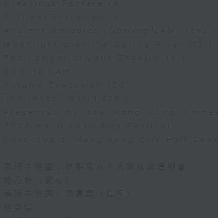
Greetings Fanfare (4’)
A Silent Prayer (10’)
Ancient Melodies (Doming LAM trans.)
Moonlight over the Spring River (12’)
The Lament of Lady Zhaojun (8’)
Doming LAM
Autumn Execution (20’)
The Insect World (22’)
Presented by the Hong Kong Chines
2006 Hong Kong Arts Festival.
Recorded at Hong Kong City Hall Conc
香港中樂團：林樂培八十大壽誌慶音樂會
羅乃新（鋼琴）
香港中樂團｜閻惠昌（指揮）
林樂培