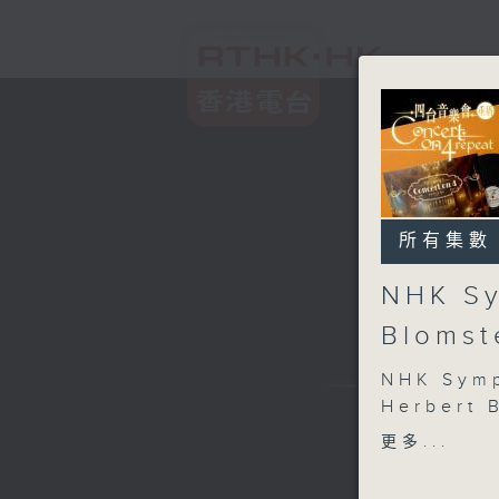
所有集數
NHK Sy
Blomst
NHK Symp
Herbert 
Leif Ove
更多...
NHK Symp
Blomsted