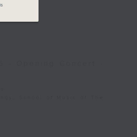
is
6 - Opening Concert -
es
ings, School of Music of The