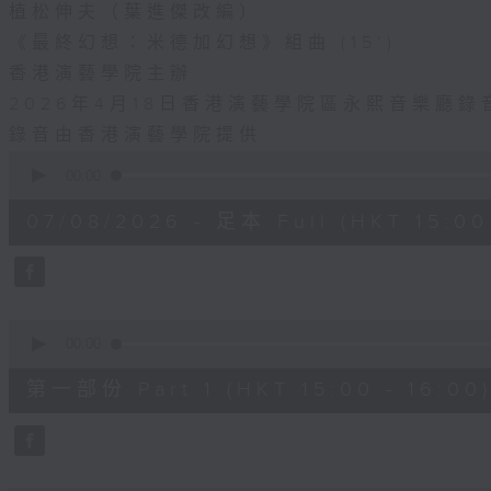
植松伸夫（葉進傑改編）
《最終幻想：米德加幻想》組曲 (15’)
香港演藝學院主辦
2026年4月18日香港演藝學院區永熙音樂廳錄
錄音由香港演藝學院提供
0
seconds
00:00
of
1
07/08/2026 - 足本 Full (HKT 15:00 
hour,
55
minutes,
0
seconds
Volume
90%
0
seconds
00:00
of
1
第一部份 Part 1 (HKT 15:00 - 16:00
hour,
10
seconds
Volume
90%