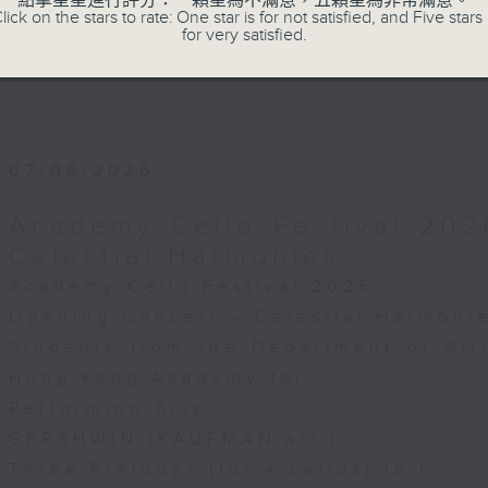
點擊星星進行評分：一顆星為不滿意，五顆星為非常滿意。
lick on the stars to rate: One star is for not satisfied, and Five stars 
for very satisfied.
07/08/2026
Academy Cello Festival 202
Celestial Harmonies
Academy Cello Festival 2026
Opening Concert – Celestial Harmoni
Students from the Department of Str
Hong Kong Academy for
Performing Arts
GERSHWIN (KAUFMAN arr.)
Three Preludes (for 4 cellos) (8’)