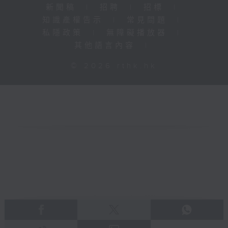
新聞稿
|
招聘
|
招標
|
知識產權告示
|
常見問題
|
私隱政策
|
無障礙播放器
|
其他語言內容
|
© 2026 rthk.hk