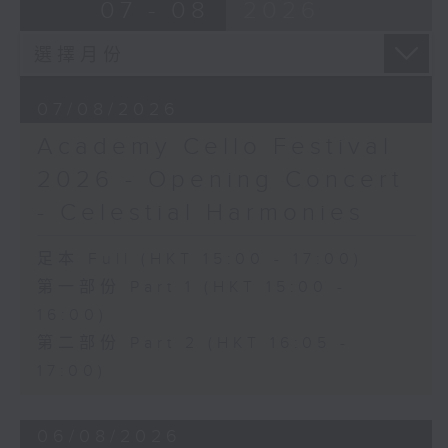
Ancient Melodies (Doming LAM
07 - 08
2026
《雨》 (5’)
trans.)
植松伸夫（葉進傑改編）
Moonlight over the Spring River
《最終幻想：米德加幻想》組曲 (15’)
(12’)
香港演藝學院主辦
The Lament of Lady Zhaojun (8’)
2026年4月18日香港演藝學院區永熙音樂廳
07/08/2026
Doming LAM
錄音
Academy Cello Festival
Autumn Execution (20’)
錄音由香港演藝學院提供
The Insect World (22’)
2026 - Opening Concert
Presented by the Hong Kong
- Celestial Harmonies
Chinese Orchestra as part of the
2006 Hong Kong Arts Festival.
足本 Full (HKT 15:00 - 17:00)
Recorded at Hong Kong City Hall
第一部份 Part 1 (HKT 15:00 -
Concert Hall on 26/2/2006.
16:00)
香港中樂團：林樂培八十大壽誌慶音樂會
第二部份 Part 2 (HKT 16:05 -
羅乃新（鋼琴）
17:00)
香港中樂團｜閻惠昌（指揮）
林樂培
06/08/2026
《祝賀吹打序樂》 (4’)