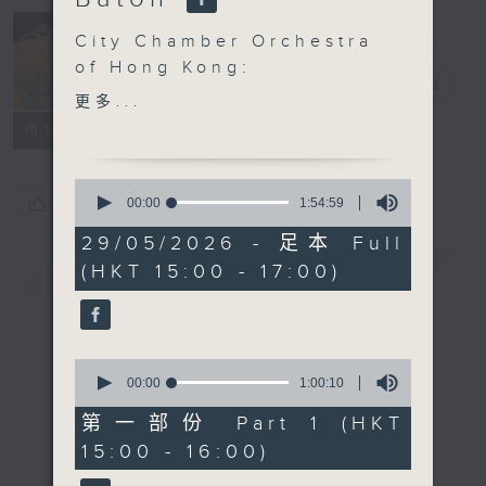
Concert on 4
City Chamber Orchestra
(Repeat) 四台
of Hong Kong:
音樂會（重播）
電台直播
Bassoon & Baton
更多...
Sophie Dervaux
所有集數
(bassoon/ conductor)
City Chamber Orchestra
0
of Hong Kong
您喜歡這個節目嗎?
seconds
00:00
1:54:59
of
LULLY
1
29/05/2026 - 足本 Full
‘Marche pour la
hour,
簡介
GIST
(HKT 15:00 - 17:00)
54
Cérémonie des Turcs’
minutes,
from Le Bourgeois
59
seconds
gentilhomme , LWV 43
(2’)
0
VIVALDI
seconds
00:00
1:00:10
of
Bassoon Concerto in G
1
第一部份 Part 1 (HKT
major, RV 493 (9’)
hour,
15:00 - 16:00)
10
ROPARTZ
seconds
Serenade for Strings