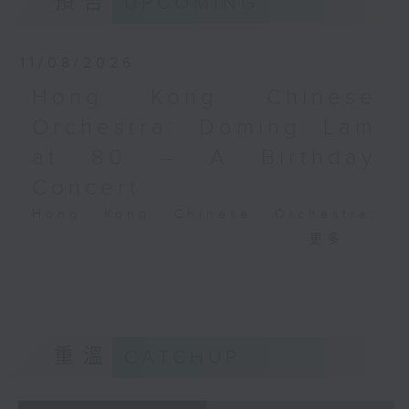
預告
UPCOMING
C小調交響曲，作品6，第三
Performing Arts on on 18/4/2026
首，RH 24 (16’)
Recording provided by HKAPA
亨密爾
11/08/2026
F大調大協奏曲，S. 63，
演藝學院大提琴音樂節2026
Hong Kong Chinese
WoO 23 (24’)
開幕音樂會——星籟弦響
香港城市室樂團主辦
Orchestra: Doming Lam
香港演藝學院音樂學院弦樂系學生
法國五月藝術節節目
at 80 – A Birthday
歌舒詠（考夫曼改編）
2026年4月21日香港大會堂
三首前奏曲（為四把大提琴而作） (8’)
Concert
音樂廳錄音
羅西尼
Hong Kong Chinese Orchestra:
《威廉．泰爾》序曲（為六把大提琴而作）
Doming Lam at 80 – A Birthday
更多...
(10’)
Concert
馬勒（Hibiki SAITO改編）
Nancy Loo (piano)
〈稍慢板〉，第五交響曲 (10’)
Hong Kong Chinese Orchestra |
加度（巴拉萊改編）
Yan Huichang (conductor)
《一步之差》 (4’)
Doming LAM
角野隼斗（張希文改編）
重溫
CATCHUP
Greetings Fanfare (4’)
三首夜曲 (12’)
A Silent Prayer (10’)
坂本龍一（Dani WEN改編）