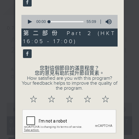
最新
LATEST
(5’)
MOZART
0
Bassoon Concerto in B
seconds
00:00
55:09
of
07/08/2026
flat major, K. 191 (18’)
55
第二部份 Part 2 (HKT
GOSSEC
minutes,
Academy Cello Festival
16:05 - 17:00)
9
Symphony in C minor,
seconds
2026 - Opening Concert
Op. 6 No. 3, RH 24
- Celestial Harmonies
(16’)
HUMMEL
您對這個節目的滿意程度？
Academy Cello Festival 2026
您的意見有助於提升節目質素。
Grand Concerto in F
Opening Concert – Celestial
How satisfied are you with this program?
major, S. 63, WoO 23
Your feedback helps to improve the quality of
Harmonies
the program.
更多...
(24’)
Students from the Department of
Presented by City
☆
☆
☆
☆
☆
Strings, School of Music of The
Chamber Orchestra of
0
Hong Kong Academy for
seconds
00:00
1:55:00
Hong Kong
Performing Arts
of
A French May Arts
1
07/08/2026 - 足本 Full (HKT
GERSHWIN (KAUFMAN arr.)
hour,
Festival Concert
15:00 - 17:00)
Three Preludes (for 4 cellos) (8’)
55
Recorded at Hong Kong
minutes,
ROSSINI