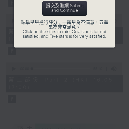
0
City Hall Concert Hall
Overture to William Tell (for 6
seconds
提交及繼續 Submit
on 21/4/2026
and Continue
cellos) (10’)
0
MAHLER (Hibiki SAITO arr.)
seconds
00:00
1:00:10
點擊星星進行評分：一顆星為不滿意，五顆
香港城市室樂團：巴松管的魔
Adagietto from Symphony No. 5
of
星為非常滿意。
法師
1
第一部份 Part 1 (HKT 15:00 -
Click on the stars to rate: One star is for not
(10’)
hour,
satisfied, and Five stars is for very satisfied.
蘇菲．德芙（巴松管／指揮）
16:00)
GARDEL (BARRALET arr.)
10
香港城市室樂團
seconds
Por Una Cabeza (4’)
盧利
Hayato SUMINO (Heiman CHEUNG
〈土耳其儀式進行曲〉，選自
arr.)
《貴人迷》，LWV 43 (2’)
0
Three Nocturnes (12’)
seconds
00:00
55:10
韋華第
of
Ryuichi SAKAMOTO (Dani WEN arr.)
G大調巴松管協奏曲，RV
55
第二部份 Part 2 (HKT 16:05 -
Rain (5’)
minutes,
493 (9’)
17:00)
10
Nobuo UEMATSU (Hilson YIP arr.)
魯柏茲
seconds
Final Fantasy: Midgar Fantasy
弦樂小夜曲 (5’)
Suite (15’)
莫扎特
Presented by The Hong Kong
降B大調巴松管協奏曲，K.
Academy for Performing Arts
191 (18’)
Recorded at William Au Concert
高錫克
Hall, The Hong Kong Academy for