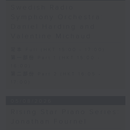
《問蒼天》 (10’)
Swedish Radio
古曲（林樂培移植）
Symphony Orchestra:
《春江花月夜》 (12’)
《昭君怨》 (8’)
Daniel Harding and
林樂培
Valentine Michaud
《秋決》 (20’)
《昆蟲世界》 (22’)
足本 Full (HKT 15:00 - 17:00)
香港中樂團主辦，2006年香港藝術節節目。
第一部份 Part 1 (HKT 15:00 -
2006年2月26日香港大會堂音樂廳錄音。
16:00)
第二部份 Part 2 (HKT 16:05 -
17:00)
05/08/2026
Rising Star Piano Series:
Jonathan Fournel