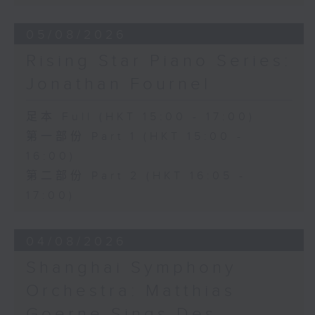
Hall, The Hong Kong Academy for
Performing Arts on on 18/4/2026
05/08/2026
Recording provided by HKAPA
Rising Star Piano Series:
演藝學院大提琴音樂節2026
Jonathan Fournel
開幕音樂會——星籟弦響
香港演藝學院音樂學院弦樂系學生
足本 Full (HKT 15:00 - 17:00)
歌舒詠（考夫曼改編）
第一部份 Part 1 (HKT 15:00 -
三首前奏曲（為四把大提琴而作） (8’)
16:00)
羅西尼
《威廉．泰爾》序曲（為六把大提琴而作）
第二部份 Part 2 (HKT 16:05 -
(10’)
17:00)
馬勒（Hibiki SAITO改編）
〈稍慢板〉，第五交響曲 (10’)
04/08/2026
加度（巴拉萊改編）
《一步之差》 (4’)
Shanghai Symphony
角野隼斗（張希文改編）
Orchestra: Matthias
三首夜曲 (12’)
坂本龍一（Dani WEN改編）
Goerne Sings Des