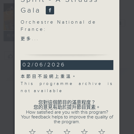
Concert on 4
Gala
(Repeat) 四台
Orchestre National de
音樂會（重播）
電台直播
France:
所有集數
Vienna Spirit – A
更多...
Strauss Gala
María Dueñas (violin)
您喜歡這個節目嗎?
Orchestre National de
02/06/2026
France | Manfred
Honeck (conductor)
簡介
GIST
本節目不設網上重溫。
SUPPÈ
This programme archive is
Overture to Light
not available
Cavalry (7’)
KORNGOLD
您對這個節目的滿意程度？
您的意見有助於提升節目質素。
Violin Concerto in D
How satisfied are you with this program?
major, Op. 35 (26’)
Your feedback helps to improve the quality of
the program.
Johann STRAUSS II
Overture to Der
☆
☆
☆
☆
☆