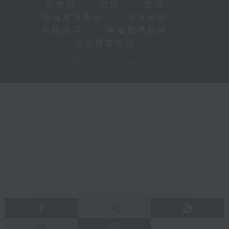
新聞稿
|
招聘
|
招標
|
知識產權告示
|
常見問題
|
私隱政策
|
無障礙播放器
|
其他語言內容
|
© 2026 rthk.hk