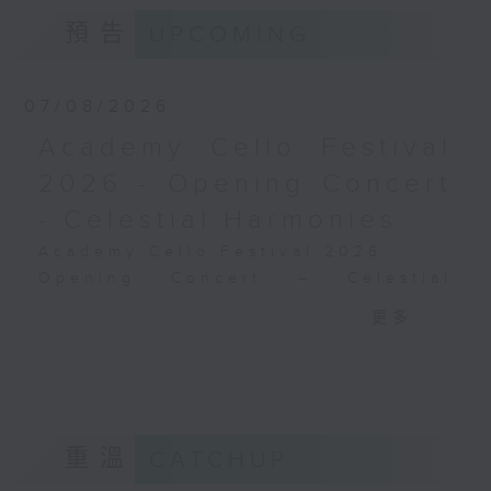
約瑟夫．史特勞斯
德布西
《蜻蜓》 (5’)
預告
UPCOMING
《佩利亞與梅麗桑德》組曲 (31’)
小約翰．史特勞斯
2024年9月6日斯德哥爾摩貝華特音樂廳錄
《匈牙利萬歲！》，快速波爾
音
07/08/2026
卡，作品332 (3’)
《皇帝圓舞曲》，作品437
Academy Cello Festival
(11’)
2026 - Opening Concert
《狩獵》，快速波爾卡，作品
373 (2’)
- Celestial Harmonies
《克拉普芬森林》，法式波爾
Academy Cello Festival 2026
卡，作品336 (4’)
Opening Concert – Celestial
《雷電》，快速波爾卡，作品
Harmonies
324 (3’)
更多...
Students from the Department of
約瑟夫．史特勞斯
Strings, School of Music of The
《防火！》，波爾卡，作品
Hong Kong Academy for
269 (3’)
Performing Arts
2025年10月17日巴黎法國電
GERSHWIN (KAUFMAN arr.)
台廣播大樓 音樂 廳錄音
重溫
CATCHUP
Three Preludes (for 4 cellos) (8’)
ROSSINI