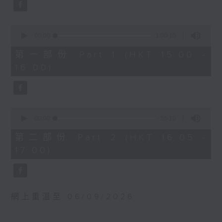
0
WAGNER
seconds
Recorded at
Prelude and Good Friday Music
Auditorium, Radio
from Parsifal (23’)
0
France Broadcasting
seconds
Jesper NORDIN
00:00
1:00:10
of
House, Paris on
Silhouettes and Shadows (28’)
1
第一部份 Part 1 (HKT 15:00 -
17/10/2025
hour,
DEBUSSY
16:00)
10
Suite from Pelléas et Mélisande
seconds
法國國家樂團：維也納風情
(31’)
—— 史特勞斯音樂會
Recorded at Berwaldhallen,
杜維娜絲（小提琴）
Stockholm on 6/9/2024
0
法國國家樂團｜漢力克（指
seconds
00:00
55:10
of
揮）
瑞典電台交響樂團：哈丁與米索
55
第二部份 Part 2 (HKT 16:05 -
蘇佩
minutes,
米索（薩克管）
17:00)
10
《輕騎兵》序曲 (7’)
瑞典電台交響樂團｜哈丁（指揮）
seconds
康高特
華格納
D大調小提琴協奏曲，作品35
前奏曲及受難日音樂，選自《帕西發爾》
(26’)
(23’)
網上重溫至 06/09/2026
小約翰．史特勞斯
諾甸
《吉卜賽男爵》序曲 (8’)
《剪影與暗影》 (28’)