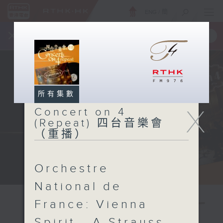
ENG
/
簡
×
全新 RTHK On The Go
取得
一手掌握 RTHK 電台、電視節目
所有集數
X
Concert on 4
(Repeat) 四台音樂會
（重播）
Orchestre
National de
France: Vienna
Spirit - A Strauss