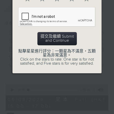
Zigeunerbaron (8’)
最新
LATEST
Josef STRAUSS
Die Libelle (5’)
Johann STRAUSS II
06/08/2026
Éljen a magyar! , polka
Swedish Radio
schnell, Op. 332 (3’)
提交及繼續 Submit
Kaiser-Walzer , Op. 437
Symphony Orchestra:
and Continue
(11’)
Daniel Harding and
點擊星星進行評分：一顆星為不滿意，五顆
Auf der Jagd , polka
星為非常滿意。
Valentine Michaud
schnell, Op. 373 (2’)
Click on the stars to rate: One star is for not
satisfied, and Five stars is for very satisfied.
Im Krapfenwald’l ,
Swedish Radio Symphony
polka-française, Op.
Orchestra:
更多...
336 (4’)
Daniel Harding and Valentine
Unter Donner und Blitz
Michaud
0
, polka schnell, Op.
seconds
Valentine Michaud (saxophone)
00:00
1:55:00
of
324 (3’)
Swedish Radio Symphony
1
06/08/2026 - 足本 Full (HKT
Josef STRAUSS
hour,
Orchestra | Daniel Harding
15:00 - 17:00)
55
Feuerfest! , polka, Op.
(conductor)
minutes,
269 (3’)