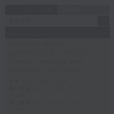
Overture to William Tell (for 6
07 - 08
2026
cellos) (10’)
MAHLER (Hibiki SAITO arr.)
Adagietto from Symphony No. 5
(10’)
06/08/2026
GARDEL (BARRALET arr.)
Por Una Cabeza (4’)
Swedish Radio
Hayato SUMINO (Heiman CHEUNG
Symphony Orchestra:
arr.)
Daniel Harding and
Three Nocturnes (12’)
Ryuichi SAKAMOTO (Dani WEN arr.)
Valentine Michaud
Rain (5’)
Nobuo UEMATSU (Hilson YIP arr.)
足本 Full (HKT 15:00 - 17:00)
Final Fantasy: Midgar Fantasy
第一部份 Part 1 (HKT 15:00 -
Suite (15’)
16:00)
Presented by The Hong Kong
第二部份 Part 2 (HKT 16:05 -
Academy for Performing Arts
Recorded at William Au Concert
17:00)