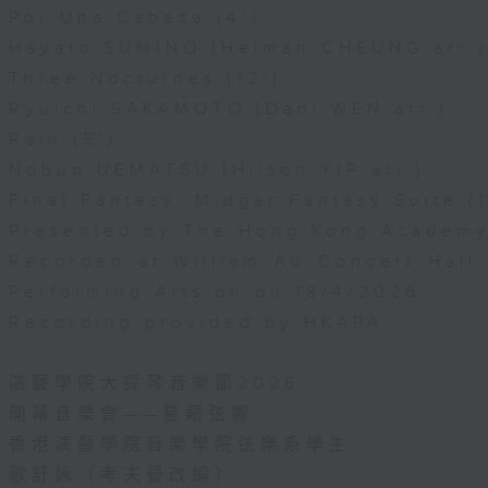
Por Una Cabeza (4’)
Hayato SUMINO (Heiman CHEUNG arr.)
Three Nocturnes (12’)
Ryuichi SAKAMOTO (Dani WEN arr.)
Rain (5’)
Nobuo UEMATSU (Hilson YIP arr.)
Final Fantasy: Midgar Fantasy Suite (1
Presented by The Hong Kong Academy 
Recorded at William Au Concert Hal
Performing Arts on on 18/4/2026
Recording provided by HKAPA
演藝學院大提琴音樂節2026
開幕音樂會——星籟弦響
香港演藝學院音樂學院弦樂系學生
歌舒詠（考夫曼改編）