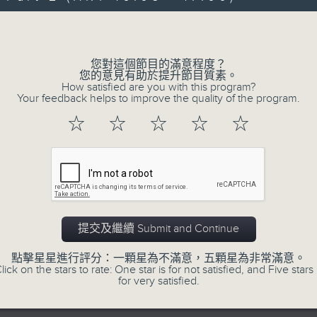
院演藝合唱團｜譚天樂（指揮）
救世主》、《雪花的快樂》、《沒有沒有傷口的
Volume
江月．世事一場大夢》、
何家猜》、《你的名字，我的姓氏》及其他精彩
您對這個節目的滿意程度？
院主辦
您的意見有助於提升節目質素。
How satisfied are you with this program?
力量合辦
Your feedback helps to improve the quality of the program.
5月20日香港演藝學院區永熙音樂廳錄音
06/08/2026
☆
☆
☆
☆
☆
Swedish Radio Symphony Orc
Harding and Valentine Mich
網上直播完畢稍後提供節目重溫。 Archive will 
webcast
提交及繼續 Submit and Continue
點擊星星進行評分：一顆星為不滿意，五顆星為非常滿意。
1
lick on the stars to rate: One star is for not satisfied, and Five stars 
for very satisfied.