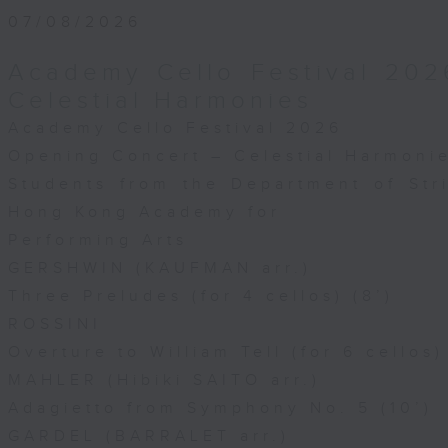
07/08/2026
Academy Cello Festival 202
Celestial Harmonies
Academy Cello Festival 2026
Opening Concert – Celestial Harmoni
Students from the Department of Str
Hong Kong Academy for
Performing Arts
GERSHWIN (KAUFMAN arr.)
Three Preludes (for 4 cellos) (8’)
ROSSINI
Overture to William Tell (for 6 cellos)
MAHLER (Hibiki SAITO arr.)
Adagietto from Symphony No. 5 (10’)
GARDEL (BARRALET arr.)