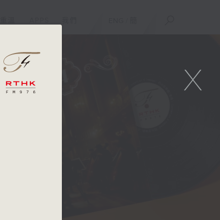
重溫
APPS
我們
ENG
/
簡
X