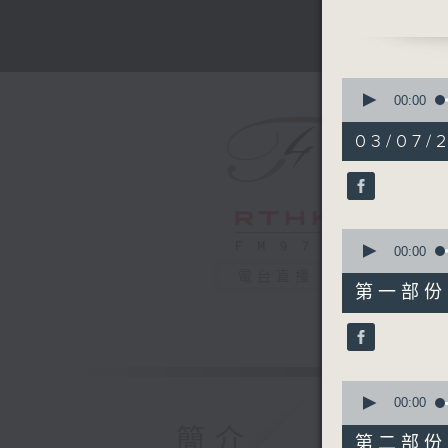
USC Thor
Han-Ah P
NOĒMA | 
HKAPA Ac
0
Repertoi
seconds
00:00
of
Snowflak
1
03/07/2
But a Dr
hour,
54
Guess! ,
minutes,
Presente
59
seconds
Performi
90%
0
Co-prese
seconds
00:00
Recorded
of
電台直播
1
Kong Aca
第一部份 P
hour,
20/5/20
10
seconds
90%
香港校際合
美國南加洲
0
seconds
00:00
（指揮）
of
簡介
NOĒMA
55
第二部份 P