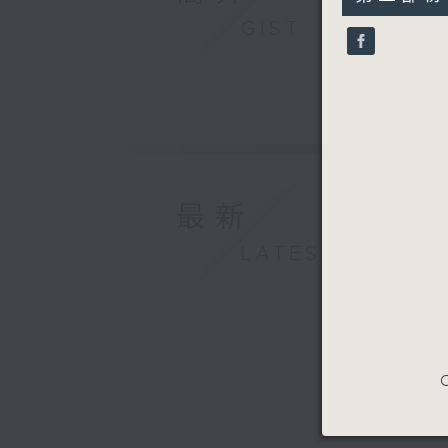
minutes,
香港演藝學
9
GIST
曲目包括《
seconds
90%
宙》、《西
《何家小雞
香港演藝學
香港合唱新
2026年
最新
LATEST
C