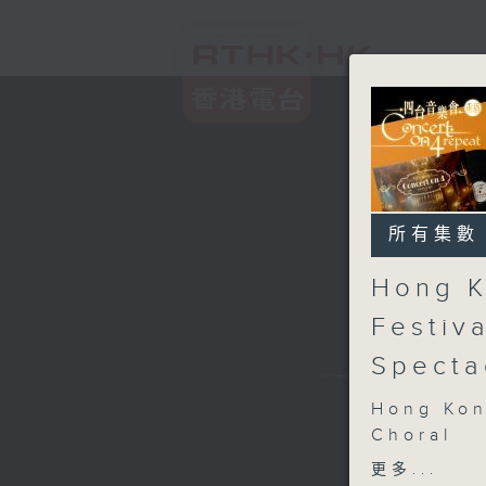
所有集數
Hong K
Festiv
Specta
Hong Kon
Choral
Gala Spe
更多...