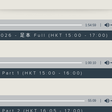
nton Chamber Singers | Cristian Grase
ark (conductor)
Sanders Lau (conductor)
ademy Choir | Alex Tam (conductor)
re include Salvator Mundi , The Joy of
1:54:59
e , No Woundless World , Life is
026 - 足本 Full (HKT 15:00 - 17:00)
eam , Whose Little Rooster? Whose?
Concert on 4
 Your Name My Surname , and more
（重播）
d by The Hong Kong Academy for
Volume
ng Arts
nted by Hong Kong Virtuoso Chorus
所有集數
1:00:10
 at William Au Concert Hall, The Hong
demy for Performing Arts on
art 1 (HKT 15:00 - 16:00)
您喜歡這個節目嗎?
26
Volume
唱節2026合唱大匯演
大學桑頓室樂合唱團｜格拉薩斯， Han-Ah Par
55:09
｜劉卓熙（指揮）
art 2 (HKT 16:05 - 17:00)