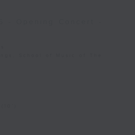
6 - Opening Concert -
es
ings, School of Music of The
 (10’)