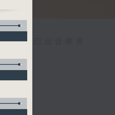
s,
 a
 (Repeat) 四台音樂會
k