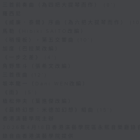
三首前奏曲（為四把大提琴而作） (8’)
羅西尼
《威廉．泰爾》序曲（為六把大提琴而作） (10
馬勒（Hibiki SAITO改編）
〈稍慢板〉，第五交響曲 (10’)
加度（巴拉萊改編）
《一步之差》 (4’)
角野隼斗（張希文改編）
三首夜曲 (12’)
坂本龍一（Dani WEN改編）
《雨》 (5’)
植松伸夫（葉進傑改編）
《最終幻想：米德加幻想》組曲 (15’)
香港演藝學院主辦
2026年4月18日香港演藝學院區永熙音樂廳錄
錄音由香港演藝學院提供