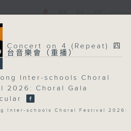
電視
電台
新聞
WEB+
Concert on 4 (Repeat) 四
台音樂會（重播）
ong Inter-schools Choral
al 2026: Choral Gala
cular
g Inter-schools Choral Festival 2026:
ctacular