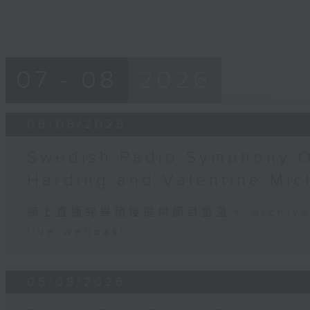
07 - 08
2026
06/08/2026
Swedish Radio Symphony O
Harding and Valentine Mi
網上直播完畢稍後提供節目重溫。 Archive will
live webcast
05/08/2026