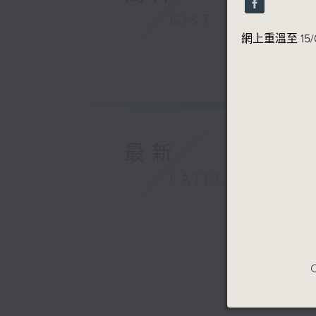
90%
GIST
鋼琴新星系
網上重溫至 15/0
楚尼（鋼琴
德布西
《前奏曲》
布拉姆斯
四首鋼琴小品
孟德爾遜
最新
〈懊悔〉，
〈春之歌〉
LATEST
〈激動〉，
〈失落之幻
〈威尼斯船
〈兒童小品
利森高
C
第二烏克蘭
2026年