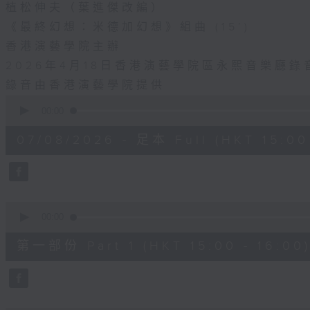
植松伸夫（葉進傑改編）
《最終幻想：米德加幻想》組曲 (15’)
香港演藝學院主辦
2026年4月18日香港演藝學院區永熙音樂廳錄
錄音由香港演藝學院提供
0
seconds
00:00
of
1
07/08/2026 - 足本 Full (HKT 15:00 
hour,
55
minutes,
0
seconds
Volume
90%
0
seconds
00:00
of
1
第一部份 Part 1 (HKT 15:00 - 16:00
hour,
10
seconds
Volume
90%