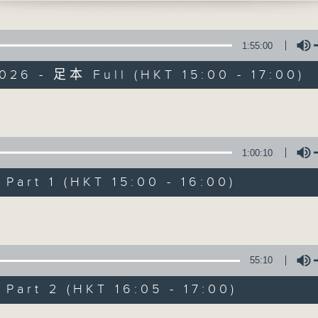
o Pieces, Op. 119 (15’)
SSOHN
’ from Songs without Words, Op. 19, No
1:55:00
026 - 足本 Full (HKT 15:00 - 17:00)
Song’ from Songs without Words, Op. 6
)
Concert on 4
on’ from Songs without Words, Op. 53, 
Volume
（重播）
usions’ from Songs without Words, Op. 
1:00:10
)
所有集數
n Gondola Song’ from Songs without
art 1 (HKT 15:00 - 16:00)
. 30, No. 6 (3’)
Volume
n’s Piece’ from Songs without Words, O
您喜歡這個節目嗎?
5 (1’)
55:10
n Rhapsody No. 2, Op. 18, ’Dumka-
(8’)
art 2 (HKT 16:05 - 17:00)
 at Flagey Studio 1, Brussels on
6
Volume