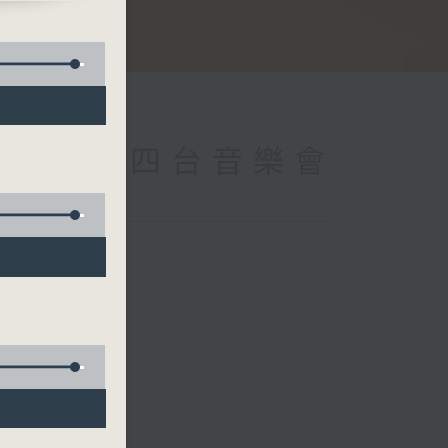
. 2
2,
 (Repeat) 四台音樂會
No.
67,
p.