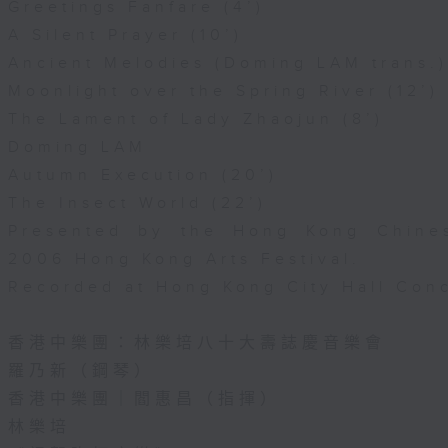
Greetings Fanfare (4’)
A Silent Prayer (10’)
Ancient Melodies (Doming LAM trans.)
Moonlight over the Spring River (12’)
The Lament of Lady Zhaojun (8’)
Doming LAM
Autumn Execution (20’)
The Insect World (22’)
Presented by the Hong Kong Chines
2006 Hong Kong Arts Festival.
Recorded at Hong Kong City Hall Conc
香港中樂團：林樂培八十大壽誌慶音樂會
羅乃新（鋼琴）
香港中樂團｜閻惠昌（指揮）
林樂培