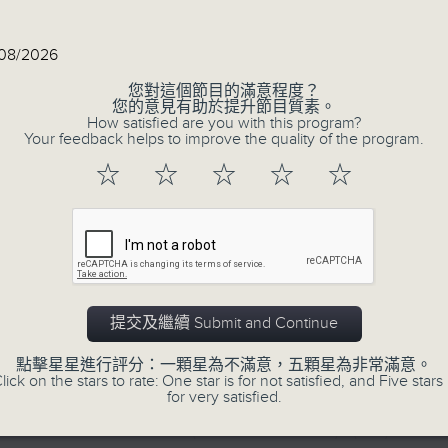
列：楚尼
8/2026
）
您對這個節目的滿意程度？
您的意見有助於提升節目質素。
第一及第二冊（選段） (22’)
How satisfied are you with this program?
Your feedback helps to improve the quality of the program.
07/08/2026
，作品119 (15’)
☆
☆
☆
☆
☆
Academy Cello Festival 202
選自無詞歌，作品19，第二首 (3’)
Celestial Harmonies
，選自無詞歌，作品62，第六首 (3’)
選自無詞歌，作品53，第三首。 (3’)
Academy Cello Festival 2026
象〉，選自無詞歌，作品67，第二首 (3’)
Opening Concert – Celestial Harmoni
歌〉，選自無詞歌，作品30，第六首 (3’)
Students from the Department of Str
提交及繼續 Submit and Continue
〉，選自無詞歌，作品102，第五首 (1’)
Hong Kong Academy for
點擊星星進行評分：一顆星為不滿意，五顆星為非常滿意。
Performing Arts
lick on the stars to rate: One star is for not satisfied, and Five stars 
狂想曲，作品18，「杜姆卡—舒姆卡」 (8’)
for very satisfied.
GERSHWIN (KAUFMAN arr.)
2月14日布魯塞爾法拉熱一號錄音室錄音
Three Preludes (for 4 cellos) (8’)