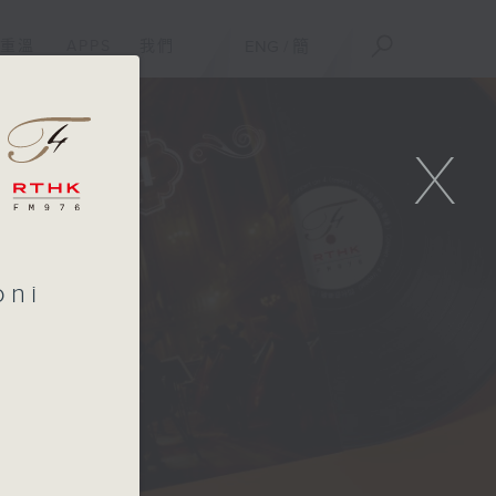
重溫
APPS
我們
ENG
/
簡
X
oni