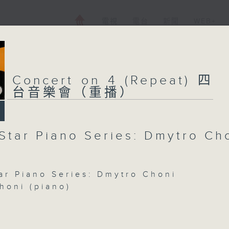
電視
電台
新聞
WEB+
Concert on 4 (Repeat) 四
台音樂會（重播）
 Star Piano Series: Dmytro Ch
tar Piano Series: Dmytro Choni
honi (piano)
 from Préludes, Books 1 and 2 (22’)