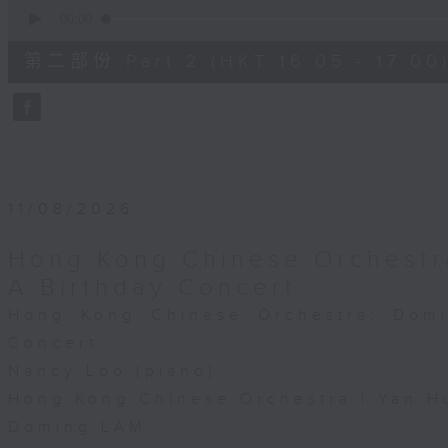
0
seconds
00:00
of
55
第二部份 Part 2 (HKT 16:05 - 17:00
minutes,
10
seconds
Volume
90%
11/08/2026
Hong Kong Chinese Orchestr
A Birthday Concert
Hong Kong Chinese Orchestra: Dom
Concert
Nancy Loo (piano)
Hong Kong Chinese Orchestra | Yan H
Doming LAM