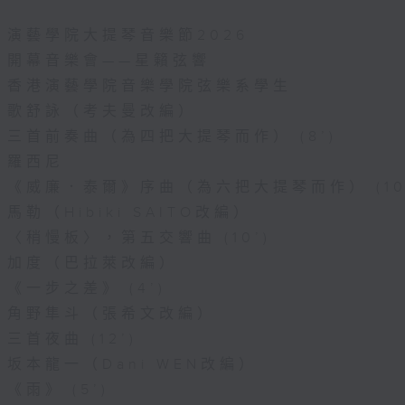
演藝學院大提琴音樂節2026
開幕音樂會——星籟弦響
香港演藝學院音樂學院弦樂系學生
歌舒詠（考夫曼改編）
三首前奏曲（為四把大提琴而作） (8’)
羅西尼
《威廉．泰爾》序曲（為六把大提琴而作） (10
馬勒（Hibiki SAITO改編）
〈稍慢板〉，第五交響曲 (10’)
加度（巴拉萊改編）
《一步之差》 (4’)
角野隼斗（張希文改編）
三首夜曲 (12’)
坂本龍一（Dani WEN改編）
《雨》 (5’)