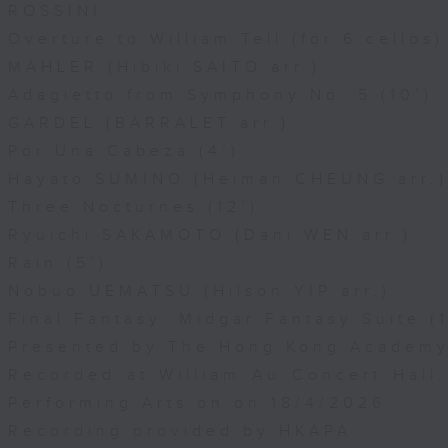
ROSSINI
Overture to William Tell (for 6 cellos)
MAHLER (Hibiki SAITO arr.)
Adagietto from Symphony No. 5 (10’)
GARDEL (BARRALET arr.)
Por Una Cabeza (4’)
Hayato SUMINO (Heiman CHEUNG arr.)
Three Nocturnes (12’)
Ryuichi SAKAMOTO (Dani WEN arr.)
Rain (5’)
Nobuo UEMATSU (Hilson YIP arr.)
Final Fantasy: Midgar Fantasy Suite (1
Presented by The Hong Kong Academy 
Recorded at William Au Concert Hal
Performing Arts on on 18/4/2026
Recording provided by HKAPA