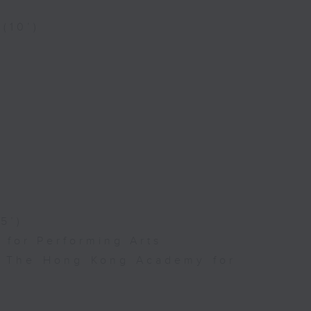
 (10’)
5’)
for Performing Arts
l, The Hong Kong Academy for