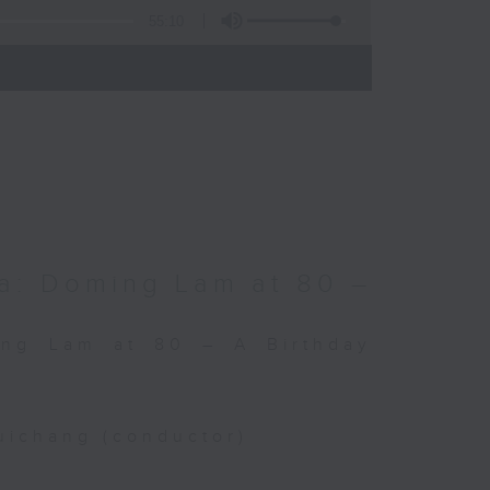
55:10
)
a: Doming Lam at 80 –
ing Lam at 80 – A Birthday
uichang (conductor)