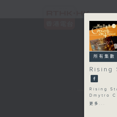
所有集數
Rising
Rising S
Dmytro C
DEBUSSY
更多...
Excerpts
BRAHMS