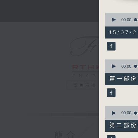
Four Pian
MENDEL
0
‘Regrets
seconds
00:00
of
(3’)
1
15/07/2
‘Spring 
hour,
55
No. 6 (3’
minutes,
‘Agitati
0
seconds
3 (3’)
90%
0
‘Lost Ill
seconds
00:00
No. 2 (3’
of
1
‘Venetia
第一部份 P
hour,
Words, Op
電台直播
10
seconds
‘Childre
90%
102, No. 
LYSENKO
0
seconds
00:00
Ukrainia
of
Shumka’ 
55
第二部份 P
minutes,
Recorded
10
簡介
14/2/202
seconds