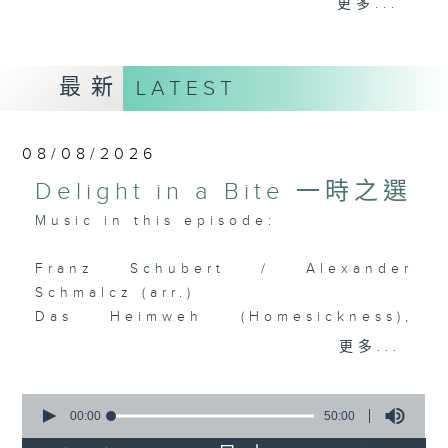
更多...
麼比短篇的小品更吸引呢？蕭邦的圓舞曲、克
賴斯勒的小提琴精品、李察•史特勞斯的藝術
歌曲、和李斯特的旅遊歲月等，都精緻又獨
最新
LATEST
特。串連起來，怎會不動聽呢？
每日下午一時新聞後，馬盈盈為你送上40分
08/08/2026
鐘短篇美樂，盡是一時之選。
Delight in a Bite 一時之選
Music in this episode:
Franz Schubert / Alexander
Schmalcz (arr.)
Das Heimweh (Homesickness),
D.851
更多...
Matthias Goerne (baritone)
Deutsche Kammerphilharmonie
0
Bremen
seconds
00:00
50:00
of