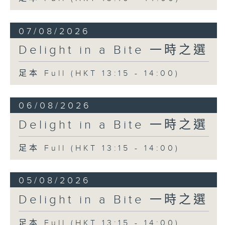
Seong-Jin Cho (piano)
Chamber Orchestra of Europe
07/08/2026
Yannick Nézet-Séguin (conductor)
Delight in a Bite 一時之選
David Popper
Mazurka, Op. 11 No. 3
足本 Full (HKT 13:15 - 14:00)
Jean-Guihen Queyras (cello)
Alexandre Tharaud (piano)
06/08/2026
Delight in a Bite 一時之選
足本 Full (HKT 13:15 - 14:00)
05/08/2026
Delight in a Bite 一時之選
足本 Full (HKT 13:15 - 14:00)