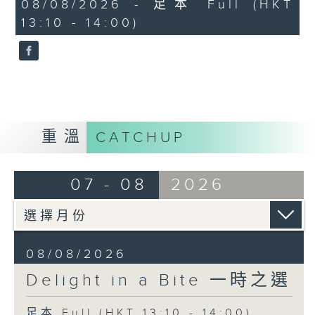
50
08/08/2026 - 足本 Full (HKT
Richard Strauss / Max Reger (arr.)
minutes,
13:10 - 14:00)
0
"Morgen!" (Tomorrow) and
seconds
"Nachtgang" (A walk at night)
Angela Hewitt (piano)
Richard Rodney Bennett
Finale from Partita
BBC Scottish Symphony Orchestra
重溫
CATCHUP
John Wilson (conductor)
Eduard Strauss
07 - 08
2026
Eisblume (Ice Flower), Polka
Mazur, Op. 55
Vienna Philharmonic Orchestra
Andris Nelsons (conductor)
08/08/2026
Delight in a Bite 一時之選
Wolfgang Amadeus Mozart
Romance from Piano Concerto No.
足本 Full (HKT 13:10 - 14:00)
20 in D minor, K.466