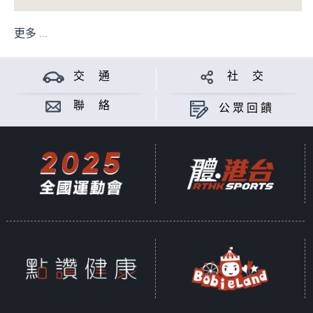
更多 ...
交 通
社 交
聯 絡
公眾回饋