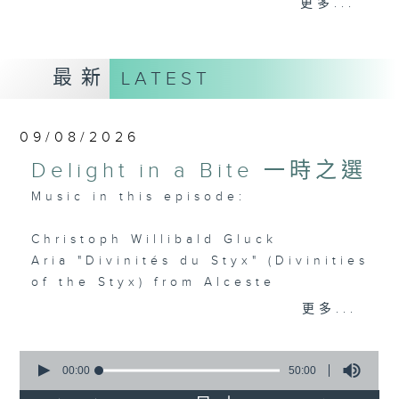
更多...
麼比短篇的小品更吸引呢？蕭邦的圓舞曲、克
賴斯勒的小提琴精品、李察•史特勞斯的藝術
歌曲、和李斯特的旅遊歲月等，都精緻又獨
最新
LATEST
特。串連起來，怎會不動聽呢？
每日下午一時新聞後，馬盈盈為你送上40分
09/08/2026
鐘短篇美樂，盡是一時之選。
Delight in a Bite 一時之選
Music in this episode:
Christoph Willibald Gluck
Aria "Divinités du Styx" (Divinities
of the Styx) from Alceste
Véronique Gens (soprano)
更多...
Le Concert de La Loge
Julien Chauvin (conductor)
0
seconds
00:00
50:00
of
Franz Schubert