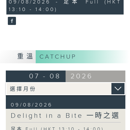
50
09/08/2026 - 足本 Full (HKT
Piano Sonata in E flat major,
minutes,
13:10 - 14:00)
0
D.568 (2nd movement)
seconds
Paul Lewis (piano)
Johann Strauss II
"Wiener Blut" Waltz, Op.354
Vienna Philharmonic Orchestra
Andris Nelsons (conductor)
重溫
CATCHUP
Julian Jing-Jun Yu 于京君
Impromptu, Op. 9 即興曲
07 - 08
2026
Chen Sa (piano) 陳薩 (鋼琴)
Traditional Han Zheng Music 廣東漢
箏音樂
09/08/2026
Lotus 出水蓮
Delight in a Bite 一時之選
Rao Ningxin (zheng)
足本 Full (HKT 13:10 - 14:00)
Wang I-Yu 王乙聿