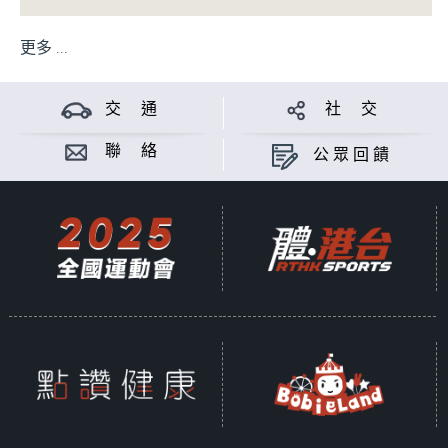
更多 ...
交 通
社 交
聯 絡
公眾回饋