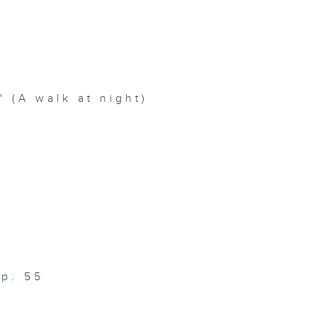
n
 (A walk at night)
Op. 55