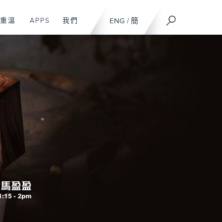
重溫
APPS
我們
ENG
/
簡