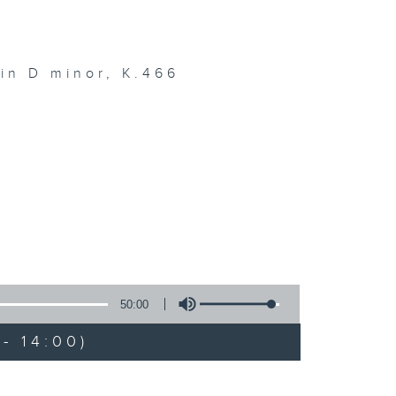
in D minor, K.466
50:00
- 14:00)