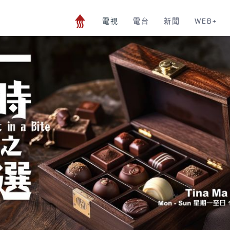
電視
電台
新聞
WEB+