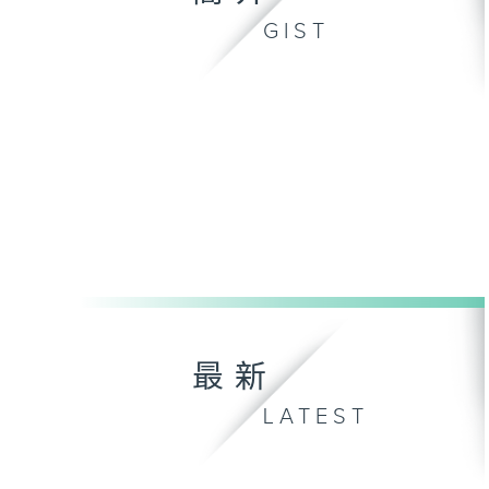
GIST
最新
LATEST