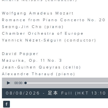
Wolfgang Amadeus Mozart
Romance from Piano Concerto No. 20 
Seong-Jin Cho (piano)
Chamber Orchestra of Europe
Yannick Nézet-Séguin (conductor)
David Popper
Mazurka, Op. 11 No. 3
Jean-Guihen Queyras (cello)
Alexandre Tharaud (piano)
0
seconds
00:00
of
50
08/08/2026 - 足本 Full (HKT 13:10 
minutes,
0
seconds
Volume
90%