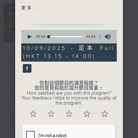
Frédéric Chopin
更多...
Waltz in A minor, Op.
Delight in a
34 No. 2
Bite 一時之選
電台直播
Byron Janis (piano)
0
seconds
00:00
44:59
所有集數
of
Felix Mendelssohn
44
10/09/2025 - 足本 Full
Nocturne from A
minutes,
(HKT 13:15 - 14:00)
59
Midsummer Night's
您喜歡這個節目嗎?
seconds
Dream, Op. 61
London Symphony
簡介
GIST
Orchestra
您對這個節目的滿意程度？
John Eliot Gardiner
您的意見有助於提升節目質素。
主持人：Tina Ma 馬盈盈
How satisfied are you with this program?
(conductor)
Your feedback helps to improve the quality of
一時之選
the program.
Delight in a Bite
Joseph Haydn
☆
☆
☆
☆
☆
主持：馬盈盈
Piano Concerto in F
星期一至日 1:15pm
major, Hob XVIII:3 (1st
movement)
完成上午的工作，正是舒一口氣的時候，有什