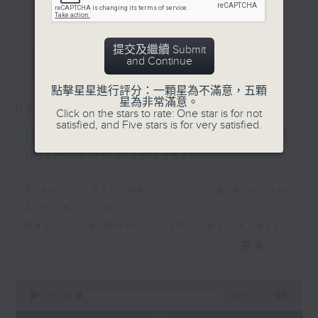
Leif Ove Andsnes
更多...
麼比短篇的小品更吸引呢？蕭邦的圓舞曲、克
(piano)
賴斯勒的小提琴精品、李察•史特勞斯的藝術
Norwegian Chamber
歌曲、和李斯特的旅遊歲月等，都精緻又獨
提交及繼續 Submit
Orchestra
最新
LATEST
and Continue
特。串連起來，怎會不動聽呢？
Antonio Vivaldi
點擊星星進行評分：一顆星為不滿意，五顆
每日下午一時新聞後，馬盈盈為你送上40分
星為非常滿意。
Violin Concerto in E
08/08/2026
Click on the stars to rate: One star is for not
鐘短篇美樂，盡是一時之選。
major "Spring", from
satisfied, and Five stars is for very satisfied.
Delight in a Bite 一時之選
The Four Seasons, Op.
8 No. 1 (1st movement)
Music in this episode:
Richard Tognetti
(violin)
Franz Schubert / Alexander
Australian Chamber
Schmalcz (arr.)
Orchestra
Das Heimweh (Homesickness),
D.851
更多...
Max Bruch
Matthias Goerne (baritone)
Dein gedenk’ ich
Deutsche Kammerphilharmonie
0
Margaretha (I think of
Bremen
seconds
00:00
50:00
of
you, Margaretha), Op.