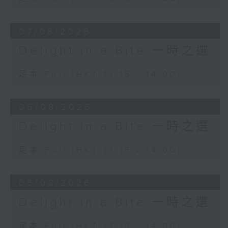
Seong-Jin Cho (piano)
Chamber Orchestra of Europe
07/08/2026
Yannick Nézet-Séguin (conductor)
Delight in a Bite 一時之選
David Popper
Mazurka, Op. 11 No. 3
足本 Full (HKT 13:15 - 14:00)
Jean-Guihen Queyras (cello)
Alexandre Tharaud (piano)
06/08/2026
Delight in a Bite 一時之選
足本 Full (HKT 13:15 - 14:00)
05/08/2026
Delight in a Bite 一時之選
足本 Full (HKT 13:15 - 14:00)