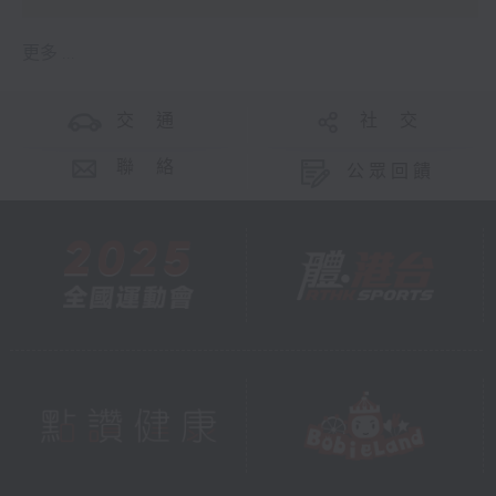
更多 ...
交 通
社 交
聯 絡
公眾回饋