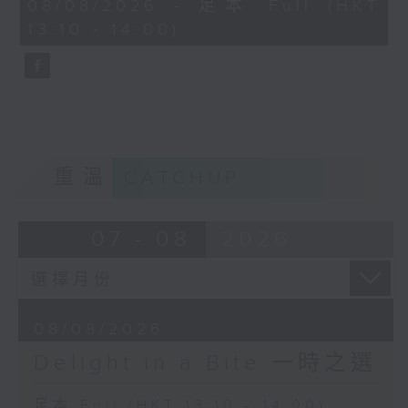
50
08/08/2026 - 足本 Full (HKT
33 No. 3
Richard Strauss / Max Reger (arr.)
minutes,
13:10 - 14:00)
0
Rafael Fingerlos
"Morgen!" (Tomorrow) and
seconds
(baritone)
"Nachtgang" (A walk at night)
Sascha El Mouissi
Angela Hewitt (piano)
(piano)
Richard Rodney Bennett
Richard Strauss
Finale from Partita
Aus Italien, Op. 16 (4th
BBC Scottish Symphony Orchestra
重溫
CATCHUP
movement "Neapolitan
John Wilson (conductor)
folk life")
Staatskapelle Dresden
Eduard Strauss
07 - 08
2026
Fabio Luisi (conductor)
Eisblume (Ice Flower), Polka
Mazur, Op. 55
Vienna Philharmonic Orchestra
Andris Nelsons (conductor)
08/08/2026
Delight in a Bite 一時之選
Wolfgang Amadeus Mozart
Romance from Piano Concerto No.
足本 Full (HKT 13:10 - 14:00)
20 in D minor, K.466