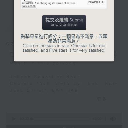
Vienna Philharmonic
更多...
麼比短篇的小品更吸引呢？蕭邦的圓舞曲、克
Orchestra
賴斯勒的小提琴精品、李察•史特勞斯的藝術
Daniel Barenboim
歌曲、和李斯特的旅遊歲月等，都精緻又獨
提交及繼續 Submit
(conductor)
最新
LATEST
and Continue
特。串連起來，怎會不動聽呢？
Antonio Bazzini:
點擊星星進行評分：一顆星為不滿意，五顆
每日下午一時新聞後，馬盈盈為你送上40分
星為非常滿意。
Calabrese (Calabrian),
07/08/2026
Click on the stars to rate: One star is for not
鐘短篇美樂，盡是一時之選。
Op. 34 No. 6
satisfied, and Five stars is for very satisfied.
Delight in a Bite 一時之選
Vilde Frang (violin)
José Gallardo (piano)
Music in this episode:
Antonio José:
Johann Sebastian Bach
Pavana triste
Chorale "Ach bleib bei uns, Herr
Sean Shibe (guitar)
Jesu Christ", BWV 649
Iveta Apkalna (organ)
更多...
Igor Stravinsky / Guido
Agosti (arr.):
Franz Schubert / Alexandre
0
Danse infernale,
Tharaud (arr.)
seconds
00:00
45:00
of
Berceuse et Finale from
Andantino from Rosamunde, D.797