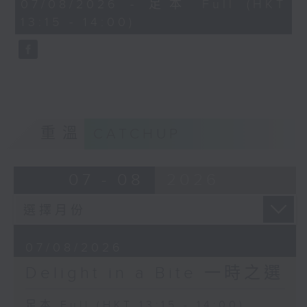
45
07/08/2026 - 足本 Full (HKT
The Firebird
Alexandre Tharaud (piano)
minutes,
13:15 - 14:00)
0
Beatrice Rana (piano)
seconds
George Frideric Handel
Concerto Grosso in B minor, Op. 6
No. 12
Akademie für Alte Musik Berlin
Bernhard Forck (concertmaster)
重溫
CATCHUP
Reynaldo Hahn
Trois jours de vendange (Three
days of harvesting)
07 - 08
2026
Tassis Christoyannis (baritone)
Jeff Cohen (piano)
Pyotr Ilyich Tchaikovsky
07/08/2026
Pas d'action from Swan Lake (Act
Delight in a Bite 一時之選
2), Op. 20
Baiba Skride (violin)
足本 Full (HKT 13:15 - 14:00)
City of Birmingham Symphony