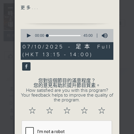
Anton Rubinstein:
更多...
Marche from Six
Delight in a
Characteristic Pictures,
Bite 一時之選
電台直播
Op. 50
0
Yaara Tal & Andreas
seconds
00:00
45:00
所有集數
of
Groethuysen (piano
45
07/10/2025 - 足本 Full
four hands)
minutes,
(HKT 13:15 - 14:00)
0
您喜歡這個節目嗎?
seconds
Robert Schumann:
Romanze from
簡介
GIST
Fantasiestücke, Op. 88
您對這個節目的滿意程度？
Martha Argerich (piano)
您的意見有助於提升節目質素。
主持人：Tina Ma 馬盈盈
How satisfied are you with this program?
Gidon Kremer (violin)
Your feedback helps to improve the quality of
一時之選
Mischa Maisky (cello)
the program.
Delight in a Bite
☆
☆
☆
☆
☆
主持：馬盈盈
Johann Strauss II:
星期一至日 1:15pm
"Roses from the South"
waltz, Op. 388
完成上午的工作，正是舒一口氣的時候，有什