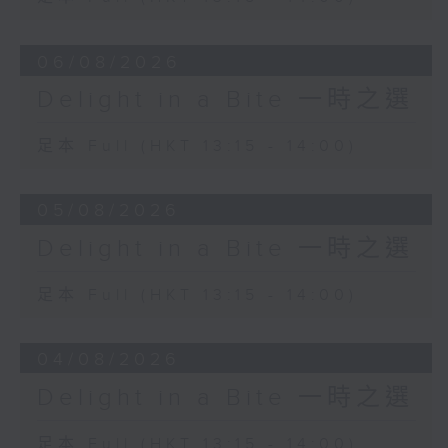
Orchestra
Andris Nelsons (conductor)
06/08/2026
Isaac Albéniz
Delight in a Bite 一時之選
El Albaicín from Iberia (Book 3)
Miguel Baselga (piano)
足本 Full (HKT 13:15 - 14:00)
05/08/2026
Delight in a Bite 一時之選
足本 Full (HKT 13:15 - 14:00)
04/08/2026
Delight in a Bite 一時之選
足本 Full (HKT 13:15 - 14:00)