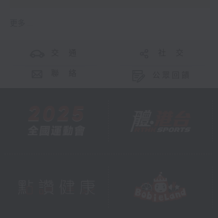
更多 ...
交 通
社 交
聯 絡
公眾回饋