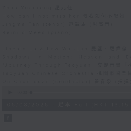
Zhao Yuanreng 趙元任
How can I not miss her 教我如何不想她
Jingma Fan (tenor) 范競馬 (男高音)
Reinild Mees (piano)
Lincoln Lo & Law Wai-Lun 羅堅、羅偉倫
Shadows in Motion: Heaven and E
"Journey Through Taoyuan" 交響
Taoyuan Chinese Orchestra 桃園市國樂
Qu Chun-quan (conductor) 瞿春泉 (指揮
0
seconds
00:00
of
45
06/08/2026 - 足本 Full (HKT 13:15 
minutes,
0
seconds
Volume
90%