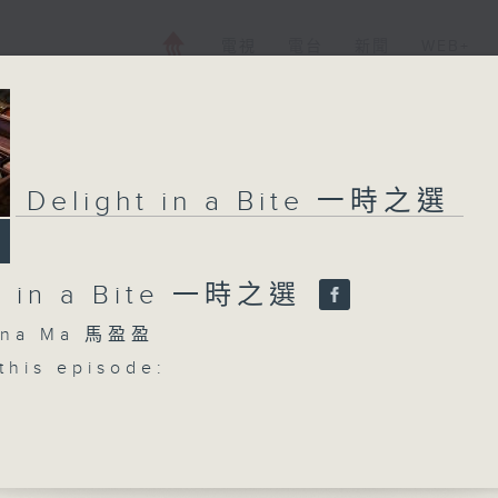
電視
電台
新聞
WEB+
Delight in a Bite 一時之選
t in a Bite 一時之選
na Ma 馬盈盈
this episode:
trauss / Walter Gieseking (arr.):
es Wetter (Dreadful Weather), Op 69 N
Oppitz (piano)