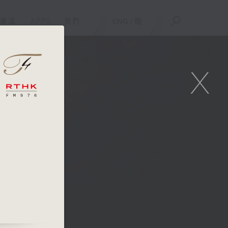
重溫
APPS
我們
ENG
/
簡
X
o. 5