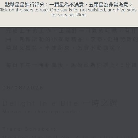
ilharmonic Orchestra
主持：馬盈盈
點擊星星進行評分：一顆星為不滿意，五顆星為非常滿意。
lick on the stars to rate: One star is for not satisfied, and Five stars 
Mackerras (conductor)
星期一至日 1:15pm
for very satisfied.
zt:
完成上午的工作，正是舒一口氣的時候，有
n Rhapsody No. 13
曲、克賴斯勒的小提琴精品、李察•史特勞斯
olodos (piano)
精緻又獨特。串連起來，怎會不動聽呢？
每日下午一時新聞後，馬盈盈為你送上40分
06/08/2026
Delight in a Bite 一時之選
Music in this episode:
Franz Schubert
Moment Musical No. 4 in C sharp mino