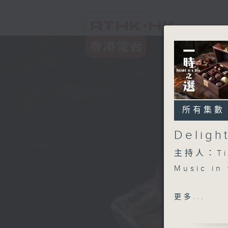
所有集數
Deligh
主持人：Ti
Music in 
Richard S
更多...
Schlecht
Gerhard 