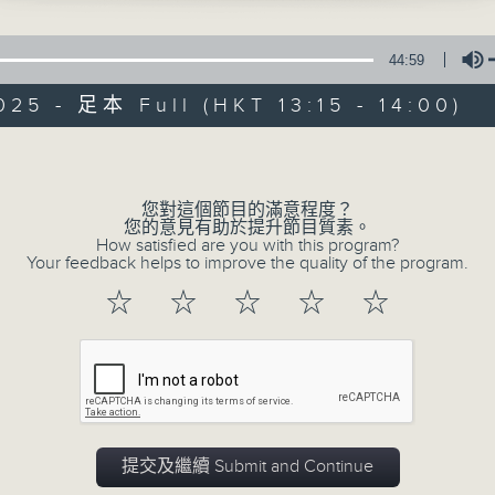
Wagner:
Host: Tina Ma 主持：馬盈盈
March from Götterdämmerung
44:59
hilharmonic Orchestra
025 - 足本 Full (HKT 13:15 - 14:00)
lser-Möst (conductor)
Volume
 Brahms:
arum ist das Licht gegeben" (Wherefore
Delight in a B
您對這個節目的滿意程度？
en to him that is in misery), Op. 74 No.
您的意見有助於提升節目質素。
chor Berlin
How satisfied are you with this program?
Your feedback helps to improve the quality of the program.
naars (conductor)
所有集數
☆
☆
☆
☆
☆
 Sarasate:
您喜歡這個節目嗎?
Andaluza, Op. 22 No. 1
naider (violin)
rtler (piano)
主持人：Tina Ma 馬盈盈
一時之選
Dvořák:
提交及繼續 Submit and Continue
Dance in B flat minor, Op. 72 No. 5
Delight in a Bite