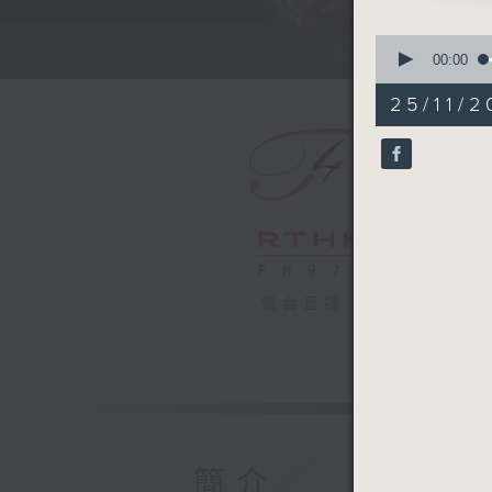
Richard 
0
Funeral 
seconds
00:00
of
Vienna P
44
25/11/2
Franz We
minutes,
59
seconds
Johannes
90%
Motet "W
light giv
Rundfunk
Gijs Lee
電台直播
Pablo de
Romanza 
Nikolaj Z
Daniel Go
Antonín 
簡介
Slavonic 