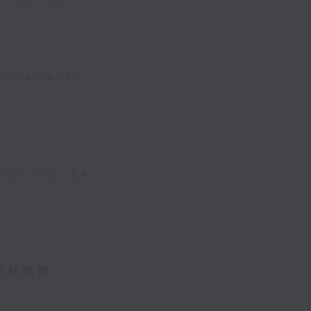
 movement)
nor, Op. 34
丹花開紅豔豔