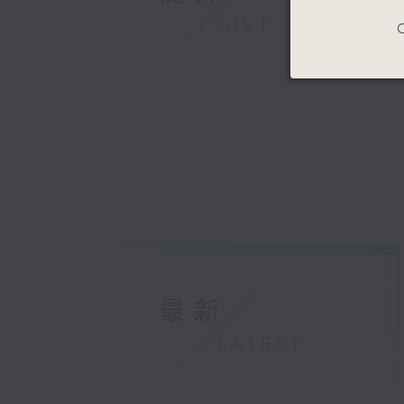
Czech Ph
GIST
C
Charles 
Franz Lis
Hungaria
Arcadi V
最新
LATEST