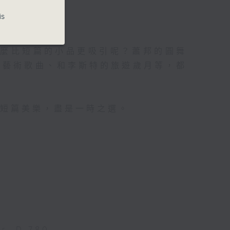
is
什麼比短篇的小品更吸引呢？蕭邦的圓舞
的藝術歌曲、和李斯特的旅遊歲月等，都
鐘短篇美樂，盡是一時之選。
r, D.780