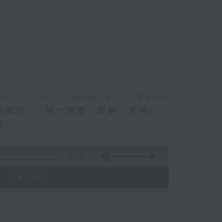
arth, from Symphonic Poem
音畫「桃園行」 (第一樂章：影動‧天地)
團
)
45:00
- 14:00)