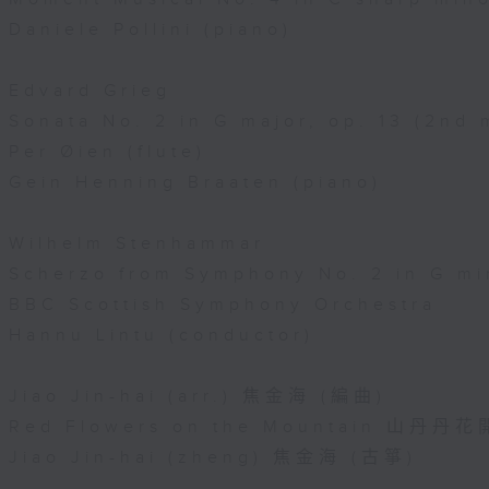
Daniele Pollini (piano)
Edvard Grieg
Sonata No. 2 in G major, op. 13 (2nd
Per Øien (flute)
Gein Henning Braaten (piano)
Wilhelm Stenhammar
Scherzo from Symphony No. 2 in G mi
BBC Scottish Symphony Orchestra
Hannu Lintu (conductor)
Jiao Jin-hai (arr.) 焦金海 (編曲)
Red Flowers on the Mountain 山丹
Jiao Jin-hai (zheng) 焦金海 (古箏)