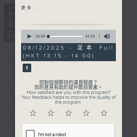
Johannes Brahms:
更多...
"Verzicht, o Herz, auf
Delight in a
Rettung" (Renounce, o
Bite 一時之選
電台直播
heart, all hope of
0
rescue) from Neue
seconds
00:00
44:59
所有集數
of
Liebeslieder, Op. 65
44
08/12/2025 - 足本 Full
Marlis Petersen
minutes,
(HKT 13:15 - 14:00)
59
(soprano)
您喜歡這個節目嗎?
seconds
Stella Doufexis (alto)
Werner Güra (tenor)
簡介
GIST
Konrad Jarnot (bass
您對這個節目的滿意程度？
baritone)
您的意見有助於提升節目質素。
主持人：Tina Ma 馬盈盈
How satisfied are you with this program?
Christoph Berner
Your feedback helps to improve the quality of
一時之選
(piano)
the program.
Delight in a Bite
Camillo Radicke (piano)
☆
☆
☆
☆
☆
主持：馬盈盈
星期一至日 1:15pm
Fanny Mendelssohn:
Romanze from String
完成上午的工作，正是舒一口氣的時候，有什