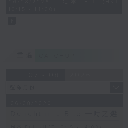
45
06/08/2026 - 足本 Full (HKT
Celil Refik Kaya (guitar)
Per Øien (flute)
minutes,
13:15 - 14:00)
0
Gein Henning Braaten (piano)
seconds
Isaac Albéniz:
Málaga and Eritaña,
Wilhelm Stenhammar
from Iberia Book 4
Scherzo from Symphony No. 2 in G
Marc-André Hamelin
minor, Op. 34
(piano)
BBC Scottish Symphony Orchestra
Hannu Lintu (conductor)
重溫
CATCHUP
Jiao Jin-hai (arr.) 焦金海 (編曲)
Red Flowers on the Mountain 山丹
07 - 08
2026
丹花開紅豔豔
Jiao Jin-hai (zheng) 焦金海 (古箏)
Zhao Yuanreng 趙元任
06/08/2026
How can I not miss her 教我如何不想
Delight in a Bite 一時之選
她
Jingma Fan (tenor) 范競馬 (男高音)
足本 Full (HKT 13:15 - 14:00)
Reinild Mees (piano)