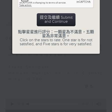
Quartet in E flat major
更多...
麼比短篇的小品更吸引呢？蕭邦的圓舞曲、克
Quatuor Ebène
賴斯勒的小提琴精品、李察•史特勞斯的藝術
歌曲、和李斯特的旅遊歲月等，都精緻又獨
提交及繼續 Submit
Johann Sebastian Bach:
最新
LATEST
and Continue
特。串連起來，怎會不動聽呢？
Concerto in D (after
Vivaldi), BWV 972
點擊星星進行評分：一顆星為不滿意，五顆
每日下午一時新聞後，馬盈盈為你送上40分
星為非常滿意。
Alison Balsom (trumpet)
06/08/2026
Click on the stars to rate: One star is for not
鐘短篇美樂，盡是一時之選。
Colm Carey (organ)
satisfied, and Five stars is for very satisfied.
Delight in a Bite 一時之選
Traditional Catalan:
Music in this episode:
La dama d'Arago (The
lady of Aragon)
Franz Schubert
Nuria Rial (soprano)
Moment Musical No. 4 in C sharp
L'Arpeggiata
minor, D.780
Christina Pluhar
Daniele Pollini (piano)
更多...
(direction)
Edvard Grieg
0
Joaquín Rodrigo:
Sonata No. 2 in G major, op. 13
seconds
00:00
45:00
of
Two Preludes
(2nd movement)