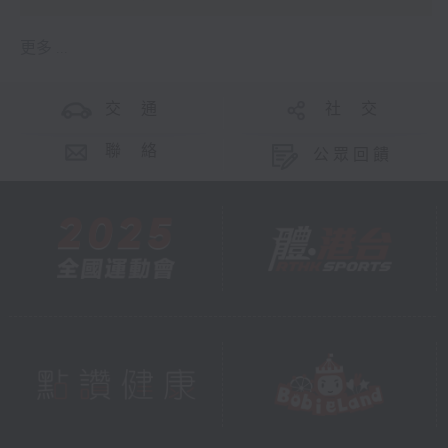
更多 ...
交 通
社 交
聯 絡
公眾回饋