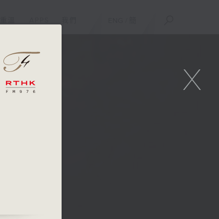
重溫
APPS
我們
ENG
/
簡
X