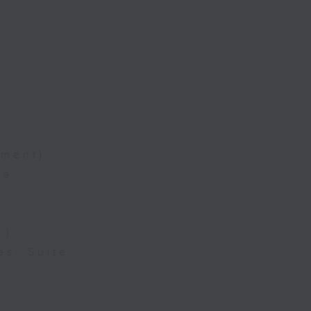
ement)
ra
.)
es, Suite