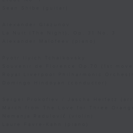
Sean Shibe (guitar)
Alexander Glazunov
La Nuit (The Night), Op. 31 No. 3
Alexander Malofeev (piano)
Pyotr Ilyich Tchaikovsky
Souvenir de Florence Op.70 (1st mov
Royal Liverpool Philharmonic Orchest
Domingo Hindoyan (conductor)
Sergei Prokofiev / Jascha Heifetz (arr
March from The Love for Three Orang
Nemanja Radulović (violin)
Laure Favre-Kahn (piano)