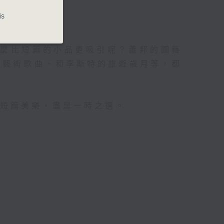
is
什麼比短篇的小品更吸引呢？蕭邦的圓舞
的藝術歌曲、和李斯特的旅遊歲月等，都
鐘短篇美樂，盡是一時之選。