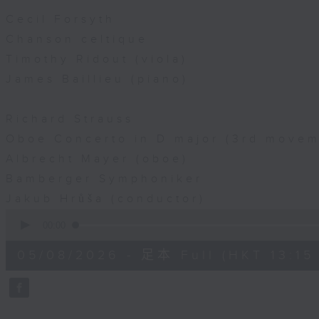
Cecil Forsyth
Chanson celtique
Timothy Ridout (viola)
James Baillieu (piano)
Richard Strauss
Oboe Concerto in D major (3rd movem
Albrecht Mayer (oboe)
Bamberger Symphoniker
Jakub Hrůša (conductor)
0
seconds
00:00
of
44
05/08/2026 - 足本 Full (HKT 13:15 
minutes,
59
seconds
Volume
90%