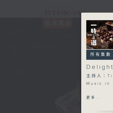
所有集數
Deligh
主持人：Ti
Music in 
Mikhail G
更多...
Overture
Russian 