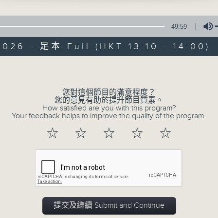
Pletnev (conductor)
Host: Tina Ma 主持：馬盈盈
zt
49:59
e in Nonnenwerth (The convent on
026 - 足本 Full (HKT 13:10 - 14:00)
th) "Élégie"
 Andsnes (piano)
Volume
i
Delight in a B
您對這個節目的滿意程度？
ne
您的意見有助於提升節目質素。
 Jaroussky (countertenor)
How satisfied are you with this program?
Your feedback helps to improve the quality of the program.
ucros (piano)
所有集數
☆
☆
☆
☆
☆
l & Duke Ellington / Wilhelm Kaiser-
您喜歡這個節目嗎?
n (arr.)
llists of the Berlin Philharmonic
主持人：Tina Ma 馬盈盈
a
一時之選
提交及繼續 Submit and Continue
zzolla
Delight in a Bite