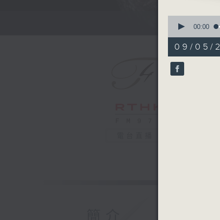
Mikhail 
0
Franz Lis
seconds
00:00
of
Die Zell
49
09/05/2
Nonnewer
minutes,
59
Leif Ove
seconds
90%
Poldowsk
Colombi
Philippe
Jérôme D
電台直播
Juan Tizo
Lindeman
Caravan
The 12 ce
Orchestr
簡介
Astor Pia