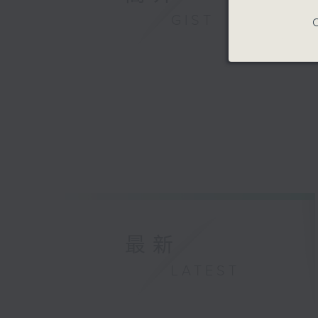
Soledad,
GIST
C
Ksenija 
Alexander
Claudio C
Nikolai K
Reminisc
Etudes, 
Catherin
最新
LATEST