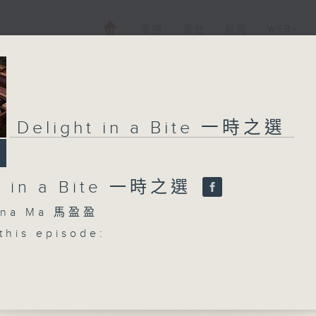
電視
電台
新聞
WEB+
Delight in a Bite 一時之選
t in a Bite 一時之選
na Ma 馬盈盈
this episode:
linka
 to Ruslan and Ludmilla
National Orchestra