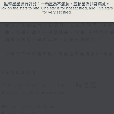
 from Suite Lumiere
主持：馬盈盈
點擊星星進行評分：一顆星為不滿意，五顆星為非常滿意。
lick on the stars to rate: One star is for not satisfied, and Five stars 
Sidorova (accordion)
星期一至日 1:15pm
for very satisfied.
 Sitkovetsky (violin)
onstantini (piano)
完成上午的工作，正是舒一口氣的時候，有
曲、克賴斯勒的小提琴精品、李察•史特勞斯
apustin
ence and Shuitk, from Eight Concert
精緻又獨特。串連起來，怎會不動聽呢？
Op. 40
e Gordeladze (piano)
每日下午一時新聞後，馬盈盈為你送上40分
05/08/2026
Delight in a Bite 一時之選
Music in this episode:
Heitor Villa-Lobos
Étude No. 7