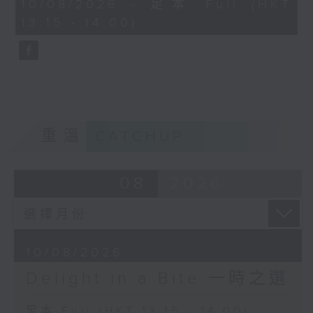
44
10/08/2026 - 足本 Full (HKT
Orchestra 桃園市國樂團
Francis Poulenc:
minutes,
13:15 - 14:00)
59
Su Wen-Qing
Sarabande
seconds
(conductor) 蘇文慶 (指揮)
Sean Shibe (guitar)
George Frideric Handel
Suite No. 2 in F major, HWV 427
Seong-Jin Cho (piano)
重溫
CATCHUP
Frédéric Chopin
Scherzo from Cello Sonata in G
minor, Op. 65
08
2026
Jean-Guihen Queyras (cello)
Alexander Melnikov (piano)
Claude Debussy
10/08/2026
Clair de Lune, from Suite
Delight in a Bite 一時之選
bergamasque
Xavier de Maistre (harp)
足本 Full (HKT 13:15 - 14:00)