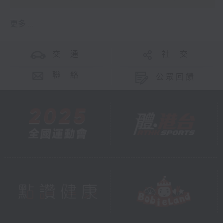
更多 ...
交 通
社 交
聯 絡
公眾回饋