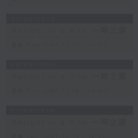
Igor Stravinsky
Symphony in Three Movements (1st
09/08/2026
movement)
Berlin Philharmonic
Delight in a Bite 一時之選
Simon Rattle (conductor)
足本 Full (HKT 13:10 - 14:00)
08/08/2026
Delight in a Bite 一時之選
足本 Full (HKT 13:10 - 14:00)
07/08/2026
Delight in a Bite 一時之選
足本 Full (HKT 13:15 - 14:00)