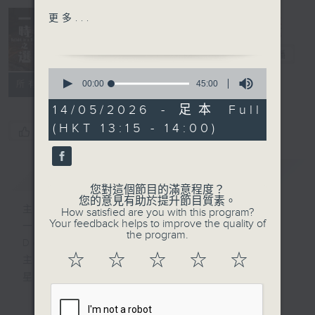
Jules Massenet
更多...
On dit! (They say!)
Delight in a
Véronique Gens
Bite 一時之選
電台直播
(soprano)
0
Orchestre de Chambre
seconds
00:00
45:00
所有集數
of
de Paris
45
14/05/2026 - 足本 Full
Hervé Niquet
minutes,
(HKT 13:15 - 14:00)
0
(conductor)
您喜歡這個節目嗎?
seconds
Ferdinando Carulli
簡介
GIST
Duo in G, Op. 34
您對這個節目的滿意程度？
Julian Bream (guitar)
您的意見有助於提升節目質素。
主持人：Tina Ma 馬盈盈
How satisfied are you with this program?
John Williams (guitar)
Your feedback helps to improve the quality of
一時之選
the program.
Delight in a Bite
Ferran Cruixent
☆
☆
☆
☆
☆
主持：馬盈盈
Binary for Two Pianos
星期一至日 1:15pm
Shalamov Piano Duo
完成上午的工作，正是舒一口氣的時候，有什