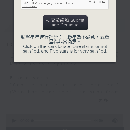
Liu Guanyue 劉管樂
更多...
麼比短篇的小品更吸引呢？蕭邦的圓舞曲、克
Vegetable vendor 賣菜
賴斯勒的小提琴精品、李察•史特勞斯的藝術
Tang Jun-qiao (dizi) 唐
歌曲、和李斯特的旅遊歲月等，都精緻又獨
提交及繼續 Submit
俊喬 (笛子)
最新
LATEST
and Continue
特。串連起來，怎會不動聽呢？
Ying Hao-tong
(yangqin) 應皓同 (揚琴)
點擊星星進行評分：一顆星為不滿意，五顆
每日下午一時新聞後，馬盈盈為你送上40分
星為非常滿意。
10/08/2026
Click on the stars to rate: One star is for not
鐘短篇美樂，盡是一時之選。
Wang Danhong 王丹紅
satisfied, and Five stars is for very satisfied.
Delight in a Bite 一時之選
A Dream into the
Jiangnan Region 夢入江
Music in this episode:
南 -- 琵琶八重奏
Zhang Hongyan
Biagio Marini
Plucking Band 章紅艷彈撥
“Con le stelle in ciel che mai”
組合
(Who has ever seen the sun) from
Scherzi e canzonette, Op. 5
更多...
Su Wen-Qing 蘇文慶
Joyce DiDonato (mezzo-soprano)
Capriccio Taiwan 台灣追
Il Pomo d’Oro
0
想曲
Maxim Emelyanychev (direction)
seconds
00:00
44:59
of
Taoyuan Chinese