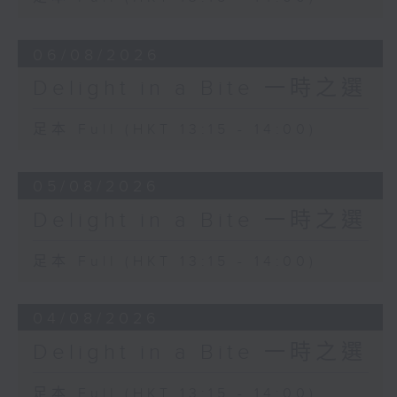
Orchestra
Andris Nelsons (conductor)
06/08/2026
Isaac Albéniz
Delight in a Bite 一時之選
El Albaicín from Iberia (Book 3)
Miguel Baselga (piano)
足本 Full (HKT 13:15 - 14:00)
05/08/2026
Delight in a Bite 一時之選
足本 Full (HKT 13:15 - 14:00)
04/08/2026
Delight in a Bite 一時之選
足本 Full (HKT 13:15 - 14:00)