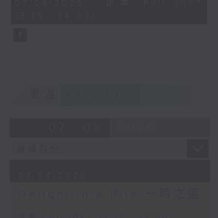
45
07/08/2026 - 足本 Full (HKT
Pyotr Ilyich
Alexandre Tharaud (piano)
minutes,
13:15 - 14:00)
0
Tchaikovsky
seconds
Finale from Symphony
George Frideric Handel
No. 4 in F minor, Op.
Concerto Grosso in B minor, Op. 6
36
No. 12
Royal Liverpool
Akademie für Alte Musik Berlin
Philharmonic Orchestra
Bernhard Forck (concertmaster)
Vasily Petrenko
重溫
CATCHUP
(conductor)
Reynaldo Hahn
Trois jours de vendange (Three
days of harvesting)
07 - 08
2026
Tassis Christoyannis (baritone)
Jeff Cohen (piano)
Pyotr Ilyich Tchaikovsky
07/08/2026
Pas d'action from Swan Lake (Act
Delight in a Bite 一時之選
2), Op. 20
Baiba Skride (violin)
足本 Full (HKT 13:15 - 14:00)
City of Birmingham Symphony