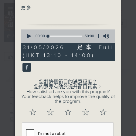
Camille Saint-Saëns
更多...
Le vent dans la plaine
Delight in a
(The wind in the plain)
Bite 一時之選
電台直播
Carolyn Sampson
0
(soprano)
seconds
00:00
50:00
所有集數
of
Joseph Middleton
50
31/05/2026 - 足本 Full
(piano)
minutes,
(HKT 13:10 - 14:00)
0
您喜歡這個節目嗎?
seconds
Benjamin Britten
Five Waltzes
簡介
GIST
Stephen Hough (piano)
您對這個節目的滿意程度？
您的意見有助於提升節目質素。
主持人：Tina Ma 馬盈盈
How satisfied are you with this program?
Wolfgang Amadeus
Your feedback helps to improve the quality of
一時之選
Mozart / Andreas
the program.
Delight in a Bite
Tarkmann (arr.)
☆
☆
☆
☆
☆
主持：馬盈盈
Aria "Io ti lascio, o
星期一至日 1:15pm
cara, addio" (I leave
you, my dear one,
完成上午的工作，正是舒一口氣的時候，有什