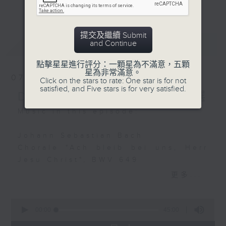
farewell)
更多...
麼比短篇的小品更吸引呢？蕭邦的圓舞曲、克
Sabine Meyer (basset
賴斯勒的小提琴精品、李察•史特勞斯的藝術
horn)
歌曲、和李斯特的旅遊歲月等，都精緻又獨
提交及繼續 Submit
Kammerorchester Basel
最新
LATEST
and Continue
特。串連起來，怎會不動聽呢？
Andreas Spering
(conductor)
點擊星星進行評分：一顆星為不滿意，五顆
每日下午一時新聞後，馬盈盈為你送上40分
星為非常滿意。
07/08/2026
Click on the stars to rate: One star is for not
鐘短篇美樂，盡是一時之選。
Franz Schreker
satisfied, and Five stars is for very satisfied.
Delight in a Bite 一時之選
Waldeinsamkeit
(Woodland Solitude)
Music in this episode:
Benjamin Appl
(baritone)
Johann Sebastian Bach
James Baillieu (piano)
Chorale "Ach bleib bei uns, Herr
Jesu Christ", BWV 649
Sergei Rachmaninov
Iveta Apkalna (organ)
更多...
Moment Musical No. 1
in B flat minor, Op. 16
Franz Schubert / Alexandre
0
Lilya Zilberstein (piano)
Tharaud (arr.)
seconds
00:00
45:00
of
Andantino from Rosamunde, D.797