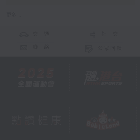
更多 ...
交 通
社 交
聯 絡
公眾回饋