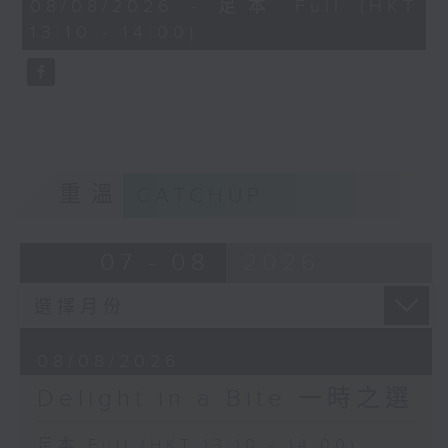
50
08/08/2026 - 足本 Full (HKT
張維良 (簫)
Richard Strauss / Max Reger (arr.)
minutes,
13:10 - 14:00)
0
"Morgen!" (Tomorrow) and
seconds
Xu Jing-xin & Chen Da-
"Nachtgang" (A walk at night)
wei 徐景新、陳大偉
Angela Hewitt (piano)
Symphonic Picture
"Flying Apsaras" 音畫
Richard Rodney Bennett
《飛天》
Finale from Partita
Shanghai Film Chinese
BBC Scottish Symphony Orchestra
重溫
CATCHUP
Orchestra 上海電影民族樂
John Wilson (conductor)
團
Wang Yong-ji
Eduard Strauss
07 - 08
2026
(conductor) 王永吉 (指揮)
Eisblume (Ice Flower), Polka
Mazur, Op. 55
Vienna Philharmonic Orchestra
Andris Nelsons (conductor)
08/08/2026
Delight in a Bite 一時之選
Wolfgang Amadeus Mozart
Romance from Piano Concerto No.
足本 Full (HKT 13:10 - 14:00)
20 in D minor, K.466