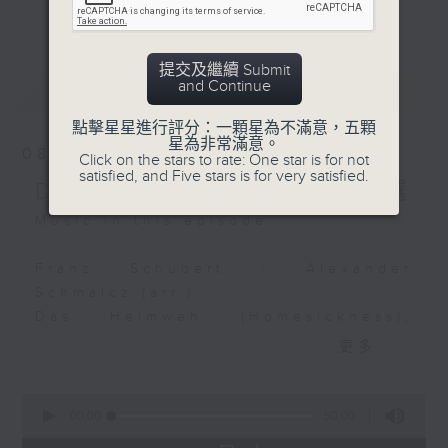
“Der Trunkene im
更多...
麼比短篇的小品更吸引呢？蕭邦的圓舞曲、克
Frühling” (The
賴斯勒的小提琴精品、李察•史特勞斯的藝術
Drunkard in Spring)
歌曲、和李斯特的旅遊歲月等，都精緻又獨
提交及繼續 Submit
from The Song of the
最新
LATEST
and Continue
特。串連起來，怎會不動聽呢？
Earth
Markus Schäfer (tenor)
點擊星星進行評分：一顆星為不滿意，五顆
每日下午一時新聞後，馬盈盈為你送上40分
星為非常滿意。
Linos Ensemble
08/08/2026
Click on the stars to rate: One star is for not
鐘短篇美樂，盡是一時之選。
satisfied, and Five stars is for very satisfied.
Delight in a Bite 一時之選
Qingzhu 青主
My Sentiment to the
Music in this episode:
Yangtze River 我住長江頭
Jingma Fan (tenor) 范競
Franz Schubert / Alexander
馬 (男高音)
Schmalcz (arr.)
Reinild Mees (piano)
Das Heimweh (Homesickness),
D.851
更多...
Ancient tune 古曲
Matthias Goerne (baritone)
Wild Geese Landing on
Deutsche Kammerphilharmonie
0
Smooth Sand 平沙落雁
Bremen
seconds
00:00
50:00
of
Zhang Wei-liang (xiao)