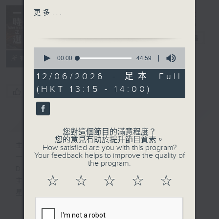
Carl Gustav Sparre
更多...
Olsen
Delight in a
Six Old Village Songs
Bite 一時之選
電台直播
from Lom, Op. 2
0
Henning Kraggerud
seconds
00:00
44:59
所有集數
of
(violin)
44
12/06/2026 - 足本 Full
Dalasinfoniettan
minutes,
(HKT 13:15 - 14:00)
59
Bjarte Engeset
您喜歡這個節目嗎?
seconds
(conductor)
簡介
GIST
Robert Schumann /
您對這個節目的滿意程度？
Franz Liszt (arr)
您的意見有助於提升節目質素。
主持人：Tina Ma 馬盈盈
How satisfied are you with this program?
Widmung
Your feedback helps to improve the quality of
一時之選
Beatrice Rana (piano)
the program.
Delight in a Bite
☆
☆
☆
☆
☆
主持：馬盈盈
Gustav Mahler / Arnold
星期一至日 1:15pm
Schoenberg & Rainer
Riehn (arr.)
完成上午的工作，正是舒一口氣的時候，有什