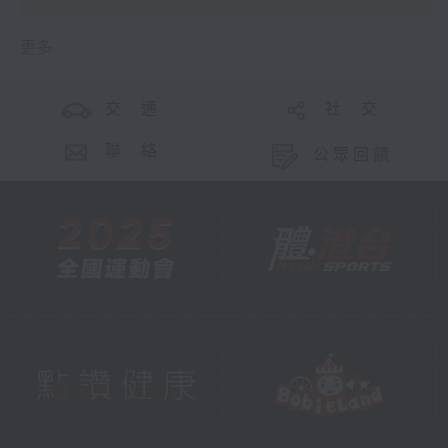
更多 ...
交 通
社 交
聯 絡
公眾回饋