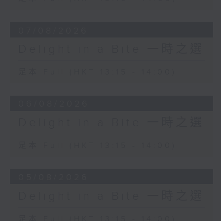
Seong-Jin Cho (piano)
Chamber Orchestra of Europe
07/08/2026
Yannick Nézet-Séguin (conductor)
Delight in a Bite 一時之選
David Popper
Mazurka, Op. 11 No. 3
足本 Full (HKT 13:15 - 14:00)
Jean-Guihen Queyras (cello)
Alexandre Tharaud (piano)
06/08/2026
Delight in a Bite 一時之選
足本 Full (HKT 13:15 - 14:00)
05/08/2026
Delight in a Bite 一時之選
足本 Full (HKT 13:15 - 14:00)