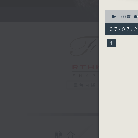
Claude D
0
Jeux de 
seconds
00:00
of
New York
45
07/07/2
Jaap van
minutes,
0
seconds
Alberto 
90%
Cinco Ca
Argentin
Oyster D
Finn Zieg
電台直播
Waltz for
Michala P
London P
James Ju
Luiz Bon
簡介
Manhã de