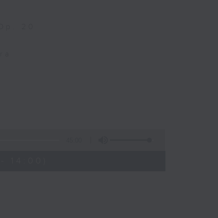
 Op. 20
ra
45:00
- 14:00)