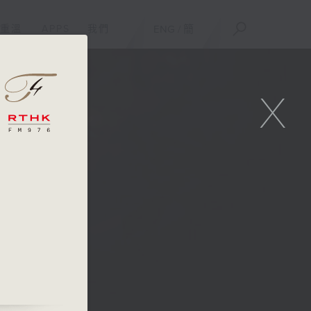
重溫
APPS
我們
ENG
/
簡
X