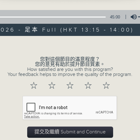
ebussy:
Host: Tina Ma 主持：馬盈盈
vagues (“Play of the Waves”) from La 
45:00
 Philharmonic
026 - 足本 Full (HKT 13:15 - 14:00)
 Zweden (conductor)
Volume
Ginastera
nciones populares Argentinas (Five
Delight in a B
您對這個節目的滿意程度？
ian Folk Songs), Op. 10
您的意見有助於提升節目質素。
uo
How satisfied are you with this program?
Your feedback helps to improve the quality of the program.
所有集數
ler
☆
☆
☆
☆
☆
 You
您喜歡這個節目嗎?
etri (recorder)
hilharmonic Orchestra
dd (conductor)
主持人：Tina Ma 馬盈盈
一時之選
fá
提交及繼續 Submit and Continue
 Carnaval (Morning of the Carnival)
Delight in a Bite