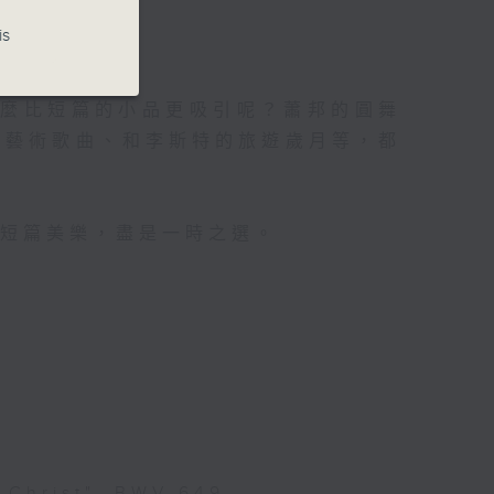
is
nd
什麼比短篇的小品更吸引呢？蕭邦的圓舞
的藝術歌曲、和李斯特的旅遊歲月等，都
鐘短篇美樂，盡是一時之選。
u Christ", BWV 649