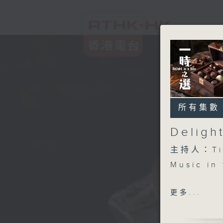
所有集數
Deligh
主持人：Ti
Music in 
Erik Sati
更多...
Gymnopéd
Sean Shib