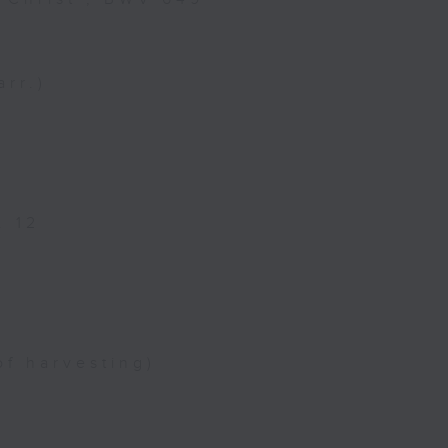
rr.)
. 12
of harvesting)