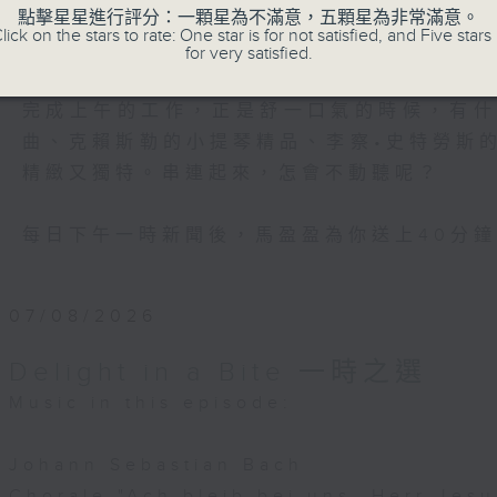
ng (guitar)
主持：馬盈盈
點擊星星進行評分：一顆星為不滿意，五顆星為非常滿意。
lick on the stars to rate: One star is for not satisfied, and Five stars 
星期一至日 1:15pm
for very satisfied.
liams
 from Close Encounters of the Third Ki
完成上午的工作，正是舒一口氣的時候，有
les Philharmonic
曲、克賴斯勒的小提琴精品、李察•史特勞斯
Dudamel (conductor)
精緻又獨特。串連起來，怎會不動聽呢？
每日下午一時新聞後，馬盈盈為你送上40分
07/08/2026
Delight in a Bite 一時之選
Music in this episode:
Johann Sebastian Bach
Chorale "Ach bleib bei uns, Herr Jes