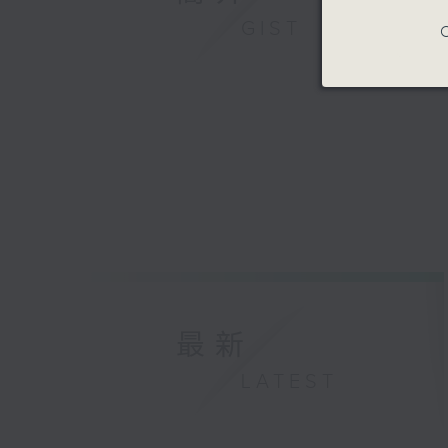
Xuefei Ya
GIST
C
John Wil
Excerpts
Los Ange
Gustavo 
最新
LATEST