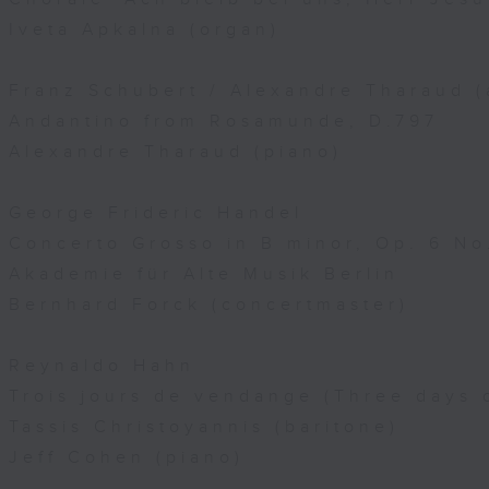
Iveta Apkalna (organ)
Franz Schubert / Alexandre Tharaud (a
Andantino from Rosamunde, D.797
Alexandre Tharaud (piano)
George Frideric Handel
Concerto Grosso in B minor, Op. 6 No
Akademie für Alte Musik Berlin
Bernhard Forck (concertmaster)
Reynaldo Hahn
Trois jours de vendange (Three days 
Tassis Christoyannis (baritone)
Jeff Cohen (piano)