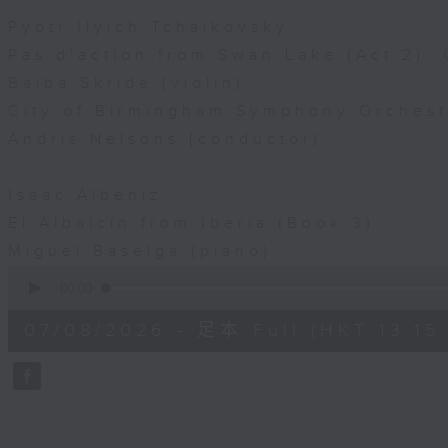
Pyotr Ilyich Tchaikovsky
Pas d'action from Swan Lake (Act 2),
Baiba Skride (violin)
City of Birmingham Symphony Orchest
Andris Nelsons (conductor)
Isaac Albéniz
El Albaicín from Iberia (Book 3)
Miguel Baselga (piano)
0
seconds
00:00
of
45
07/08/2026 - 足本 Full (HKT 13:15 
minutes,
0
seconds
Volume
90%