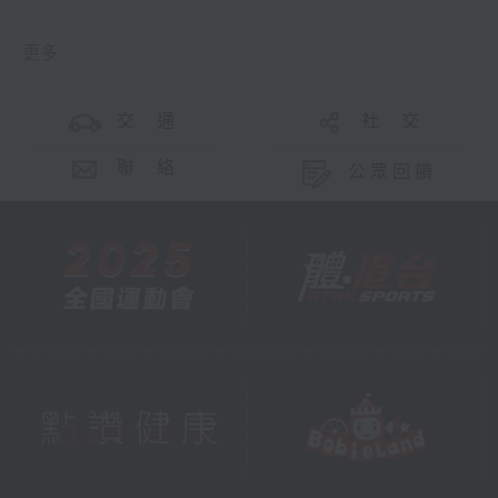
更多 ...
交 通
社 交
聯 絡
公眾回饋