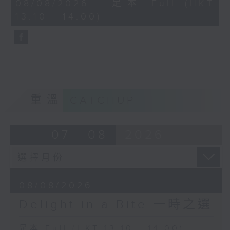
50
08/08/2026 - 足本 Full (HKT
(conductor)
Richard Strauss / Max Reger (arr.)
minutes,
13:10 - 14:00)
0
"Morgen!" (Tomorrow) and
seconds
Camille Saint-Saëns
"Nachtgang" (A walk at night)
Piano Concerto No. 5 in
Angela Hewitt (piano)
F major, Op. 103 "The
Egyptian" (3rd
Richard Rodney Bennett
movement)
Finale from Partita
Alexandre Kantorow
BBC Scottish Symphony Orchestra
重溫
CATCHUP
(piano)
John Wilson (conductor)
Tapiola Sinfonietta
Jean-Jacques Kantorow
Eduard Strauss
07 - 08
2026
(conductor)
Eisblume (Ice Flower), Polka
Mazur, Op. 55
Vienna Philharmonic Orchestra
Andris Nelsons (conductor)
08/08/2026
Delight in a Bite 一時之選
Wolfgang Amadeus Mozart
Romance from Piano Concerto No.
足本 Full (HKT 13:10 - 14:00)
20 in D minor, K.466