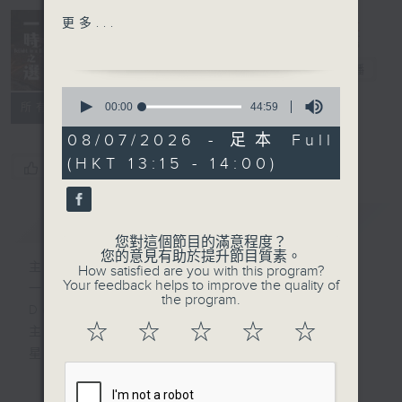
Johann Sebastian Bach
更多...
/ Göran Fröst (arr.)
Delight in a
Invention No. 6 in E
Bite 一時之選
電台直播
major, BWV 777
0
Martin Fröst (clarinet)
seconds
00:00
44:59
所有集數
of
Göran Fröst (viola)
44
08/07/2026 - 足本 Full
minutes,
(HKT 13:15 - 14:00)
59
George Frideric Handel
您喜歡這個節目嗎?
seconds
"Lascia ch’io pianga"
(Let me weep) from
簡介
GIST
Rinaldo
您對這個節目的滿意程度？
Ann Hallenberg (mezzo-
您的意見有助於提升節目質素。
主持人：Tina Ma 馬盈盈
How satisfied are you with this program?
soprano)
Your feedback helps to improve the quality of
一時之選
Les Talens Lyriques
the program.
Delight in a Bite
Christophe Rousset
☆
☆
☆
☆
☆
主持：馬盈盈
(conductor)
星期一至日 1:15pm
Georg Philipp Telemann
完成上午的工作，正是舒一口氣的時候，有什