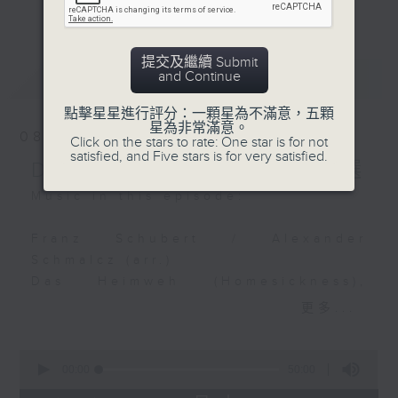
Ouverture-Suite in B
更多...
麼比短篇的小品更吸引呢？蕭邦的圓舞曲、克
minor, TWV 55:h4 (1st
賴斯勒的小提琴精品、李察•史特勞斯的藝術
movement)
歌曲、和李斯特的旅遊歲月等，都精緻又獨
提交及繼續 Submit
Isabelle Faust (violin)
最新
LATEST
and Continue
特。串連起來，怎會不動聽呢？
Akademie für Alte
Musik Berlin
點擊星星進行評分：一顆星為不滿意，五顆
每日下午一時新聞後，馬盈盈為你送上40分
星為非常滿意。
08/08/2026
Click on the stars to rate: One star is for not
鐘短篇美樂，盡是一時之選。
Claude Debussy
satisfied, and Five stars is for very satisfied.
Delight in a Bite 一時之選
Arabesque No. 1 in E
major
Music in this episode:
Xavier de Maistre
(harp)
Franz Schubert / Alexander
Schmalcz (arr.)
Mel Bonis
Das Heimweh (Homesickness),
Le Rêve de Cléopâtre
D.851
更多...
(Cleopatra's Dream)
Matthias Goerne (baritone)
Orchestre National de
Deutsche Kammerphilharmonie
0
Lyon
Bremen
seconds
00:00
50:00
of
Nikolaj Szeps-Znaider