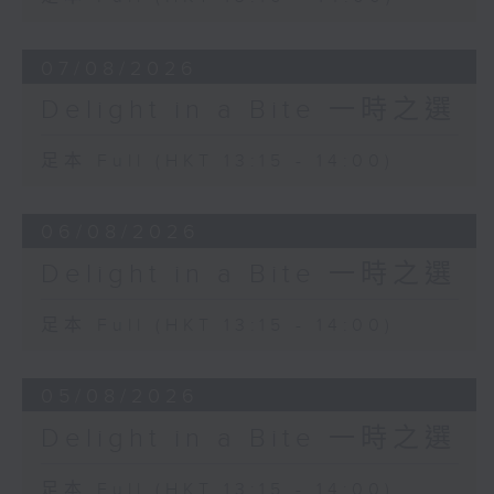
Seong-Jin Cho (piano)
Chamber Orchestra of Europe
07/08/2026
Yannick Nézet-Séguin (conductor)
Delight in a Bite 一時之選
David Popper
Mazurka, Op. 11 No. 3
足本 Full (HKT 13:15 - 14:00)
Jean-Guihen Queyras (cello)
Alexandre Tharaud (piano)
06/08/2026
Delight in a Bite 一時之選
足本 Full (HKT 13:15 - 14:00)
05/08/2026
Delight in a Bite 一時之選
足本 Full (HKT 13:15 - 14:00)