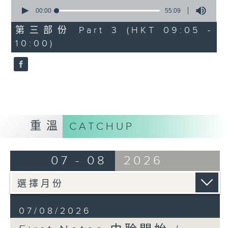
0
seconds
00:00
55:09
of
55
第三部份 Part 3 (HKT 09:05 -
minutes,
10:00)
9
seconds
重溫
CATCHUP
07 - 08
2026
07/08/2026