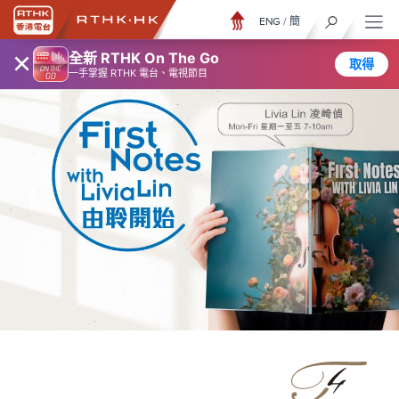
ENG
/
簡
×
全新 RTHK On The Go
取得
一手掌握 RTHK 電台、電視節目