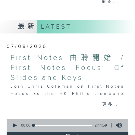
更多...
insightful conversations with local
arts insiders. Whether you need
high-energy rhythms for a morning
最新
LATEST
workout or breezy playlists to
beat the summer heat, Livia
curates the perfect soundtrack to
07/08/2026
shape your day. So pour a coffee,
tune in, and let’s start the
First Notes 由聆開始 /
morning together.
First Notes Focus: Of
Slides and Keys
Join Chris Coleman on First Notes
Focus as the HK Phil's trombone
section - Principal, Jarod
更多...
Vermette, Christian Goldsmith,
Kevin Thompson and Aaron Albert,
0
joins Principal Clarinet Andrew
seconds
00:00
2:44:59
Simon. Discover memorable
of