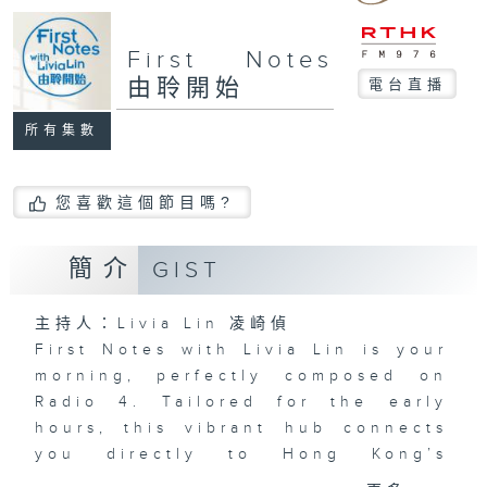
First Notes
由聆開始
電台直播
所有集數
您喜歡這個節目嗎?
簡介
GIST
主持人：Livia Lin 凌崎偵
First Notes with Livia Lin
is your
morning, perfectly composed on
Radio 4. Tailored for the early
hours, this vibrant hub connects
you directly to Hong Kong’s
creative scene through relaxed,