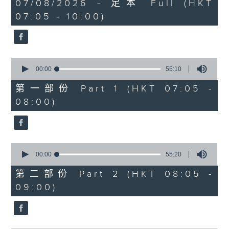
2
07/08/2026 - 足本 Full (HKT
orchestra stories, the secrets of
hours,
07:05 - 10:00)
their auxiliary instruments, and
44
minutes,
the rare repertoire that brings
59
these slides and keys into the
seconds
spotlight.
0
seconds
00:00
55:10
of
55
第一部份 Part 1 (HKT 07:05 -
minutes,
08:00)
10
seconds
0
seconds
00:00
55:20
of
55
第二部份 Part 2 (HKT 08:05 -
minutes,
09:00)
20
seconds