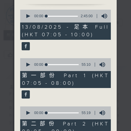
0
First Notes
seconds
00:00
2:45:00
of
由聆開始
電台直播
2
13/08/2025 - 足本 Full
hours,
(HKT 07:05 - 10:00)
45
所有集數
minutes,
0
seconds
您喜歡這個節目嗎?
0
seconds
00:00
55:10
of
簡介
GIST
55
第一部份 Part 1 (HKT
minutes,
07:05 - 08:00)
10
主持人：Livia Lin 凌崎偵
seconds
First Notes with Livia Lin
is your
morning, perfectly composed on
Radio 4. Tailored for the early
0
seconds
00:00
55:19
hours, this vibrant hub connects
of
you directly to Hong Kong’s
55
第二部份 Part 2 (HKT
minutes,
creative scene through relaxed,