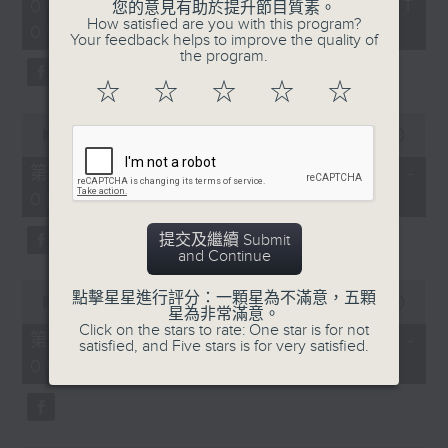
2
07/08/2026 - 足本 Full (HKT
orchestra stories, the secrets of
您的意見有助於提升節目質素。
hours,
How satisfied are you with this program?
07:05 - 10:00)
their auxiliary instruments, and
44
Your feedback helps to improve the quality of
minutes,
the rare repertoire that brings
the program.
59
these slides and keys into the
seconds
☆
☆
☆
☆
☆
spotlight.
0
seconds
00:00
55:10
of
55
第一部份 Part 1 (HKT 07:05 -
minutes,
08:00)
10
seconds
提交及繼續 Submit
and Continue
0
點擊星星進行評分：一顆星為不滿意，五顆
seconds
00:00
55:20
星為非常滿意。
of
Click on the stars to rate: One star is for not
55
第二部份 Part 2 (HKT 08:05 -
satisfied, and Five stars is for very satisfied.
minutes,
09:00)
20
seconds