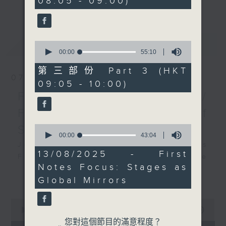
08:05 - 09:00)
19
更多...
insightful conversations with local
seconds
arts insiders. Whether you need
high-energy rhythms for a morning
最新
LATEST
0
workout or breezy playlists to
seconds
00:00
55:10
beat the summer heat, Livia
of
55
curates the perfect soundtrack to
第三部份 Part 3 (HKT
minutes,
07/08/2026
shape your day. So pour a coffee,
09:05 - 10:00)
10
seconds
tune in, and let’s start the
First Notes 由聆開始 /
morning together.
First Notes Focus: Of
Slides and Keys
0
seconds
00:00
43:04
of
Join Chris Coleman on First Notes
43
13/08/2025 - First
Focus as the HK Phil's trombone
minutes,
Notes Focus: Stages as
4
section - Principal, Jarod
更多...
seconds
Global Mirrors
Vermette, Christian Goldsmith,
Kevin Thompson and Aaron Albert,
0
joins Principal Clarinet Andrew
seconds
00:00
2:44:59
Simon. Discover memorable
of
您對這個節目的滿意程度？