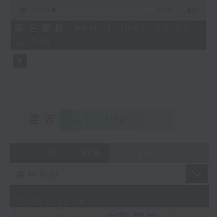
0
seconds
00:00
55:09
of
55
第三部份 Part 3 (HKT 09:05 -
minutes,
10:00)
9
seconds
重溫
CATCHUP
07 - 08
2026
07/08/2026