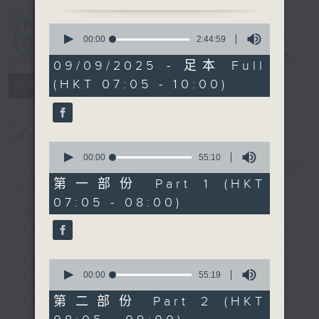
0
First Notes
seconds
00:00
2:44:59
of
由聆開始
電台直播
2
09/09/2025 - 足本 Full
hours,
(HKT 07:05 - 10:00)
44
所有集數
minutes,
59
seconds
您喜歡這個節目嗎?
0
seconds
00:00
55:10
of
簡介
GIST
55
第一部份 Part 1 (HKT
minutes,
07:05 - 08:00)
10
主持人：Livia Lin 凌崎偵
seconds
First Notes with Livia Lin
is your
morning, perfectly composed on
Radio 4. Tailored for the early
0
seconds
00:00
55:19
hours, this vibrant hub connects
of
you directly to Hong Kong’s
55
第二部份 Part 2 (HKT
minutes,
creative scene through relaxed,