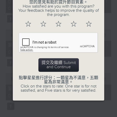
2
07/08/2026 - 足本 Full (HKT
orchestra stories, the secrets of
您的意見有助於提升節目質素。
hours,
How satisfied are you with this program?
07:05 - 10:00)
their auxiliary instruments, and
44
Your feedback helps to improve the quality of
minutes,
the rare repertoire that brings
the program.
59
these slides and keys into the
seconds
☆
☆
☆
☆
☆
spotlight.
0
seconds
00:00
55:10
of
55
第一部份 Part 1 (HKT 07:05 -
minutes,
08:00)
10
seconds
提交及繼續 Submit
and Continue
0
點擊星星進行評分：一顆星為不滿意，五顆
seconds
00:00
55:20
星為非常滿意。
of
Click on the stars to rate: One star is for not
55
第二部份 Part 2 (HKT 08:05 -
satisfied, and Five stars is for very satisfied.
minutes,
09:00)
20
seconds