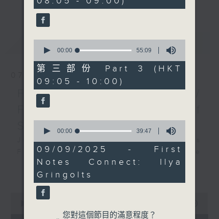
08:05 - 09:00)
19
更多...
insightful conversations with local
seconds
arts insiders. Whether you need
high-energy rhythms for a morning
最新
LATEST
0
workout or breezy playlists to
seconds
00:00
55:09
beat the summer heat, Livia
of
55
curates the perfect soundtrack to
第三部份 Part 3 (HKT
minutes,
07/08/2026
shape your day. So pour a coffee,
09:05 - 10:00)
9
seconds
tune in, and let’s start the
First Notes 由聆開始 /
morning together.
First Notes Focus: Of
Slides and Keys
0
seconds
00:00
39:47
of
Join Chris Coleman on First Notes
39
09/09/2025 - First
Focus as the HK Phil's trombone
minutes,
Notes Connect: Ilya
47
section - Principal, Jarod
更多...
seconds
Gringolts
Vermette, Christian Goldsmith,
Kevin Thompson and Aaron Albert,
0
joins Principal Clarinet Andrew
seconds
00:00
2:44:59
Simon. Discover memorable
of
您對這個節目的滿意程度？