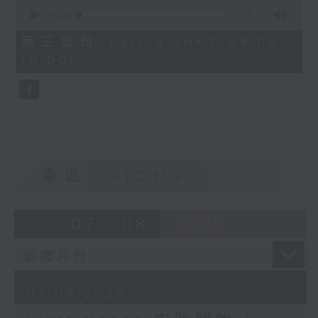
0
seconds
00:00
55:09
of
55
第三部份 Part 3 (HKT 09:05 -
minutes,
10:00)
9
seconds
重溫
CATCHUP
07 - 08
2026
07/08/2026