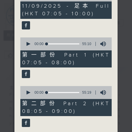
2
11/09/2025 - 足本 Full
hours,
(HKT 07:05 - 10:00)
45
First Notes
minutes,
由聆開始
電台直播
0
seconds
所有集數
0
seconds
00:00
55:10
of
55
第一部份 Part 1 (HKT
您喜歡這個節目嗎?
minutes,
07:05 - 08:00)
10
seconds
簡介
GIST
主持人：Livia Lin 凌崎偵
0
seconds
00:00
55:19
First Notes with Livia Lin
is your
of
morning, perfectly composed on
55
第二部份 Part 2 (HKT
minutes,
Radio 4. Tailored for the early
08:05 - 09:00)
19
hours, this vibrant hub connects
seconds
you directly to Hong Kong’s
creative scene through relaxed,