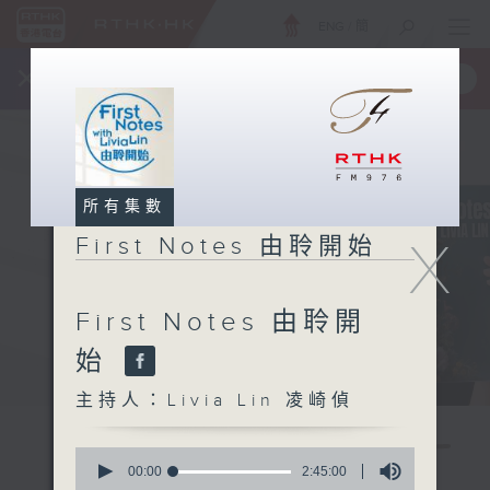
ENG
/
簡
×
全新 RTHK On The Go
取得
一手掌握 RTHK 電台、電視節目
所有集數
X
First Notes 由聆開始
First Notes 由聆開
始
主持人：Livia Lin 凌崎偵
0
seconds
00:00
2:45:00
of