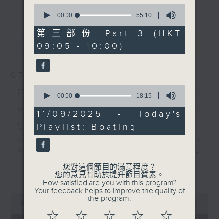
更多...
0
insightful conversations with local
seconds
00:00
55:10
arts insiders. Whether you need
of
55
high-energy rhythms for a morning
第三部份 Part 3 (HKT
minutes,
最新
LATEST
workout or breezy playlists to
09:05 - 10:00)
10
seconds
beat the summer heat, Livia
curates the perfect soundtrack to
07/08/2026
shape your day. So pour a coffee,
0
tune in, and let’s start the
First Notes 由聆開始 /
seconds
00:00
18:15
morning together.
of
First Notes Focus: Of
18
11/09/2025 - Today's
minutes,
Slides and Keys
Playlist: Boating
15
seconds
Join Chris Coleman on First Notes
Focus as the HK Phil's trombone
section - Principal, Jarod
您對這個節目的滿意程度？
更多...
您的意見有助於提升節目質素。
Vermette, Christian Goldsmith,
How satisfied are you with this program?
Kevin Thompson and Aaron Albert,
Your feedback helps to improve the quality of
0
the program.
joins Principal Clarinet Andrew
seconds
00:00
2:44:59
Simon. Discover memorable
of
☆
☆
☆
☆
☆