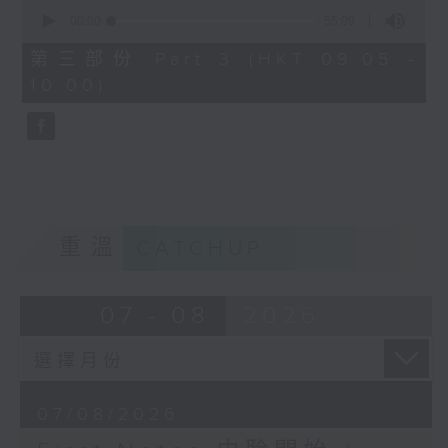
0
seconds
00:00
55:09
of
55
第三部份 Part 3 (HKT 09:05 -
minutes,
10:00)
9
seconds
重溫
CATCHUP
07 - 08
2026
07/08/2026