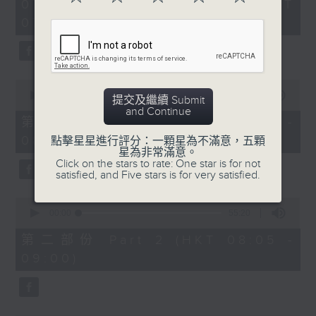
2
07/08/2026 - 足本 Full (HKT
orchestra stories, the secrets of
hours,
07:05 - 10:00)
their auxiliary instruments, and
44
minutes,
the rare repertoire that brings
59
these slides and keys into the
seconds
spotlight.
0
seconds
00:00
55:10
提交及繼續 Submit
of
and Continue
55
第一部份 Part 1 (HKT 07:05 -
minutes,
08:00)
10
點擊星星進行評分：一顆星為不滿意，五顆
seconds
星為非常滿意。
Click on the stars to rate: One star is for not
satisfied, and Five stars is for very satisfied.
0
seconds
00:00
55:20
of
55
第二部份 Part 2 (HKT 08:05 -
minutes,
09:00)
20
seconds