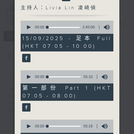
主持人：Livia Lin 凌崎偵
First Notes
0
由聆開始
電台直播
seconds
00:00
2:45:00
of
所有集數
2
15/09/2025 - 足本 Full
hours,
(HKT 07:05 - 10:00)
45
minutes,
您喜歡這個節目嗎?
0
seconds
0
簡介
GIST
seconds
00:00
55:10
of
55
第一部份 Part 1 (HKT
主持人：Livia Lin 凌崎偵
minutes,
07:05 - 08:00)
10
First Notes with Livia Lin
is your
seconds
morning, perfectly composed on
Radio 4. Tailored for the early
hours, this vibrant hub connects
0
you directly to Hong Kong’s
seconds
00:00
55:19
of
creative scene through relaxed,