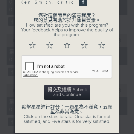
2
07/08/2026 - 足本 Full (HKT
orchestra stories, the secrets of
Ken Smith, critic
hours,
07:05 - 10:00)
their auxiliary instruments, and
44
minutes,
您對這個節目的滿意程度？
the rare repertoire that brings
59
您的意見有助於提升節目質素。
these slides and keys into the
seconds
How satisfied are you with this program?
Your feedback helps to improve the quality of
spotlight.
the program.
0
seconds
00:00
55:10
☆
☆
☆
☆
☆
of
55
第一部份 Part 1 (HKT 07:05 -
minutes,
08:00)
10
seconds
0
提交及繼續 Submit
seconds
00:00
55:20
and Continue
of
55
第二部份 Part 2 (HKT 08:05 -
minutes,
點擊星星進行評分：一顆星為不滿意，五顆
09:00)
20
星為非常滿意。
seconds
Click on the stars to rate: One star is for not
satisfied, and Five stars is for very satisfied.