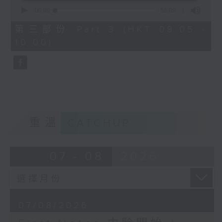
0
seconds
00:00
55:09
of
55
第三部份 Part 3 (HKT 09:05 -
minutes,
10:00)
9
seconds
重溫
CATCHUP
07 - 08
2026
07/08/2026