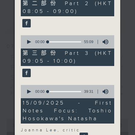
更多...
55
第二部份 Part 2 (HKT
insightful conversations with local
minutes,
08:05 - 09:00)
19
arts insiders. Whether you need
seconds
high-energy rhythms for a morning
最新
LATEST
workout or breezy playlists to
beat the summer heat, Livia
0
curates the perfect soundtrack to
seconds
00:00
55:09
07/08/2026
of
shape your day. So pour a coffee,
55
第三部份 Part 3 (HKT
tune in, and let’s start the
First Notes 由聆開始 /
minutes,
09:05 - 10:00)
9
morning together.
First Notes Focus: Of
seconds
Slides and Keys
Join Chris Coleman on First Notes
0
seconds
00:00
39:31
Focus as the HK Phil's trombone
of
section - Principal, Jarod
39
15/09/2025 - First
更多...
minutes,
Vermette, Christian Goldsmith,
Notes Focus: Toshio
31
Kevin Thompson and Aaron Albert,
seconds
Hosokawa's Natasha
0
joins Principal Clarinet Andrew
seconds
00:00
2:44:59
Simon. Discover memorable
of
Joanna Lee, critic