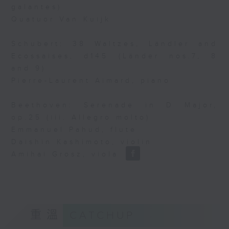
galantes)
Quatuor Van Kuijk
Schubert: 38 Waltzes, Ländler and
Ecossaises, d145 (Länder nos.7, 8
and 9)
Pierre-Laurent Aimard, piano
Beethoven: Serenade in D Major,
op.25 (iii. Allegro molto)
Emmanuel Pahud, flute
Daishin Kashimoto, violin
Amihai Grosz, viola
重溫
CATCHUP