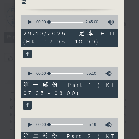
瑩
First Notes
0
seconds
00:00
2:45:00
由聆開始
電台直播
of
2
29/10/2025 - 足本 Full
hours,
所有集數
(HKT 07:05 - 10:00)
45
minutes,
0
seconds
您喜歡這個節目嗎?
0
seconds
00:00
55:10
簡介
GIST
of
55
第一部份 Part 1 (HKT
minutes,
07:05 - 08:00)
主持人：Cleo Leung 梁敏瑩
10
seconds
First Notes with Livia Lin
is your
morning, perfectly composed on
Radio 4. Tailored for the early
0
hours, this vibrant hub connects
seconds
00:00
55:19
you directly to Hong Kong’s
of
55
第二部份 Part 2 (HKT
creative scene through relaxed,