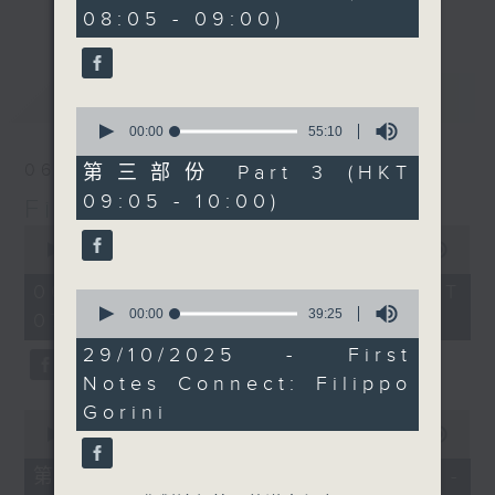
minutes,
更多...
08:05 - 09:00)
insightful conversations with local
19
seconds
arts insiders. Whether you need
high-energy rhythms for a morning
最新
LATEST
workout or breezy playlists to
0
beat the summer heat, Livia
seconds
00:00
55:10
of
curates the perfect soundtrack to
55
06/08/2026
第三部份 Part 3 (HKT
shape your day. So pour a coffee,
minutes,
09:05 - 10:00)
10
First Notes 由聆開始
tune in, and let’s start the
seconds
0
morning together.
seconds
00:00
2:44:29
of
2
06/08/2026 - 足本 Full (HKT
0
hours,
seconds
00:00
39:25
07:00 - 10:00)
44
of
minutes,
39
29/10/2025 - First
29
minutes,
seconds
Notes Connect: Filippo
25
seconds
Gorini
0
seconds
00:00
54:30
of
54
第一部份 Part 1 (HKT 07:05 -
minutes,