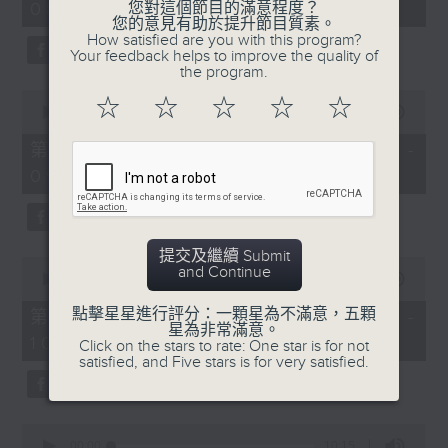
08:00)
您對這個節目的滿意程度？
30
您的意見有助於提升節目質素。
seconds
How satisfied are you with this program?
Your feedback helps to improve the quality of
the program.
0
☆
☆
☆
☆
☆
seconds
00:00
55:09
of
55
第二部份 Part 2 (HKT 08:05 -
minutes,
09:00)
9
seconds
提交及繼續 Submit
0
and Continue
seconds
00:00
55:09
of
55
點擊星星進行評分：一顆星為不滿意，五顆
第三部份 Part 3 (HKT 09:05 -
minutes,
星為非常滿意。
10:00)
9
Click on the stars to rate: One star is for not
seconds
satisfied, and Five stars is for very satisfied.
0
seconds
00:00
10:15