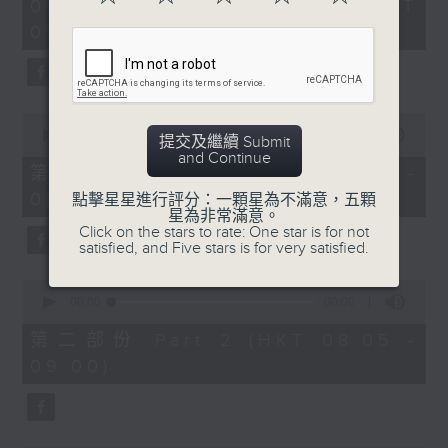
0
07/08/2026 - 足本 Full (HKT
orchestra stories, the secrets of
seconds
07:05 - 10:00)
their auxiliary instruments, and
the rare repertoire that brings
these slides and keys into the
spotlight.
0
seconds
00:00
00:00
提交及繼續 Submit
of
and Continue
0
第一部份 Part 1 (HKT 07:05 -
seconds
08:00)
點擊星星進行評分：一顆星為不滿意，五顆
星為非常滿意。
Click on the stars to rate: One star is for not
satisfied, and Five stars is for very satisfied.
0
seconds
00:00
00:00
of
0
第二部份 Part 2 (HKT 08:05 -
seconds
09:00)