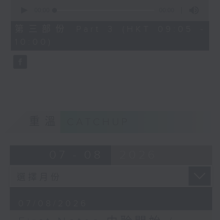
0
seconds
00:00
00:00
of
0
第三部份 Part 3 (HKT 09:05 -
seconds
10:00)
重溫
CATCHUP
07 - 08
2026
07/08/2026