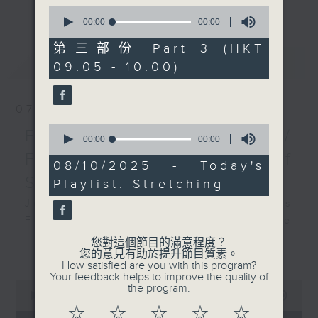
更多...
0
insightful conversations with local
seconds
00:00
00:00
arts insiders. Whether you need
of
0
high-energy rhythms for a morning
第三部份 Part 3 (HKT
seconds
最新
LATEST
workout or breezy playlists to
09:05 - 10:00)
beat the summer heat, Livia
curates the perfect soundtrack to
07/08/2026
shape your day. So pour a coffee,
0
tune in, and let’s start the
First Notes 由聆開始 /
seconds
00:00
00:00
morning together.
of
First Notes Focus: Of
0
08/10/2025 - Today's
seconds
Slides and Keys
Playlist: Stretching
Join Chris Coleman on First Notes
Focus as the HK Phil's trombone
section - Principal, Jarod
您對這個節目的滿意程度？
更多...
您的意見有助於提升節目質素。
Vermette, Christian Goldsmith,
How satisfied are you with this program?
Kevin Thompson and Aaron Albert,
Your feedback helps to improve the quality of
0
the program.
joins Principal Clarinet Andrew
seconds
00:00
00:00
Simon. Discover memorable
of
☆
☆
☆
☆
☆