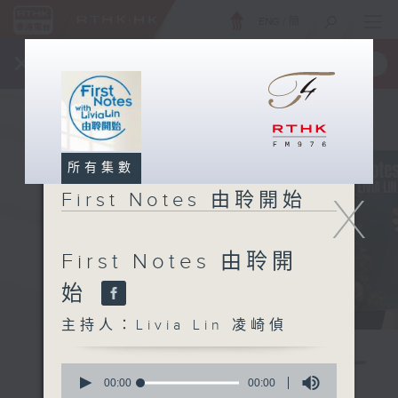
ENG
/
簡
×
全新 RTHK On The Go
取得
一手掌握 RTHK 電台、電視節目
所有集數
X
First Notes 由聆開始
First Notes 由聆開
始
主持人：Livia Lin 凌崎偵
0
seconds
00:00
00:00
of