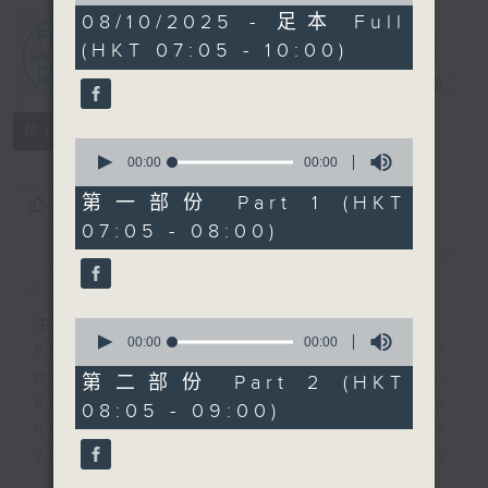
0
08/10/2025 - 足本 Full
seconds
(HKT 07:05 - 10:00)
First Notes
由聆開始
電台直播
所有集數
0
seconds
00:00
00:00
of
0
第一部份 Part 1 (HKT
您喜歡這個節目嗎?
seconds
07:05 - 08:00)
簡介
GIST
主持人：Livia Lin 凌崎偵
0
seconds
00:00
00:00
First Notes with Livia Lin
is your
of
morning, perfectly composed on
0
第二部份 Part 2 (HKT
seconds
Radio 4. Tailored for the early
08:05 - 09:00)
hours, this vibrant hub connects
you directly to Hong Kong’s
creative scene through relaxed,