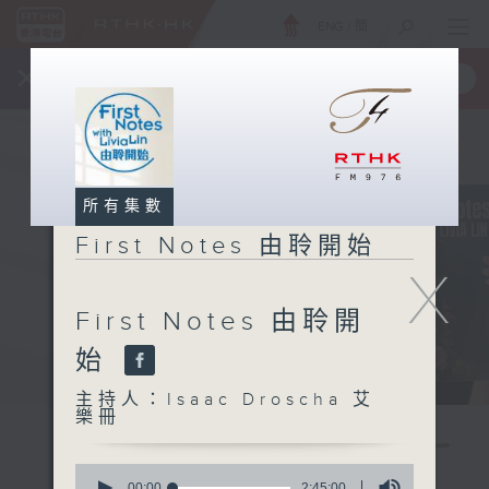
ENG
/
簡
×
全新 RTHK On The Go
取得
一手掌握 RTHK 電台、電視節目
所有集數
First Notes 由聆開始
X
First Notes 由聆開
始
主持人：Isaac Droscha 艾
樂冊
0
seconds
00:00
2:45:00