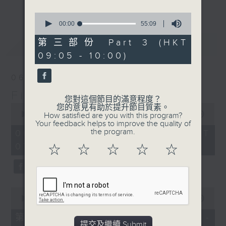
更多...
insightful conversations with local
0
arts insiders. Whether you need
seconds
00:00
55:09
of
high-energy rhythms for a morning
55
第三部份 Part 3 (HKT
最新
LATEST
workout or breezy playlists to
minutes,
09:05 - 10:00)
9
beat the summer heat, Livia
seconds
curates the perfect soundtrack to
06/08/2026
shape your day. So pour a coffee,
First Notes 由聆開始
tune in, and let’s start the
您對這個節目的滿意程度？
0
morning together.
您的意見有助於提升節目質素。
seconds
00:00
2:44:29
How satisfied are you with this program?
of
Your feedback helps to improve the quality of
2
the program.
06/08/2026 - 足本 Full (HKT
hours,
07:00 - 10:00)
44
☆
☆
☆
☆
☆
minutes,
29
seconds
0
seconds
00:00
54:30
of
54
第一部份 Part 1 (HKT 07:05 -
minutes,
提交及繼續 Submit