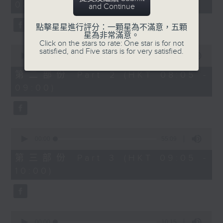
08:00)
30
and Continue
seconds
點擊星星進行評分：一顆星為不滿意，五顆
星為非常滿意。
Click on the stars to rate: One star is for not
0
satisfied, and Five stars is for very satisfied.
seconds
00:00
55:09
of
55
第二部份 Part 2 (HKT 08:05 -
minutes,
09:00)
9
seconds
0
seconds
00:00
55:09
of
55
第三部份 Part 3 (HKT 09:05 -
minutes,
10:00)
9
seconds
0
seconds
00:00
10:15