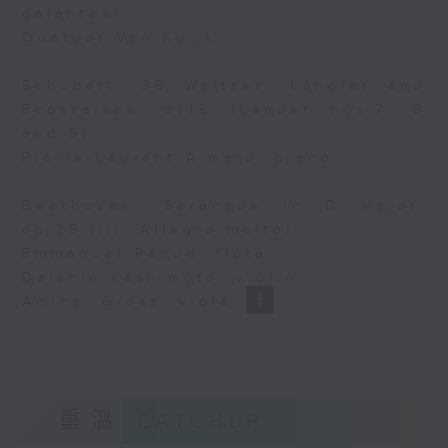
galantes)
Quatuor Van Kuijk
Schubert: 38 Waltzes, Ländler and
Ecossaises, d145 (Länder nos.7, 8
and 9)
Pierre-Laurent Aimard, piano
Beethoven: Serenade in D Major,
op.25 (iii. Allegro molto)
Emmanuel Pahud, flute
Daishin Kashimoto, violin
Amihai Grosz, viola
重溫
CATCHUP