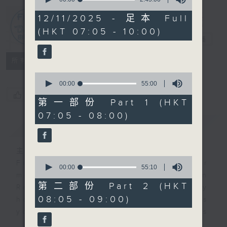
of
2
12/11/2025 - 足本 Full
hours,
First Notes
(HKT 07:05 - 10:00)
45
由聆開始
電台直播
minutes,
0
seconds
所有集數
0
seconds
00:00
55:00
of
您喜歡這個節目嗎?
55
第一部份 Part 1 (HKT
minutes,
07:05 - 08:00)
0
簡介
GIST
seconds
主持人：Isaac Droscha 艾樂冊
0
First Notes with Livia Lin
is your
seconds
00:00
55:10
morning, perfectly composed on
of
55
第二部份 Part 2 (HKT
Radio 4. Tailored for the early
minutes,
08:05 - 09:00)
hours, this vibrant hub connects
10
seconds
you directly to Hong Kong’s
creative scene through relaxed,