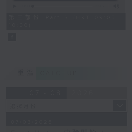
0
seconds
00:00
55:09
of
55
第三部份 Part 3 (HKT 09:05 -
minutes,
10:00)
9
seconds
重溫
CATCHUP
07 - 08
2026
07/08/2026