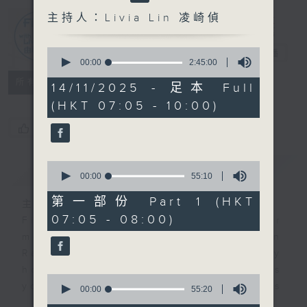
主持人：Livia Lin 凌崎偵
First Notes
0
由聆開始
電台直播
seconds
00:00
2:45:00
of
所有集數
2
14/11/2025 - 足本 Full
hours,
(HKT 07:05 - 10:00)
45
minutes,
您喜歡這個節目嗎?
0
seconds
0
簡介
GIST
seconds
00:00
55:10
of
55
第一部份 Part 1 (HKT
主持人：Livia Lin 凌崎偵
minutes,
07:05 - 08:00)
10
First Notes with Livia Lin
is your
seconds
morning, perfectly composed on
Radio 4. Tailored for the early
hours, this vibrant hub connects
0
you directly to Hong Kong’s
seconds
00:00
55:20
of
creative scene through relaxed,