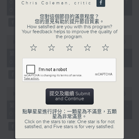
2
07/08/2026 - 足本 Full (HKT
orchestra stories, the secrets of
Chris Coleman, critic
hours,
07:05 - 10:00)
their auxiliary instruments, and
44
minutes,
您對這個節目的滿意程度？
the rare repertoire that brings
59
您的意見有助於提升節目質素。
these slides and keys into the
seconds
How satisfied are you with this program?
Your feedback helps to improve the quality of
spotlight.
the program.
0
seconds
00:00
55:10
☆
☆
☆
☆
☆
of
55
第一部份 Part 1 (HKT 07:05 -
minutes,
08:00)
10
seconds
0
提交及繼續 Submit
seconds
00:00
55:20
and Continue
of
55
第二部份 Part 2 (HKT 08:05 -
minutes,
點擊星星進行評分：一顆星為不滿意，五顆
09:00)
20
星為非常滿意。
seconds
Click on the stars to rate: One star is for not
satisfied, and Five stars is for very satisfied.