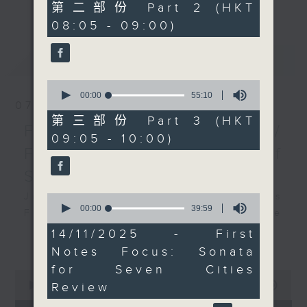
更多...
55
第二部份 Part 2 (HKT
insightful conversations with local
minutes,
08:05 - 09:00)
20
arts insiders. Whether you need
seconds
high-energy rhythms for a morning
最新
LATEST
workout or breezy playlists to
beat the summer heat, Livia
0
curates the perfect soundtrack to
seconds
00:00
55:10
07/08/2026
of
shape your day. So pour a coffee,
55
第三部份 Part 3 (HKT
tune in, and let’s start the
First Notes 由聆開始 /
minutes,
09:05 - 10:00)
10
morning together.
First Notes Focus: Of
seconds
Slides and Keys
Join Chris Coleman on First Notes
0
seconds
00:00
39:59
Focus as the HK Phil's trombone
of
section - Principal, Jarod
39
14/11/2025 - First
更多...
minutes,
Vermette, Christian Goldsmith,
Notes Focus: Sonata
59
Kevin Thompson and Aaron Albert,
seconds
for Seven Cities
0
joins Principal Clarinet Andrew
seconds
00:00
2:44:59
Review
Simon. Discover memorable
of