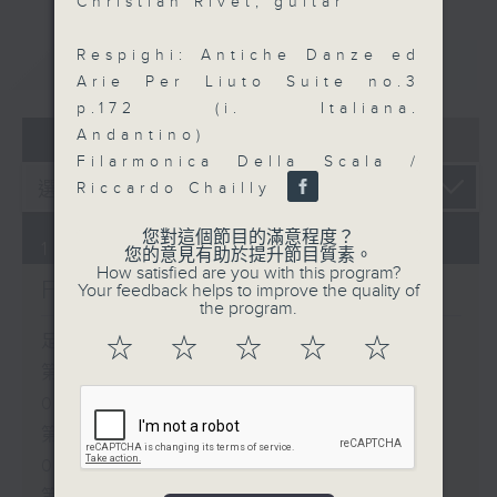
Christian Rivet, guitar
Respighi: Antiche Danze ed
重溫
CATCHUP
Arie Per Liuto Suite no.3
p.172 (i. Italiana.
07 - 08
2026
Andantino)
Filarmonica Della Scala /
Riccardo Chailly
您對這個節目的滿意程度？
10/08/2026
您的意見有助於提升節目質素。
How satisfied are you with this program?
First Notes 由聆開始
Your feedback helps to improve the quality of
the program.
足本 Full (HKT 07:05 - 10:00)
☆
☆
☆
☆
☆
第一部份 Part 1 (HKT 07:05 -
08:00)
第二部份 Part 2 (HKT 08:05 -
09:00)