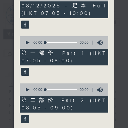
0
08/12/2025 - 足本 Full
seconds
(HKT 07:05 - 10:00)
First Notes
由聆開始
電台直播
所有集數
0
seconds
00:00
00:00
of
0
第一部份 Part 1 (HKT
您喜歡這個節目嗎?
seconds
07:05 - 08:00)
簡介
GIST
主持人：Livia Lin 凌崎偵
0
seconds
00:00
00:00
First Notes with Livia Lin
is your
of
morning, perfectly composed on
0
第二部份 Part 2 (HKT
seconds
Radio 4. Tailored for the early
08:05 - 09:00)
hours, this vibrant hub connects
you directly to Hong Kong’s
creative scene through relaxed,