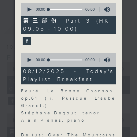
更多...
0
insightful conversations with local
seconds
00:00
00:00
arts insiders. Whether you need
of
0
high-energy rhythms for a morning
第三部份 Part 3 (HKT
seconds
最新
LATEST
workout or breezy playlists to
09:05 - 10:00)
beat the summer heat, Livia
curates the perfect soundtrack to
10/08/2026
shape your day. So pour a coffee,
0
First Notes 由聆開始
tune in, and let’s start the
seconds
00:00
00:00
0
morning together.
of
seconds
00:00
00:00
0
08/12/2025 - Today's
of
seconds
Playlist: Breakfast
0
10/08/2026 - 足本 Full (HKT
seconds
07:05 - 10:00)
Fauré: La Bonne Chanson,
op.61 (ii. Puisque L'aube
Grandit)
Stéphane Degout, tenor
0
seconds
00:00
00:00
Alain Planès, piano
of
0
第一部份 Part 1 (HKT 07:05 -
seconds
Delius: Over The Mountains