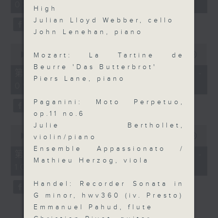
08:00)
High
Julian Lloyd Webber, cello
John Lenehan, piano
0
seconds
00:00
00:00
Mozart: La Tartine de
of
Beurre 'Das Butterbrot'
0
第二部份 Part 2 (HKT 08:05 -
seconds
Piers Lane, piano
09:00)
Paganini: Moto Perpetuo,
op.11 no.6
Julie Berthollet,
0
seconds
00:00
00:00
violin/piano
of
Ensemble Appassionato /
0
第三部份 Part 3 (HKT 09:05 -
seconds
Mathieu Herzog, viola
10:00)
Handel: Recorder Sonata in
G minor, hwv360 (iv. Presto)
Emmanuel Pahud, flute