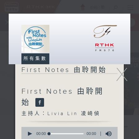
ENG
/
簡
×
全新 RTHK On The Go
取得
一手掌握 RTHK 電台、電視節目
所有集數
X
First Notes 由聆開始
First Notes 由聆開
始
主持人：Livia Lin 凌崎偵
0
seconds
00:00
00:00
of