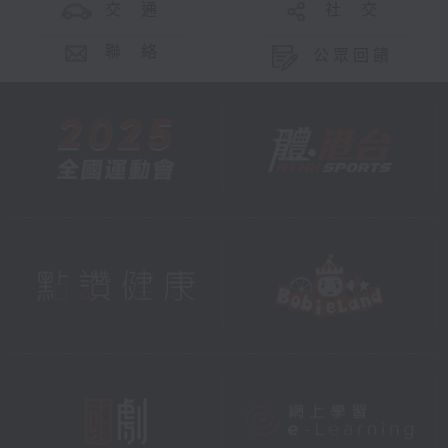
交 通
社 交
聯 絡
公眾回饋