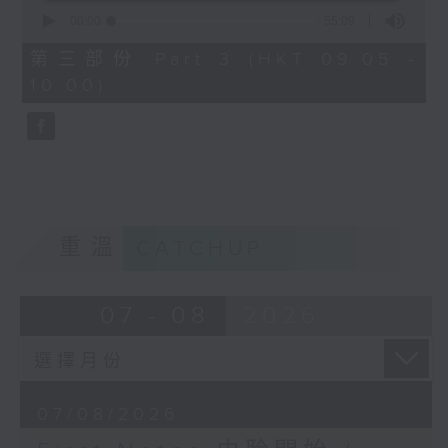
0
seconds
00:00
55:09
of
55
第三部份 Part 3 (HKT 09:05 -
minutes,
10:00)
9
seconds
重溫
CATCHUP
07 - 08
2026
07/08/2026