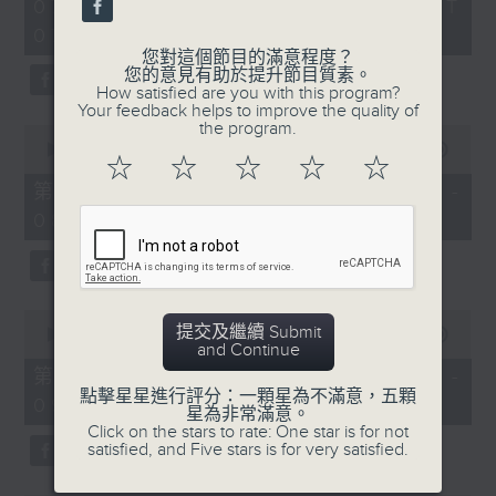
2
07/08/2026 - 足本 Full (HKT
orchestra stories, the secrets of
hours,
07:05 - 10:00)
their auxiliary instruments, and
44
minutes,
您對這個節目的滿意程度？
the rare repertoire that brings
59
您的意見有助於提升節目質素。
these slides and keys into the
seconds
How satisfied are you with this program?
Your feedback helps to improve the quality of
spotlight.
the program.
0
seconds
00:00
55:10
☆
☆
☆
☆
☆
of
55
第一部份 Part 1 (HKT 07:05 -
minutes,
08:00)
10
seconds
0
提交及繼續 Submit
seconds
00:00
55:20
and Continue
of
55
第二部份 Part 2 (HKT 08:05 -
minutes,
點擊星星進行評分：一顆星為不滿意，五顆
09:00)
20
星為非常滿意。
seconds
Click on the stars to rate: One star is for not
satisfied, and Five stars is for very satisfied.