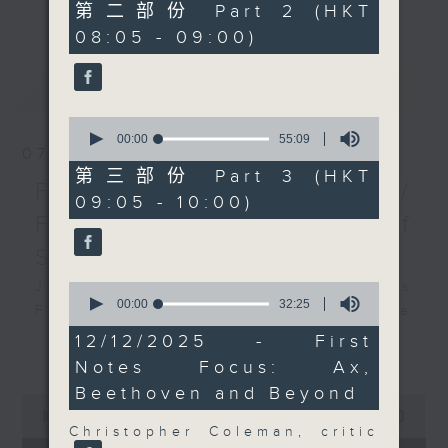
更多...
55
第二部份 Part 2 (HKT
insightful conversations with local
minutes,
08:05 - 09:00)
19
arts insiders. Whether you need
seconds
high-energy rhythms for a morning
最新
LATEST
workout or breezy playlists to
beat the summer heat, Livia
0
curates the perfect soundtrack to
seconds
00:00
55:09
07/08/2026
of
shape your day. So pour a coffee,
55
第三部份 Part 3 (HKT
tune in, and let’s start the
First Notes 由聆開始 /
minutes,
09:05 - 10:00)
9
morning together.
First Notes Focus: Of
seconds
Slides and Keys
Join Chris Coleman on First Notes
0
seconds
00:00
32:25
Focus as the HK Phil's trombone
of
section - Principal, Jarod
32
12/12/2025 - First
更多...
minutes,
Vermette, Christian Goldsmith,
Notes Focus: Ax,
25
Kevin Thompson and Aaron Albert,
seconds
Beethoven and Beyond
0
joins Principal Clarinet Andrew
seconds
00:00
2:44:59
Simon. Discover memorable
of
Christopher Coleman, critic