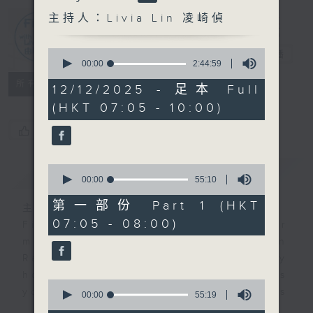
主持人：Livia Lin 凌崎偵
First Notes
0
由聆開始
電台直播
seconds
00:00
2:44:59
of
所有集數
2
12/12/2025 - 足本 Full
hours,
(HKT 07:05 - 10:00)
44
minutes,
您喜歡這個節目嗎?
59
seconds
0
簡介
GIST
seconds
00:00
55:10
of
55
第一部份 Part 1 (HKT
主持人：Livia Lin 凌崎偵
minutes,
07:05 - 08:00)
10
First Notes with Livia Lin
is your
seconds
morning, perfectly composed on
Radio 4. Tailored for the early
hours, this vibrant hub connects
0
you directly to Hong Kong’s
seconds
00:00
55:19
of
creative scene through relaxed,