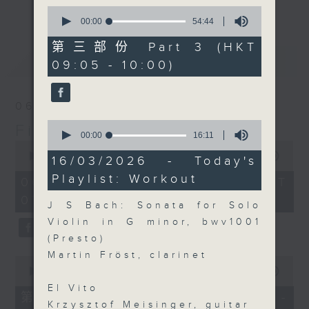
更多...
0
insightful conversations with local
seconds
00:00
54:44
arts insiders. Whether you need
of
54
high-energy rhythms for a morning
第三部份 Part 3 (HKT
minutes,
最新
LATEST
workout or breezy playlists to
09:05 - 10:00)
44
seconds
beat the summer heat, Livia
curates the perfect soundtrack to
06/08/2026
shape your day. So pour a coffee,
0
First Notes 由聆開始
tune in, and let’s start the
seconds
00:00
16:11
0
morning together.
of
seconds
00:00
2:44:29
16
16/03/2026 - Today's
of
minutes,
Playlist: Workout
2
11
06/08/2026 - 足本 Full (HKT
hours,
seconds
07:00 - 10:00)
44
J S Bach: Sonata for Solo
minutes,
29
Violin in G minor, bwv1001
seconds
(Presto)
Martin Fröst, clarinet
0
seconds
00:00
54:30
of
El Vito
54
第一部份 Part 1 (HKT 07:05 -
minutes,
Krzysztof Meisinger, guitar