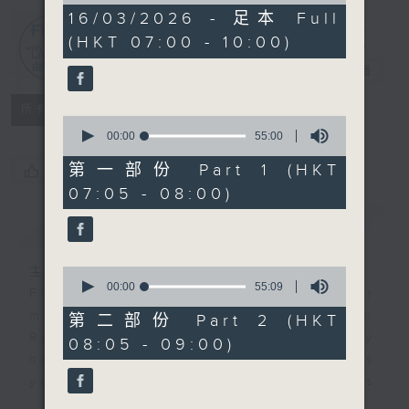
2
16/03/2026 - 足本 Full
hours,
(HKT 07:00 - 10:00)
44
First Notes
minutes,
由聆開始
電台直播
35
seconds
所有集數
0
seconds
00:00
55:00
of
55
第一部份 Part 1 (HKT
您喜歡這個節目嗎?
minutes,
07:05 - 08:00)
0
seconds
簡介
GIST
主持人：Livia Lin 凌崎偵
0
seconds
00:00
55:09
First Notes with Livia Lin
is your
of
morning, perfectly composed on
55
第二部份 Part 2 (HKT
minutes,
Radio 4. Tailored for the early
08:05 - 09:00)
9
hours, this vibrant hub connects
seconds
you directly to Hong Kong’s
creative scene through relaxed,