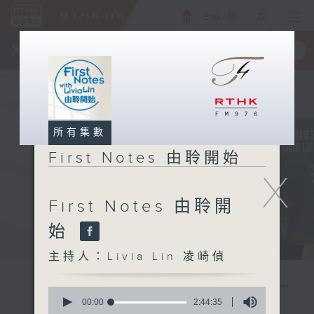
ENG
/
簡
×
全新 RTHK On The Go
取得
一手掌握 RTHK 電台、電視節目
所有集數
First Notes 由聆開始
X
First Notes 由聆開
始
主持人：Livia Lin 凌崎偵
0
seconds
00:00
2:44:35
of