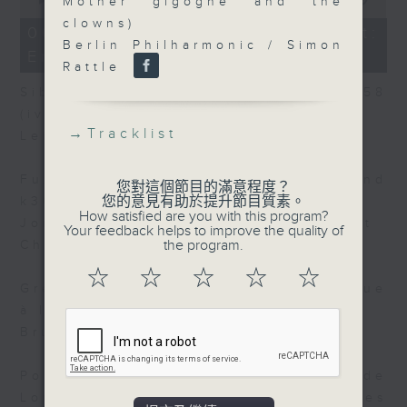
Mother gigogne and the
of
clowns)
10
06/08/2026 - Today's Playlist:
minutes,
Berlin Philharmonic / Simon
Energy Booster
15
Rattle
seconds
Sibelius: 10 Pieces for Piano, op.58
(iv. Der hirt)
→
Tracklist
Leif Ove Andsnes, piano
Fux / Jones: Sonata (from k347 And
您對這個節目的滿意程度？
您的意見有助於提升節目質素。
k367) (ii. Allegro)
How satisfied are you with this program?
Jonathan Freeman-Attwood, trumpet
Your feedback helps to improve the quality of
the program.
Chiyan Wong, piano
☆
☆
☆
☆
☆
Grenerin: Suite in G Minor (iv. Gigue
à la manière angloise)
Bruno Helstroffer, baroque guitar
Poulenc / Masson (arr): 2 Poèmes de
Louis Aragon, fp122 (ii. Fêtes