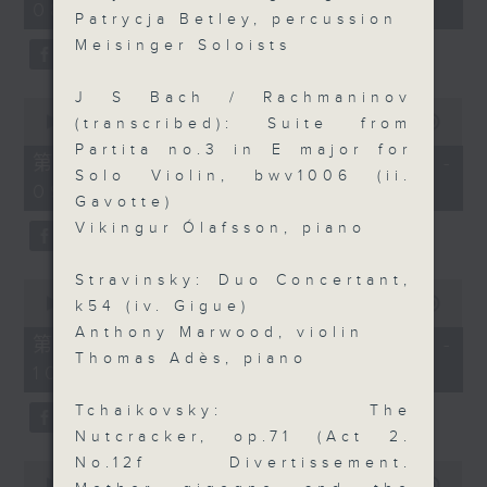
08:00)
30
Patrycja Betley, percussion
seconds
Meisinger Soloists
J S Bach / Rachmaninov
0
seconds
00:00
55:09
(transcribed): Suite from
of
Partita no.3 in E major for
55
第二部份 Part 2 (HKT 08:05 -
minutes,
Solo Violin, bwv1006 (ii.
09:00)
9
Gavotte)
seconds
Vikingur Ólafsson, piano
Stravinsky: Duo Concertant,
0
seconds
00:00
55:09
k54 (iv. Gigue)
of
Anthony Marwood, violin
55
第三部份 Part 3 (HKT 09:05 -
minutes,
Thomas Adès, piano
10:00)
9
seconds
Tchaikovsky: The
Nutcracker, op.71 (Act 2.
No.12f Divertissement.
0
seconds
00:00
10:15