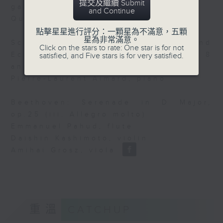
提交及繼續 Submit
galantes)
and Continue
Quatuor Van Kuijk
點擊星星進行評分：一顆星為不滿意，五顆
星為非常滿意。
Schubert: 38 Waltzes, Ländler and
Click on the stars to rate: One star is for not
Ecossaises, d145 (Länder nos.7, 8
satisfied, and Five stars is for very satisfied.
and 9)
Pierre-Laurent Aimard, piano
Beethoven: Serenade in D Major,
op.25 (iii. Allegro molto)
Emmanuel Pahud, flute
Daishin Kashimoto, violin
Amihai Grosz, viola
重溫
CATCHUP