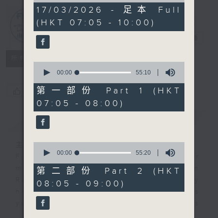
2
17/03/2026 - 足本 Full
hours,
(HKT 07:05 - 10:00)
45
First Notes
minutes,
由聆開始
電台直播
0
seconds
所有集數
0
seconds
00:00
55:10
of
55
第一部份 Part 1 (HKT
您喜歡這個節目嗎?
minutes,
07:05 - 08:00)
10
seconds
簡介
GIST
主持人：Livia Lin 凌崎偵
0
seconds
00:00
55:20
First Notes with Livia Lin
is your
of
morning, perfectly composed on
55
第二部份 Part 2 (HKT
minutes,
Radio 4. Tailored for the early
08:05 - 09:00)
20
hours, this vibrant hub connects
seconds
you directly to Hong Kong’s
creative scene through relaxed,