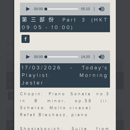
更多...
0
insightful conversations with local
seconds
00:00
55:10
arts insiders. Whether you need
of
55
high-energy rhythms for a morning
第三部份 Part 3 (HKT
minutes,
最新
LATEST
workout or breezy playlists to
09:05 - 10:00)
10
seconds
beat the summer heat, Livia
curates the perfect soundtrack to
06/08/2026
shape your day. So pour a coffee,
0
First Notes 由聆開始
tune in, and let’s start the
seconds
00:00
14:20
0
morning together.
of
seconds
00:00
2:44:29
14
17/03/2026 - Today's
of
minutes,
Playlist: Morning
2
20
06/08/2026 - 足本 Full (HKT
hours,
seconds
Jester
07:00 - 10:00)
44
minutes,
29
Chopin: Piano Sonata no.3
seconds
in B minor, op.58 (ii.
Scherzo. Molto vivace)
0
seconds
00:00
54:30
Rafał Blechacz, piano
of
54
第一部份 Part 1 (HKT 07:05 -
minutes,
Shostakovich: Suite from