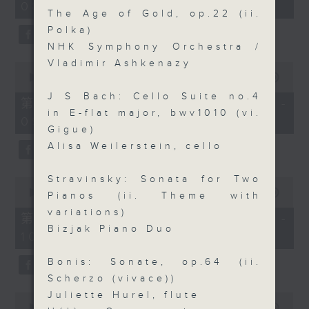
08:00)
30
The Age of Gold, op.22 (ii.
seconds
Polka)
NHK Symphony Orchestra /
Vladimir Ashkenazy
0
seconds
00:00
55:09
of
J S Bach: Cello Suite no.4
55
第二部份 Part 2 (HKT 08:05 -
minutes,
in E-flat major, bwv1010 (vi.
09:00)
9
Gigue)
seconds
Alisa Weilerstein, cello
Stravinsky: Sonata for Two
0
seconds
00:00
55:09
Pianos (ii. Theme with
of
variations)
55
第三部份 Part 3 (HKT 09:05 -
minutes,
Bizjak Piano Duo
10:00)
9
seconds
Bonis: Sonate, op.64 (ii.
Scherzo (vivace))
Juliette Hurel, flute
0
seconds
00:00
10:15