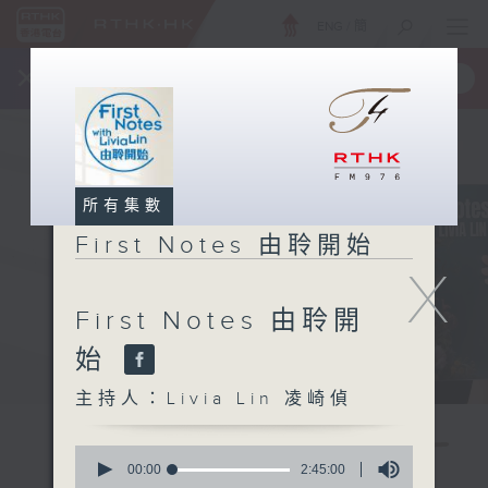
ENG
/
簡
×
全新 RTHK On The Go
取得
一手掌握 RTHK 電台、電視節目
所有集數
First Notes 由聆開始
X
First Notes 由聆開
始
主持人：Livia Lin 凌崎偵
0
seconds
00:00
2:45:00
of