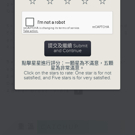
☆
☆
☆
☆
☆
galantes)
Quatuor Van Kuijk
Schubert: 38 Waltzes, Ländler and
Ecossaises, d145 (Länder nos.7, 8
and 9)
提交及繼續 Submit
Pierre-Laurent Aimard, piano
and Continue
Beethoven: Serenade in D Major,
點擊星星進行評分：一顆星為不滿意，五顆
星為非常滿意。
op.25 (iii. Allegro molto)
Click on the stars to rate: One star is for not
Emmanuel Pahud, flute
satisfied, and Five stars is for very satisfied.
Daishin Kashimoto, violin
Amihai Grosz, viola
重溫
CATCHUP