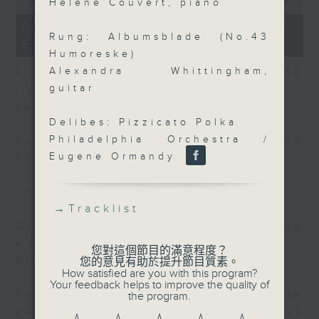
Hélène Couvert, piano
of
10
06/08/2026 - Today's Playlist:
minutes,
Rung: Albumsblade (No.43
Energy Booster
15
Humoreske)
seconds
Alexandra Whittingham,
Sibelius: 10 Pieces for Piano, op.58
guitar
(iv. Der hirt)
Leif Ove Andsnes, piano
Delibes: Pizzicato Polka
Philadelphia Orchestra /
Fux / Jones: Sonata (from k347 And
Eugene Ormandy
k367) (ii. Allegro)
Jonathan Freeman-Attwood, trumpet
Chiyan Wong, piano
→
Tracklist
Grenerin: Suite in G Minor (iv. Gigue
à la manière angloise)
您對這個節目的滿意程度？
Bruno Helstroffer, baroque guitar
您的意見有助於提升節目質素。
How satisfied are you with this program?
Your feedback helps to improve the quality of
Poulenc / Masson (arr): 2 Poèmes de
the program.
Louis Aragon, fp122 (ii. Fêtes