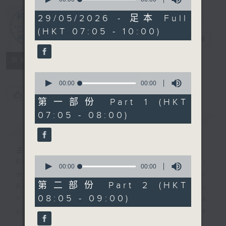
of
0
29/05/2026 - 足本 Full
seconds
First Notes
(HKT 07:05 - 10:00)
由聆開始
電台直播
所有集數
0
seconds
00:00
00:00
of
您喜歡這個節目嗎?
0
第一部份 Part 1 (HKT
seconds
07:05 - 08:00)
簡介
GIST
主持人：Isaac Droscha 艾樂冊
0
First Notes with Livia Lin
is your
seconds
00:00
00:00
morning, perfectly composed on
of
0
第二部份 Part 2 (HKT
Radio 4. Tailored for the early
seconds
08:05 - 09:00)
hours, this vibrant hub connects
you directly to Hong Kong’s
creative scene through relaxed,