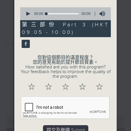
更多...
insightful conversations with local
0
arts insiders. Whether you need
seconds
00:00
00:00
of
high-energy rhythms for a morning
0
第三部份 Part 3 (HKT
最新
LATEST
workout or breezy playlists to
seconds
09:05 - 10:00)
beat the summer heat, Livia
curates the perfect soundtrack to
07/08/2026
shape your day. So pour a coffee,
tune in, and let’s start the
First Notes 由聆開始 /
您對這個節目的滿意程度？
morning together.
您的意見有助於提升節目質素。
First Notes Focus: Of
How satisfied are you with this program?
Your feedback helps to improve the quality of
Slides and Keys
the program.
Join Chris Coleman on First Notes
☆
☆
☆
☆
☆
Focus as the HK Phil's trombone
section - Principal, Jarod
更多...
Vermette, Christian Goldsmith,
Kevin Thompson and Aaron Albert,
0
joins Principal Clarinet Andrew
seconds
00:00
2:44:59
Simon. Discover memorable
of
提交及繼續 Submit