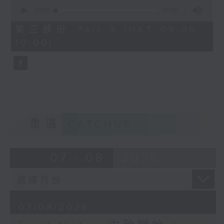
0
seconds
00:00
55:09
of
55
第三部份 Part 3 (HKT 09:05 -
minutes,
10:00)
9
seconds
重溫
CATCHUP
07 - 08
2026
07/08/2026