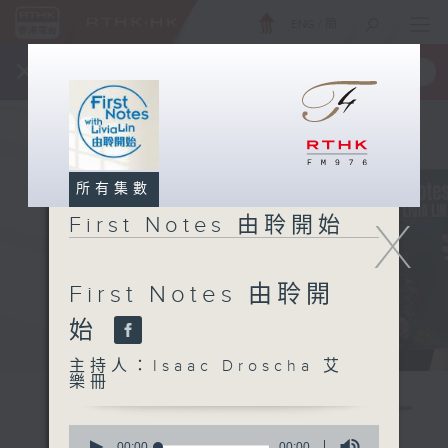
ENG
/
簡
×
全新 RTHK On The Go
取得
一手掌握 RTHK 電台、電視節目
所有集數
X
First Notes 由聆開始
First Notes 由聆開
始
主持人：Isaac Droscha 艾
樂冊
0
seconds
00:00
00:00