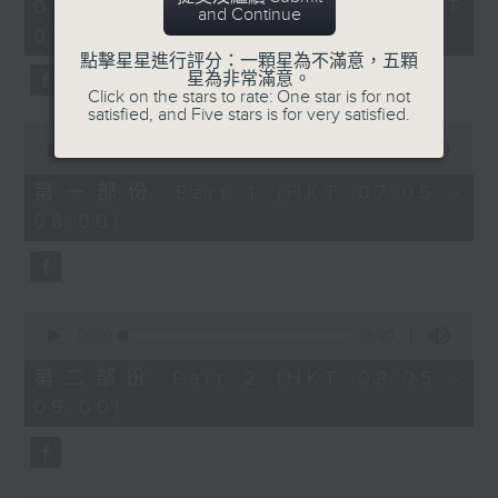
2
07/08/2026 - 足本 Full (HKT
orchestra stories, the secrets of
and Continue
hours,
07:05 - 10:00)
their auxiliary instruments, and
44
minutes,
點擊星星進行評分：一顆星為不滿意，五顆
the rare repertoire that brings
59
星為非常滿意。
these slides and keys into the
seconds
Click on the stars to rate: One star is for not
satisfied, and Five stars is for very satisfied.
spotlight.
0
seconds
00:00
55:10
of
55
第一部份 Part 1 (HKT 07:05 -
minutes,
08:00)
10
seconds
0
seconds
00:00
55:20
of
55
第二部份 Part 2 (HKT 08:05 -
minutes,
09:00)
20
seconds