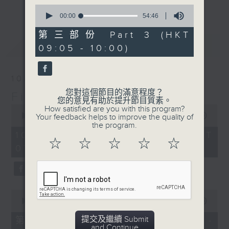
更多...
0
insightful conversations with local
seconds
00:00
54:46
arts insiders. Whether you need
of
54
high-energy rhythms for a morning
第三部份 Part 3 (HKT
minutes,
最新
LATEST
workout or breezy playlists to
09:05 - 10:00)
46
seconds
beat the summer heat, Livia
curates the perfect soundtrack to
10/08/2026
shape your day. So pour a coffee,
您對這個節目的滿意程度？
First Notes 由聆開始
tune in, and let’s start the
您的意見有助於提升節目質素。
0
morning together.
How satisfied are you with this program?
seconds
00:00
2:45:00
Your feedback helps to improve the quality of
of
the program.
2
10/08/2026 - 足本 Full (HKT
hours,
☆
☆
☆
☆
☆
07:05 - 10:00)
45
minutes,
0
seconds
0
seconds
00:00
55:10
of
55
提交及繼續 Submit
第一部份 Part 1 (HKT 07:05 -
minutes,
and Continue