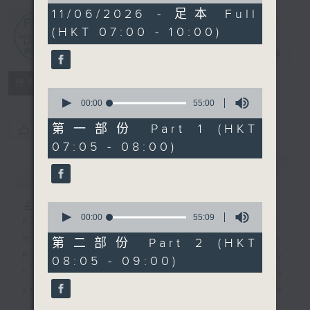
2
11/06/2026 - 足本 Full
hours,
(HKT 07:00 - 10:00)
44
First Notes
minutes,
由聆開始
電台直播
36
seconds
所有集數
0
seconds
00:00
55:00
of
55
第一部份 Part 1 (HKT
您喜歡這個節目嗎?
minutes,
07:05 - 08:00)
0
seconds
簡介
GIST
主持人：Livia Lin 凌崎偵
0
seconds
00:00
55:09
First Notes with Livia Lin
is your
of
morning, perfectly composed on
55
第二部份 Part 2 (HKT
minutes,
Radio 4. Tailored for the early
08:05 - 09:00)
9
hours, this vibrant hub connects
seconds
you directly to Hong Kong’s
creative scene through relaxed,