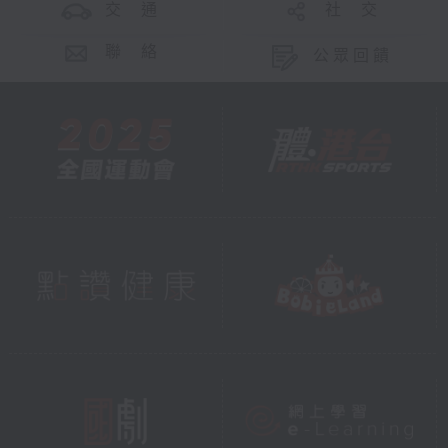
交 通
社 交
聯 絡
公眾回饋