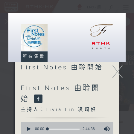
ENG
/
簡
×
全新 RTHK On The Go
取得
一手掌握 RTHK 電台、電視節目
所有集數
X
First Notes 由聆開始
First Notes 由聆開
始
主持人：Livia Lin 凌崎偵
0
seconds
00:00
2:44:36
of