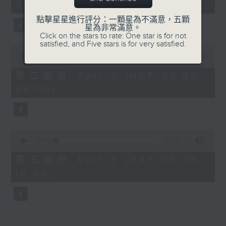
08:00)
10
seconds
點擊星星進行評分：一顆星為不滿意，五顆
星為非常滿意。
Click on the stars to rate: One star is for not
satisfied, and Five stars is for very satisfied.
0
seconds
00:00
55:19
of
55
第二部份 Part 2 (HKT 08:05 -
minutes,
09:00)
19
seconds
0
seconds
00:00
55:10
of
55
第三部份 Part 3 (HKT 09:05 -
minutes,
10:00)
10
seconds