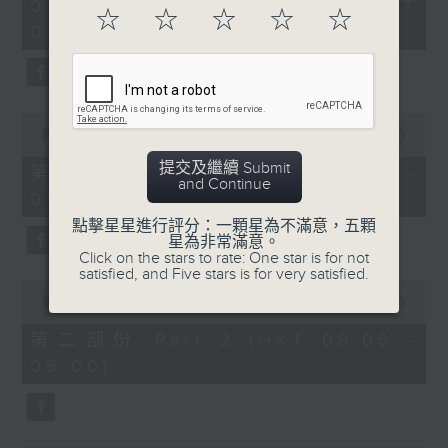
2
07/08/2026 - 足本 Full (HKT
orchestra stories, the secrets of
☆
☆
☆
☆
☆
hours,
07:05 - 10:00)
their auxiliary instruments, and
44
minutes,
the rare repertoire that brings
59
these slides and keys into the
seconds
spotlight.
0
seconds
00:00
55:10
of
55
提交及繼續 Submit
第一部份 Part 1 (HKT 07:05 -
minutes,
and Continue
08:00)
10
seconds
點擊星星進行評分：一顆星為不滿意，五顆
星為非常滿意。
Click on the stars to rate: One star is for not
satisfied, and Five stars is for very satisfied.
0
seconds
00:00
55:20
of
55
第二部份 Part 2 (HKT 08:05 -
minutes,
09:00)
20
seconds