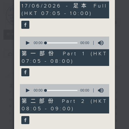
0
17/06/2026 - 足本 Full
seconds
(HKT 07:05 - 10:00)
First Notes
由聆開始
電台直播
所有集數
0
seconds
00:00
00:00
of
0
第一部份 Part 1 (HKT
您喜歡這個節目嗎?
seconds
07:05 - 08:00)
簡介
GIST
主持人：Livia Lin 凌崎偵
0
seconds
00:00
00:00
First Notes with Livia Lin
is your
of
morning, perfectly composed on
0
第二部份 Part 2 (HKT
seconds
Radio 4. Tailored for the early
08:05 - 09:00)
hours, this vibrant hub connects
you directly to Hong Kong’s
creative scene through relaxed,