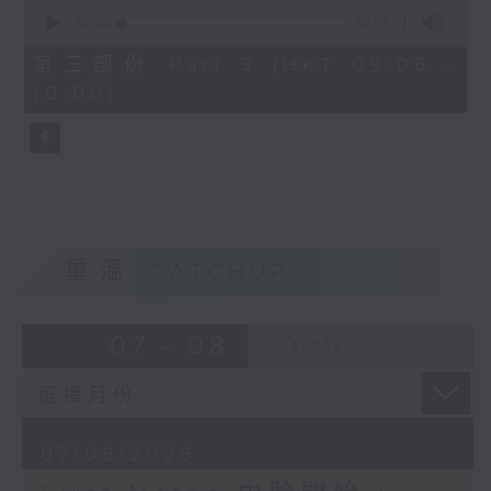
0
seconds
00:00
55:09
of
55
第三部份 Part 3 (HKT 09:05 -
minutes,
10:00)
9
seconds
重溫
CATCHUP
07 - 08
2026
07/08/2026