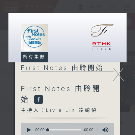
ENG
/
簡
×
全新 RTHK On The Go
取得
一手掌握 RTHK 電台、電視節目
所有集數
X
First Notes 由聆開始
First Notes 由聆開
始
主持人：Livia Lin 凌崎偵
0
seconds
00:00
00:00
of