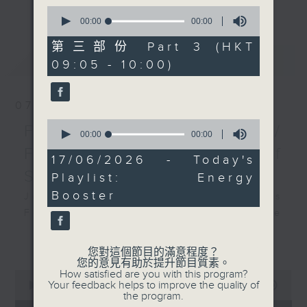
更多...
0
insightful conversations with local
seconds
00:00
00:00
arts insiders. Whether you need
of
0
high-energy rhythms for a morning
第三部份 Part 3 (HKT
seconds
最新
LATEST
workout or breezy playlists to
09:05 - 10:00)
beat the summer heat, Livia
curates the perfect soundtrack to
07/08/2026
shape your day. So pour a coffee,
0
tune in, and let’s start the
First Notes 由聆開始 /
seconds
00:00
00:00
morning together.
of
First Notes Focus: Of
0
17/06/2026 - Today's
seconds
Slides and Keys
Playlist: Energy
Booster
Join Chris Coleman on First Notes
Focus as the HK Phil's trombone
section - Principal, Jarod
更多...
Vermette, Christian Goldsmith,
您對這個節目的滿意程度？
Kevin Thompson and Aaron Albert,
您的意見有助於提升節目質素。
How satisfied are you with this program?
0
joins Principal Clarinet Andrew
Your feedback helps to improve the quality of
seconds
00:00
2:44:59
Simon. Discover memorable
the program.
of