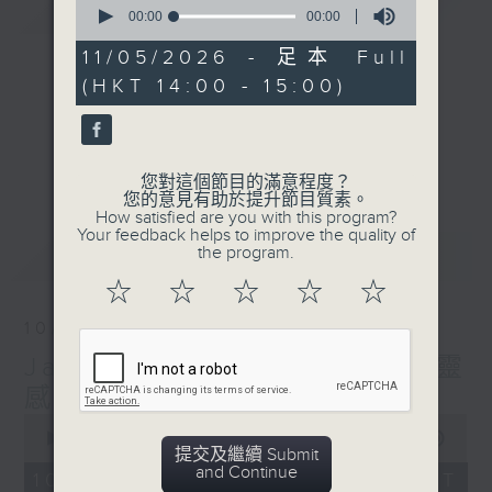
簡介
GIST
seconds
00:00
00:00
of
0
11/05/2026 - 足本 Full
seconds
(HKT 14:00 - 15:00)
您對這個節目的滿意程度？
您的意見有助於提升節目質素。
How satisfied are you with this program?
Your feedback helps to improve the quality of
最新
the program.
LATEST
☆
☆
☆
☆
☆
10/08/2026
Jazzing Up (Repeat) 爵士靈
感（重播）
0
seconds
00:00
00:00
提交及繼續 Submit
of
and Continue
0
10/08/2026 - 足本 Full (HKT
seconds