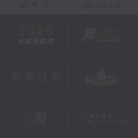
聯 絡
公眾回饋