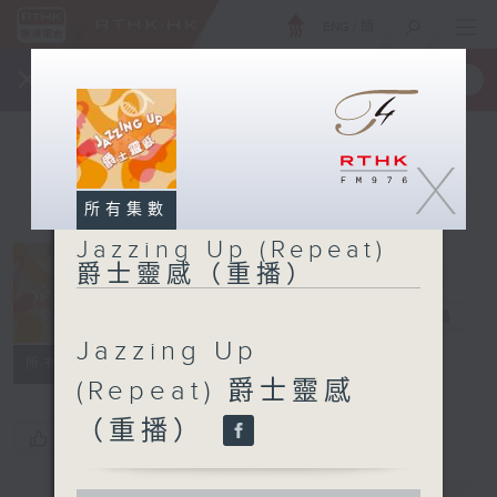
ENG
/
簡
×
全新 RTHK On The Go
取得
一手掌握 RTHK 電台、電視節目
X
所有集數
Jazzing Up (Repeat)
Jazzing Up
爵士靈感（重播）
(Repeat) 爵士
靈感（重播）
電台直播
Jazzing Up
所有集數
(Repeat) 爵士靈感
（重播）
您喜歡這個節目嗎?
0