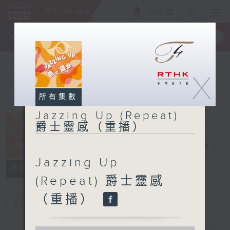
ENG
/
簡
×
全新 RTHK On The Go
取得
一手掌握 RTHK 電台、電視節目
X
所有集數
Jazzing Up (Repeat)
Jazzing Up
爵士靈感（重播）
(Repeat) 爵士
靈感（重播）
電台直播
Jazzing Up
所有集數
(Repeat) 爵士靈感
（重播）
您喜歡這個節目嗎?
0