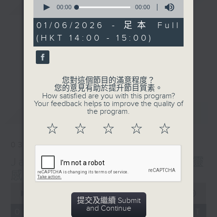
簡介
GIST
seconds
00:00
00:00
of
0
01/06/2026 - 足本 Full
seconds
(HKT 14:00 - 15:00)
您對這個節目的滿意程度？
您的意見有助於提升節目質素。
How satisfied are you with this program?
Your feedback helps to improve the quality of
最新
the program.
LATEST
☆
☆
☆
☆
☆
03/08/2026
Jazzing Up (Repeat) 爵士靈
感（重播）
0
seconds
00:00
1:00:00
提交及繼續 Submit
of
and Continue
1
03/08/2026 - 足本 Full (HKT
hour,