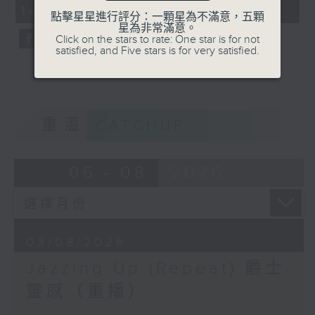
14:00 - 15:00)
0
點擊星星進行評分：一顆星為不滿意，五顆
seconds
星為非常滿意。
Click on the stars to rate: One star is for not
satisfied, and Five stars is for very satisfied.
重溫
CATCHUP
06 - 08
2026
03/08/2026
Jazzing Up (Repeat) 爵士
靈感（重播）