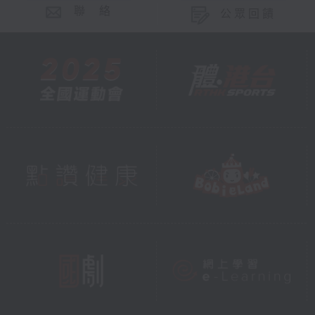
聯 絡
公眾回饋