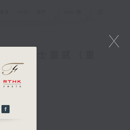
重溫
APPS
我們
ENG
/
簡
X
Repeat) 爵士靈感（重