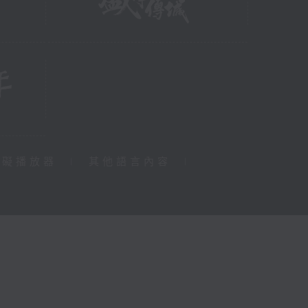
障礙播放器
|
其他語言內容
|