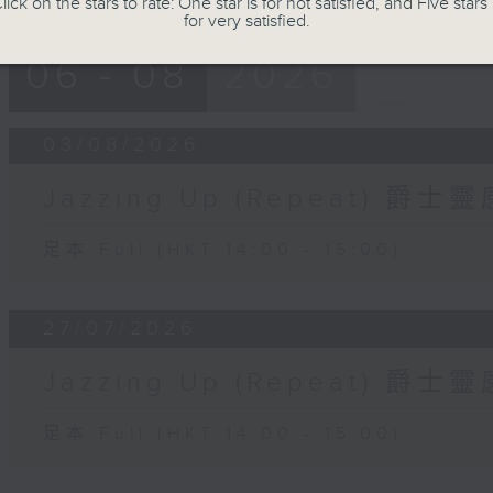
lick on the stars to rate: One star is for not satisfied, and Five stars 
for very satisfied.
06 - 08
2026
03/08/2026
Jazzing Up (Repeat) 爵
足本 Full (HKT 14:00 - 15:00)
27/07/2026
Jazzing Up (Repeat) 爵
足本 Full (HKT 14:00 - 15:00)