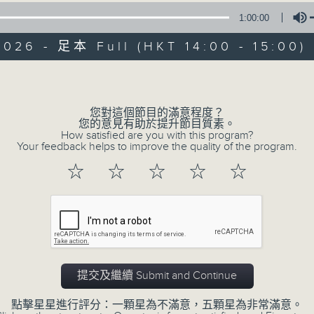
1:00:00
026 - 足本 Full (HKT 14:00 - 15:00)
Volume
您對這個節目的滿意程度？
您的意見有助於提升節目質素。
03/08/2026
How satisfied are you with this program?
Your feedback helps to improve the quality of the program.
Jazzing Up (Repeat) 爵士
☆
☆
☆
☆
☆
0
seconds
00:00
of
1
03/08/2026 - 足本 Full (HKT 14:00 
hour,
0
seconds
Volume
90%
提交及繼續 Submit and Continue
點擊星星進行評分：一顆星為不滿意，五顆星為非常滿意。