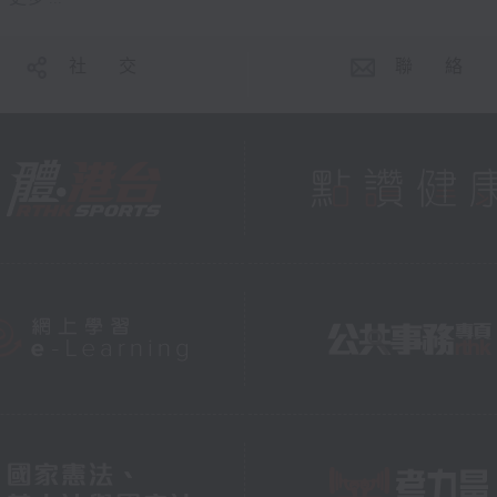
社 交
聯 絡