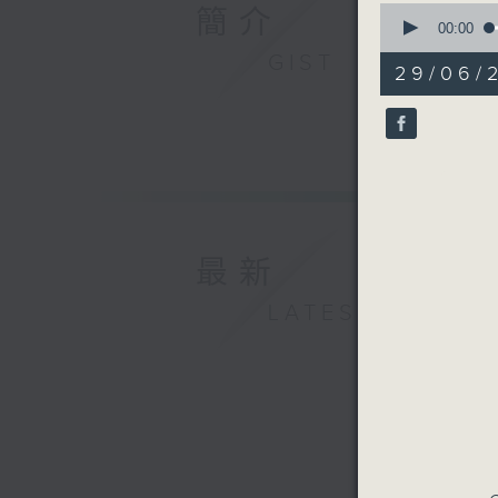
0
簡介
seconds
00:00
of
GIST
1
29/06/2
hour,
0
seconds
90%
最新
LATEST