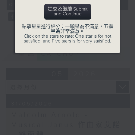
09:05 - 10:00)
0
提交及繼續 Submit
seconds
and Continue
點擊星星進行評分：一顆星為不滿意，五顆
星為非常滿意。
Click on the stars to rate: One star is for not
satisfied, and Five stars is for very satisfied.
重溫
CATCHUP
05
2026
31/05/2026
Malcolm Arnold -
Musical Janus 作曲家艾諾