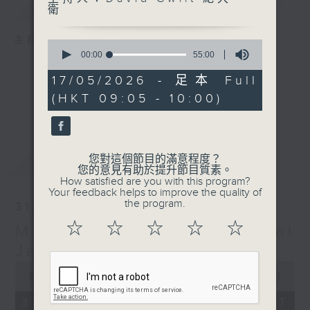
簡介
GIST
衛
主持人：David Gwilt 紀大衛
0
seconds
00:00
55:00
of
55
17/05/2026 - 足本 Full
minutes,
(HKT 09:05 - 10:00)
0
seconds
最新
您對這個節目的滿意程度？
LATEST
您的意見有助於提升節目質素。
How satisfied are you with this program?
Your feedback helps to improve the quality of
the program.
31/05/2026
☆
☆
☆
☆
☆
Malcolm Arnold - Musical
Janus 作曲家艾諾—雙面體
0
seconds
00:00
55:00
of
55
31/05/2026 - 足本 Full (HKT
minutes,