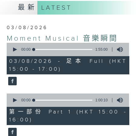
最新
LATEST
03/08/2026
Moment Musical 音樂瞬間
0
seconds
00:00
1:55:00
of
1
03/08/2026 - 足本 Full (HKT
hour,
15:00 - 17:00)
55
minutes,
0
seconds
0
seconds
00:00
1:00:10
of
1
第一部份 Part 1 (HKT 15:00 -
hour,
16:00)
10
seconds