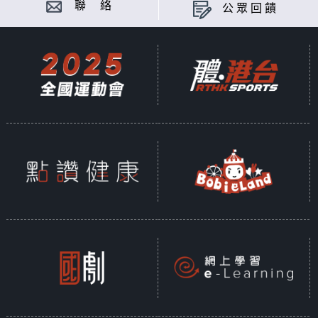
聯 絡
公眾回饋