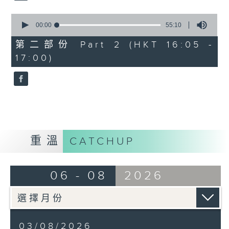
0
seconds
00:00
55:10
of
55
第二部份 Part 2 (HKT 16:05 -
minutes,
17:00)
10
seconds
重溫
CATCHUP
06 - 08
2026
03/08/2026