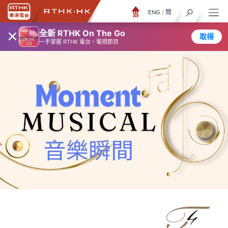
ENG
/
簡
×
全新 RTHK On The Go
取得
一手掌握 RTHK 電台、電視節目