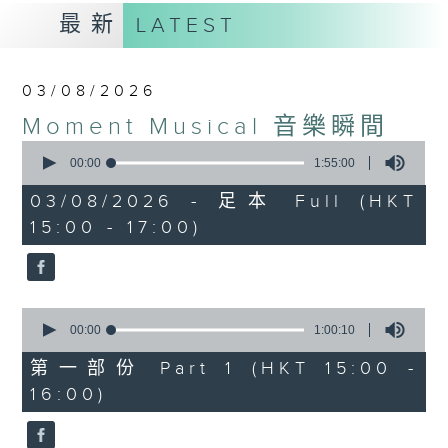
最新
LATEST
03/08/2026
Moment Musical 音樂瞬間
0
seconds
00:00
1:55:00
of
1
03/08/2026 - 足本 Full (HKT
hour,
15:00 - 17:00)
55
minutes,
0
seconds
0
seconds
00:00
1:00:10
of
1
第一部份 Part 1 (HKT 15:00 -
hour,
16:00)
10
seconds