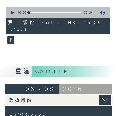
0
seconds
00:00
55:10
of
55
第二部份 Part 2 (HKT 16:05 -
minutes,
17:00)
10
seconds
重溫
CATCHUP
06 - 08
2026
03/08/2026