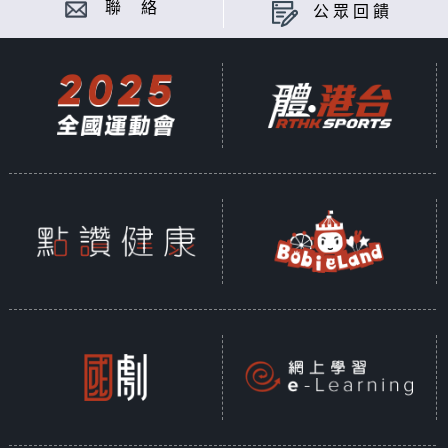
聯 絡
公眾回饋