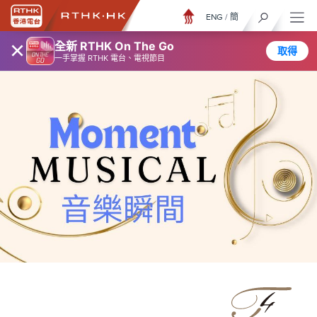
ENG
/
簡
×
全新 RTHK On The Go
取得
一手掌握 RTHK 電台、電視節目