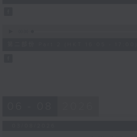
10
seconds
Volume
90%
0
seconds
00:00
of
55
第二部份 Part 2 (HKT 16:05 - 17:00
minutes,
10
seconds
Volume
90%
06 - 08
2026
03/08/2026