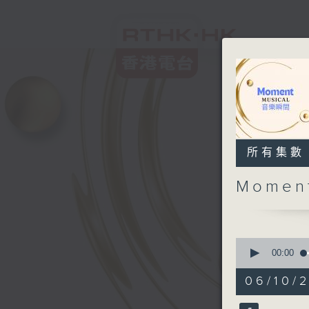
所有集數
Momen
0
seconds
00:00
of
1
06/10/2
hour,
55
minutes,