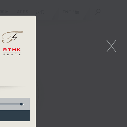
重溫
APPS
我們
ENG
/
簡
X