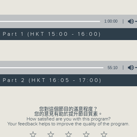
Volume
1:00:00
art 1 (HKT 15:00 - 16:00)
Volume
Moment Music
55:10
所有集數
art 2 (HKT 16:05 - 17:00)
Volume
您喜歡這個節目嗎?
您對這個節目的滿意程度？
您的意見有助於提升節目質素。
Two hours of fine music recording b
How satisfied are you with this program?
Your feedback helps to improve the quality of the program.
on-air performance stage.
透過大氣電波的舞台，第四台主持為你送上兩
☆
☆
☆
☆
☆