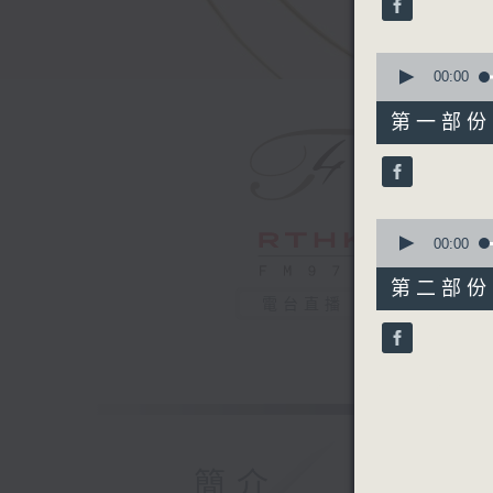
0
seconds
90%
0
seconds
00:00
of
1
第一部份 P
hour,
0
seconds
90%
0
seconds
00:00
of
55
第二部份 P
minutes,
電台直播
10
seconds
90%
簡介