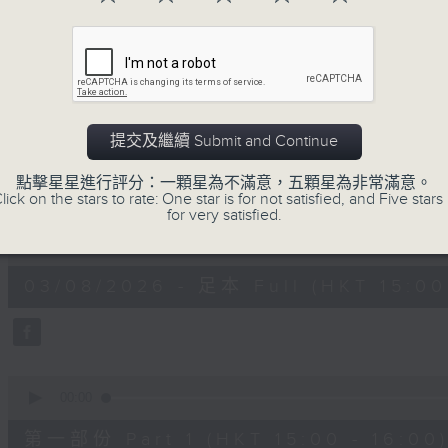
提交及繼續 Submit and Continue
03/08/2026
點擊星星進行評分：一顆星為不滿意，五顆星為非常滿意。
lick on the stars to rate: One star is for not satisfied, and Five stars 
Moment Musical 音樂瞬間
for very satisfied.
0
seconds
00:00
of
1
03/08/2026 - 足本 Full (HKT 15:00 
hour,
55
minutes,
0
seconds
Volume
90%
0
seconds
00:00
of
1
第一部份 Part 1 (HKT 15:00 - 16:00
hour,