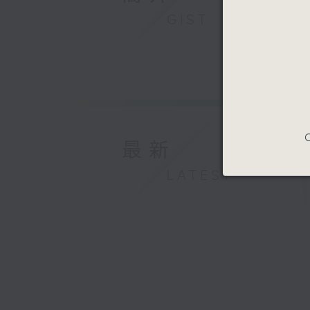
GIST
C
最新
LATEST