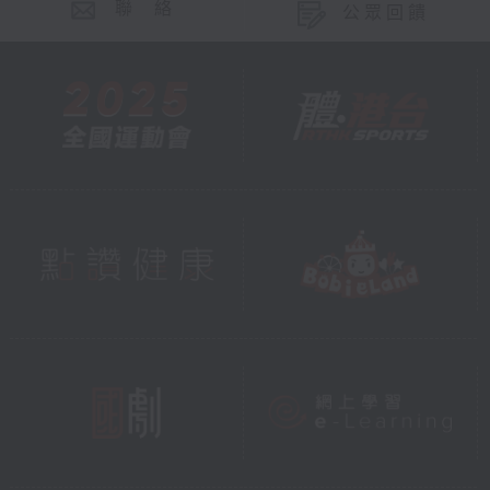
聯 絡
公眾回饋