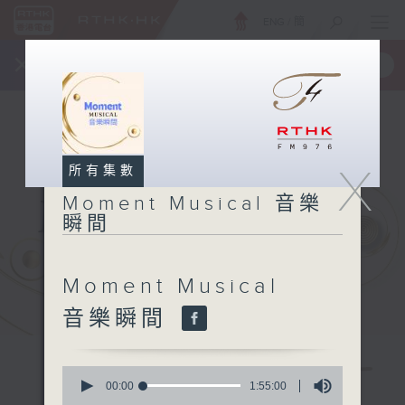
ENG
/
簡
×
全新 RTHK On The Go
取得
一手掌握 RTHK 電台、電視節目
X
所有集數
Moment Musical 音樂
瞬間
Moment Musical
音樂瞬間
0
seconds
00:00
1:55:00
of