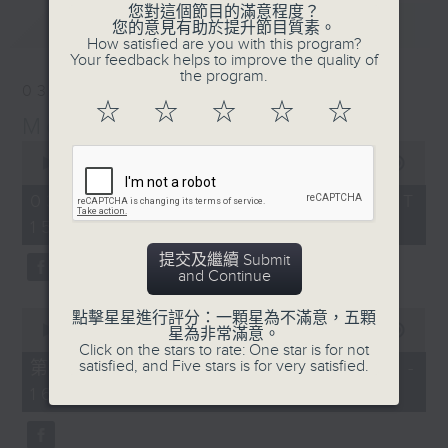
您對這個節目的滿意程度？
最新
LATEST
您的意見有助於提升節目質素。
How satisfied are you with this program?
Your feedback helps to improve the quality of
the program.
03/08/2026
☆
☆
☆
☆
☆
Moment Musical 音樂瞬間
0
seconds
00:00
1:55:00
of
1
03/08/2026 - 足本 Full (HKT
hour,
15:00 - 17:00)
55
minutes,
0
提交及繼續 Submit
seconds
and Continue
0
點擊星星進行評分：一顆星為不滿意，五顆
seconds
00:00
1:00:10
星為非常滿意。
of
Click on the stars to rate: One star is for not
1
satisfied, and Five stars is for very satisfied.
第一部份 Part 1 (HKT 15:00 -
hour,
16:00)
10
seconds