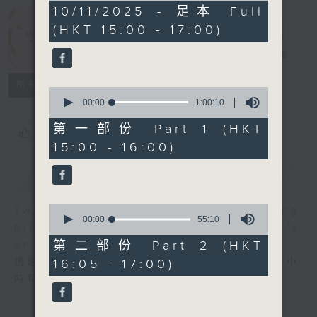
1
10/11/2025 - 足本 Full
Moment
hour,
(HKT 15:00 - 17:00)
55
Musical 音樂
minutes,
0
瞬間
電台直播
seconds
所有集數
0
seconds
00:00
1:00:10
of
1
第一部份 Part 1 (HKT
您喜歡這個節目嗎?
hour,
15:00 - 16:00)
10
seconds
簡介
GIST
0
Two hours of fine music recording
seconds
00:00
55:10
brought to you through Radio 4's
of
55
第二部份 Part 2 (HKT
on-air performance stage.
minutes,
透過大氣電波的舞台，第四台主持為你送上兩小
16:05 - 17:00)
10
seconds
時精選古典錄音。