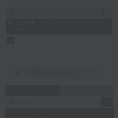
0
seconds
00:00
55:10
of
55
第二部份 Part 2 (HKT 16:05 -
minutes,
17:00)
10
seconds
重溫
CATCHUP
06 - 08
2026
03/08/2026