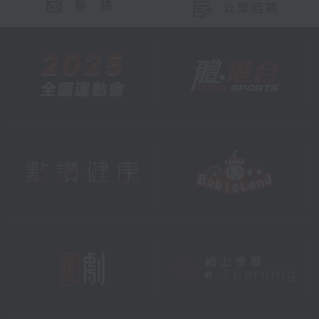
聯 絡
公眾回饋