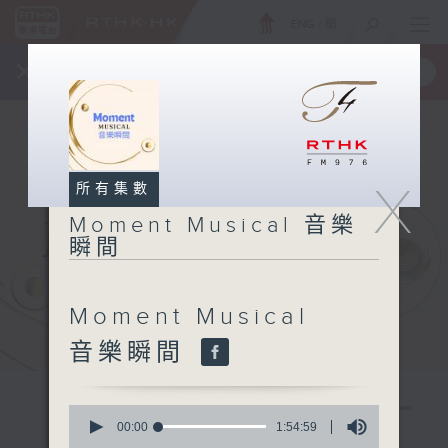
ENG
/
簡
×
全新 RTHK On The Go
取得
一手掌握 RTHK 電台、電視節目
X
所有集數
Moment Musical 音樂
瞬間
Moment Musical
音樂瞬間
0
seconds
00:00
1:54:59
of