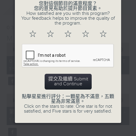
您對這個節目的滿意程度？
最新
LATEST
您的意見有助於提升節目質素。
How satisfied are you with this program?
Your feedback helps to improve the quality of
the program.
03/08/2026
☆
☆
☆
☆
☆
Moment Musical 音樂瞬間
0
seconds
00:00
1:55:00
of
1
03/08/2026 - 足本 Full (HKT
hour,
15:00 - 17:00)
55
minutes,
0
提交及繼續 Submit
seconds
and Continue
0
點擊星星進行評分：一顆星為不滿意，五顆
seconds
00:00
1:00:10
星為非常滿意。
of
Click on the stars to rate: One star is for not
1
satisfied, and Five stars is for very satisfied.
第一部份 Part 1 (HKT 15:00 -
hour,
16:00)
10
seconds