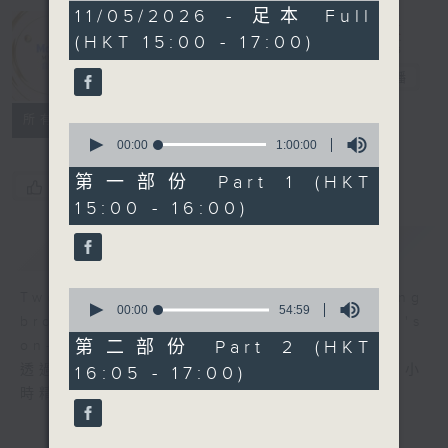
1
11/05/2026 - 足本 Full
Moment
hour,
(HKT 15:00 - 17:00)
54
Musical 音樂
minutes,
59
瞬間
電台直播
seconds
所有集數
0
seconds
00:00
1:00:00
of
1
第一部份 Part 1 (HKT
您喜歡這個節目嗎?
hour,
15:00 - 16:00)
0
seconds
簡介
GIST
0
Two hours of fine music recording
seconds
00:00
54:59
brought to you through Radio 4's
of
54
第二部份 Part 2 (HKT
on-air performance stage.
minutes,
透過大氣電波的舞台，第四台主持為你送上兩小
16:05 - 17:00)
59
seconds
時精選古典錄音。