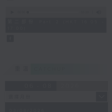
0
seconds
00:00
55:10
of
55
第二部份 Part 2 (HKT 16:05 -
minutes,
17:00)
10
seconds
重溫
CATCHUP
06 - 08
2026
03/08/2026