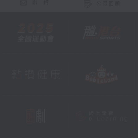
聯 絡
公眾回饋