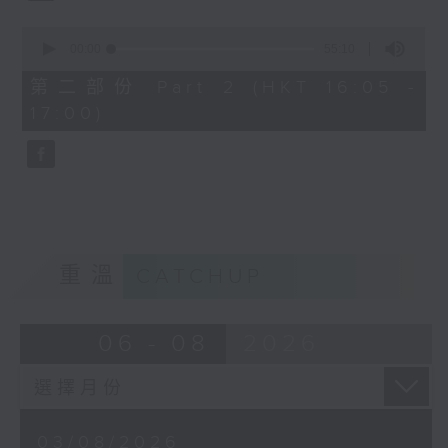
0
seconds
00:00
55:10
of
55
第二部份 Part 2 (HKT 16:05 -
minutes,
17:00)
10
seconds
重溫
CATCHUP
06 - 08
2026
03/08/2026