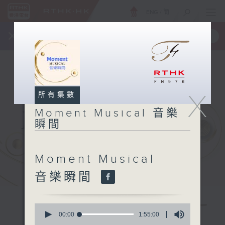
ENG
/
簡
×
全新 RTHK On The Go
取得
一手掌握 RTHK 電台、電視節目
X
所有集數
Moment Musical 音樂
瞬間
Moment Musical
音樂瞬間
0
seconds
00:00
1:55:00
of