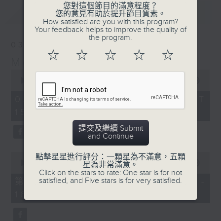
您對這個節目的滿意程度？
最新
LATEST
您的意見有助於提升節目質素。
How satisfied are you with this program?
Your feedback helps to improve the quality of
the program.
03/08/2026
☆
☆
☆
☆
☆
Moment Musical 音樂瞬間
0
seconds
00:00
1:55:00
of
1
03/08/2026 - 足本 Full (HKT
hour,
15:00 - 17:00)
55
minutes,
0
提交及繼續 Submit
seconds
and Continue
0
點擊星星進行評分：一顆星為不滿意，五顆
seconds
00:00
1:00:10
星為非常滿意。
of
Click on the stars to rate: One star is for not
1
satisfied, and Five stars is for very satisfied.
第一部份 Part 1 (HKT 15:00 -
hour,
16:00)
10
seconds