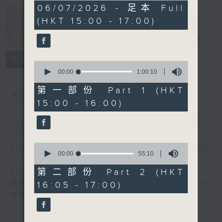
1
06/07/2026 - 足本 Full
Moment
hour,
(HKT 15:00 - 17:00)
55
Musical 音樂
minutes,
0
瞬間
電台直播
seconds
所有集數
0
seconds
00:00
1:00:10
of
1
第一部份 Part 1 (HKT
您喜歡這個節目嗎?
hour,
15:00 - 16:00)
10
seconds
簡介
GIST
0
Two hours of fine music recording
seconds
00:00
55:10
brought to you through Radio 4's
of
55
第二部份 Part 2 (HKT
on-air performance stage.
minutes,
透過大氣電波的舞台，第四台主持為你送上兩小
16:05 - 17:00)
10
seconds
時精選古典錄音。